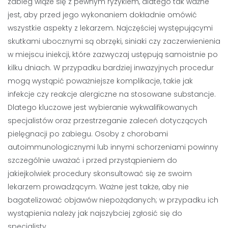
zabieg wiąże się z pewnym ryzykiem, dlatego tak ważne
jest, aby przed jego wykonaniem dokładnie omówić
wszystkie aspekty z lekarzem. Najczęściej występującymi
skutkami ubocznymi są obrzęki, siniaki czy zaczerwienienia
w miejscu iniekcji, które zazwyczaj ustępują samoistnie po
kilku dniach. W przypadku bardziej inwazyjnych procedur
mogą wystąpić poważniejsze komplikacje, takie jak
infekcje czy reakcje alergiczne na stosowane substancje.
Dlatego kluczowe jest wybieranie wykwalifikowanych
specjalistów oraz przestrzeganie zaleceń dotyczących
pielęgnacji po zabiegu. Osoby z chorobami
autoimmunologicznymi lub innymi schorzeniami powinny
szczególnie uważać i przed przystąpieniem do
jakiejkolwiek procedury skonsultować się ze swoim
lekarzem prowadzącym. Ważne jest także, aby nie
bagatelizować objawów niepożądanych; w przypadku ich
wystąpienia należy jak najszybciej zgłosić się do
specjalisty.