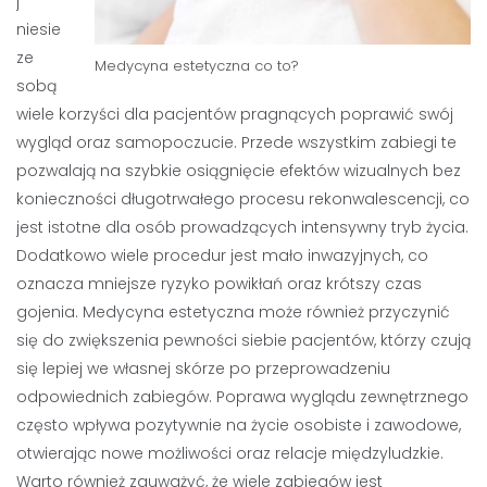
j
niesie
ze
Medycyna estetyczna co to?
sobą
wiele korzyści dla pacjentów pragnących poprawić swój
wygląd oraz samopoczucie. Przede wszystkim zabiegi te
pozwalają na szybkie osiągnięcie efektów wizualnych bez
konieczności długotrwałego procesu rekonwalescencji, co
jest istotne dla osób prowadzących intensywny tryb życia.
Dodatkowo wiele procedur jest mało inwazyjnych, co
oznacza mniejsze ryzyko powikłań oraz krótszy czas
gojenia. Medycyna estetyczna może również przyczynić
się do zwiększenia pewności siebie pacjentów, którzy czują
się lepiej we własnej skórze po przeprowadzeniu
odpowiednich zabiegów. Poprawa wyglądu zewnętrznego
często wpływa pozytywnie na życie osobiste i zawodowe,
otwierając nowe możliwości oraz relacje międzyludzkie.
Warto również zauważyć, że wiele zabiegów jest