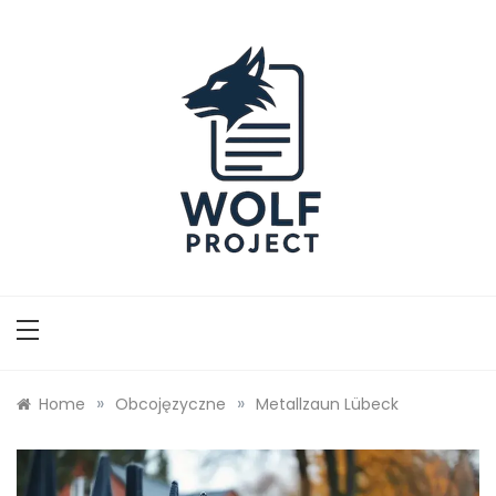
Skip
to
content
Wolf Project
»
»
Home
Obcojęzyczne
Metallzaun Lübeck