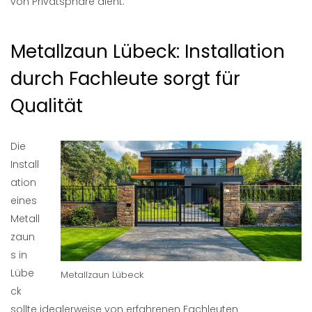
von Privatsphäre dient.
Metallzaun Lübeck: Installation
durch Fachleute sorgt für
Qualität
Die
Install
ation
eines
Metall
zaun
s in
Lübe
Metallzaun Lübeck
ck
sollte idealerweise von erfahrenen Fachleuten