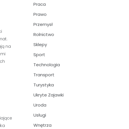
Praca
Prawo
Przemysł
i
Rolnictwo
mat.
Sklepy
ają na
ami
Sport
ych
Technologia
Transport
Turystyka
Ukryte Zajawki
Uroda
Usługi
iające
Wnętrza
yka