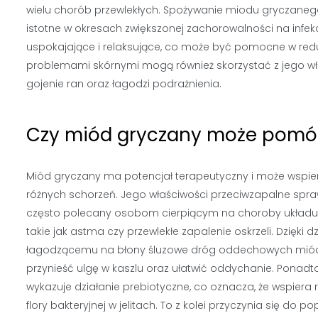
wielu chorób przewlekłych. Spożywanie miodu gryczanego
istotne w okresach zwiększonej zachorowalności na infek
uspokajające i relaksujące, co może być pomocne w reduk
problemami skórnymi mogą również skorzystać z jego w
gojenie ran oraz łagodzi podrażnienia.
Czy miód gryczany może pomóc
Miód gryczany ma potencjał terapeutyczny i może wspie
różnych schorzeń. Jego właściwości przeciwzapalne sprawi
często polecany osobom cierpiącym na choroby układ
takie jak astma czy przewlekłe zapalenie oskrzeli. Dzięki d
łagodzącemu na błony śluzowe dróg oddechowych mió
przynieść ulgę w kaszlu oraz ułatwić oddychanie. Ponad
wykazuje działanie prebiotyczne, co oznacza, że wspiera 
flory bakteryjnej w jelitach. To z kolei przyczynia się do p