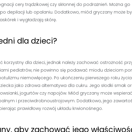
gnacji cery trądzikowej czy skłonnej do podrażnień. Można go
 po depilacji lub opalaniu. Dodatkowo, miód gryczany może b
askórek i wygładzają skórę.
dni dla dzieci?
 korzystny dla dzieci, jednak należy zachować ostrożność prz
iami pediatrów, nie powinno się podawać miodu dzieciom pon
 botulizmu niemowlęcego. Po ukończeniu pierwszego roku życi
ecka jako zdrowa alternatywa dla cukru. Jego słodki smak o
owsianki, jogurtów czy napojów. Miód gryczany może wspiera
apalnym i przeciwdrobnoustrojowym. Dodatkowo, jego zawarto
spierając prawidłowy rozwój układu krwionośnego.
ny, aby zachować jego właściwoś