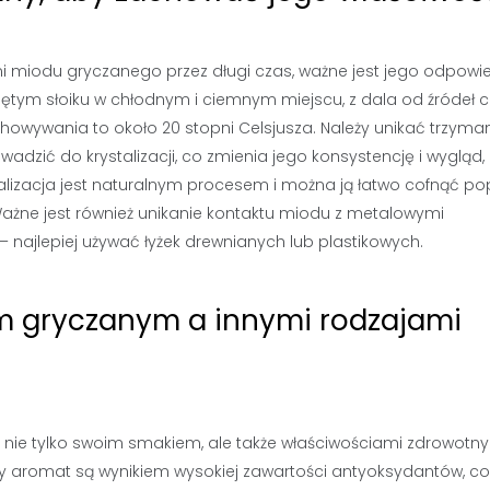
i miodu gryczanego przez długi czas, ważne jest jego odpowi
ętym słoiku w chłodnym i ciemnym miejscu, z dala od źródeł c
owywania to około 20 stopni Celsjusza. Należy unikać trzyma
zić do krystalizacji, co zmienia jego konsystencję i wygląd, 
alizacja jest naturalnym procesem i można ją łatwo cofnąć po
Ważne jest również unikanie kontaktu miodu z metalowymi
najlepiej używać łyżek drewnianych lub plastikowych.
m gryczanym a innymi rodzajami
 nie tylko swoim smakiem, ale także właściwościami zdrowotny
 aromat są wynikiem wysokiej zawartości antyoksydantów, co