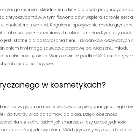
o czyni go cennym składnikiem diety dla osób pragnących za
ść antyoksydantów, w tym flawonoidów, wspiera zdrowie serca
mu cholesterolu we krwi. Regularne spożywanie miodu gryczan
 chorób sercowo-naczyniowych, takich jak miażdżyca czy nadci
 jest istotne dla dostarczania tlenu i składników odżywczych 
iśnieniem krwi mogą zauważyć poprawę po włączeniu miodu
o na ciśnienie tętnicze. Warto również podkreślić, że miód gryc
chorób serca jest wyższe.
gryczanego w kosmetykach?
ach ze względu na swoje właściwości pielęgnacyjne. Jego dzi
zek do twarzy oraz balsamów do ciała. Dzięki obecności
enia się skóry, takimi jak zmarszczki czy utrata jędrności.
raz nadać jej zdrowy blask. Miód gryczany wykazuje także dz