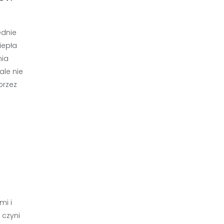
ednie
iepła
nia
ale nie
przez
mi i
 czyni