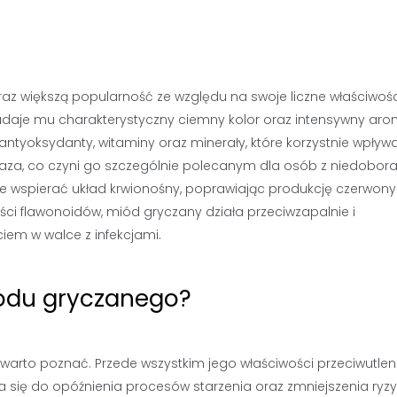
raz większą popularność ze względu na swoje liczne właściwośc
nadaje mu charakterystyczny ciemny kolor oraz intensywny aro
antyoksydanty, witaminy oraz minerały, które korzystnie wpływ
elaza, co czyni go szczególnie polecanym dla osób z niedobor
e wspierać układ krwionośny, poprawiając produkcję czerwon
ści flawonoidów, miód gryczany działa przeciwzapalnie i
em w walce z infekcjami.
iodu gryczanego?
 warto poznać. Przede wszystkim jego właściwości przeciwutlen
a się do opóźnienia procesów starzenia oraz zmniejszenia ryz