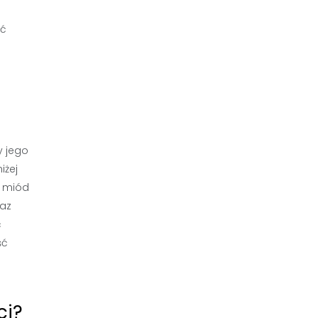
yć
y jego
iżej
a miód
raz
ć
ść
ci?