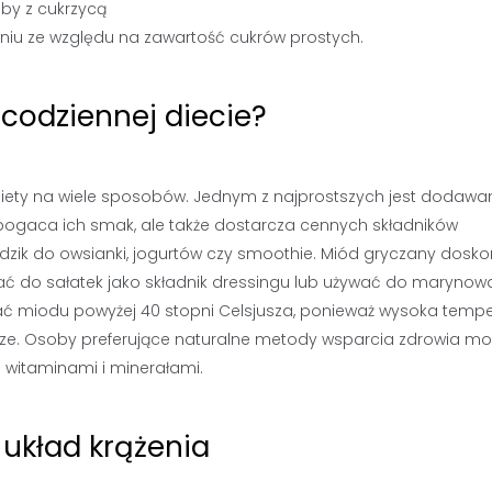
by z cukrzycą
iu ze względu na zawartość cukrów prostych.
codziennej diecie?
iety na wiele sposobów. Jednym z najprostszych jest dodawa
zbogaca ich smak, ale także dostarcza cennych składników
dzik do owsianki, jogurtów czy smoothie. Miód gryczany dosko
 do sałatek jako składnik dressingu lub używać do marynow
ać miodu powyżej 40 stopni Celsjusza, ponieważ wysoka temp
wcze. Osoby preferujące naturalne metody wsparcia zdrowia m
witaminami i minerałami.
układ krążenia