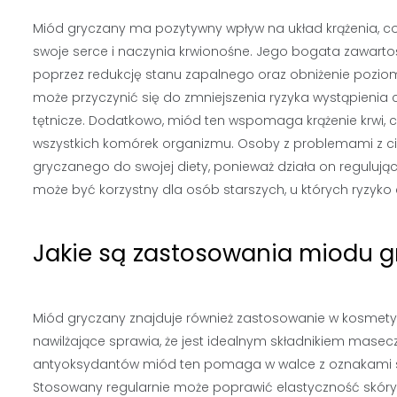
Miód gryczany ma pozytywny wpływ na układ krążenia, c
swoje serce i naczynia krwionośne. Jego bogata zawarto
poprzez redukcję stanu zapalnego oraz obniżenie pozio
może przyczynić się do zmniejszenia ryzyka wystąpienia
tętnicze. Dodatkowo, miód ten wspomaga krążenie krwi, co
wszystkich komórek organizmu. Osoby z problemami z c
gryczanego do swojej diety, ponieważ działa on regulując
może być korzystny dla osób starszych, u których ryzyko 
Jakie są zastosowania miodu 
Miód gryczany znajduje również zastosowanie w kosmetyk
nawilżające sprawia, że jest idealnym składnikiem masec
antyoksydantów miód ten pomaga w walce z oznakami starz
Stosowany regularnie może poprawić elastyczność skóry o