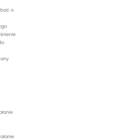
dbać o
ego
śnienie
do
zany
ałanie
iałanie