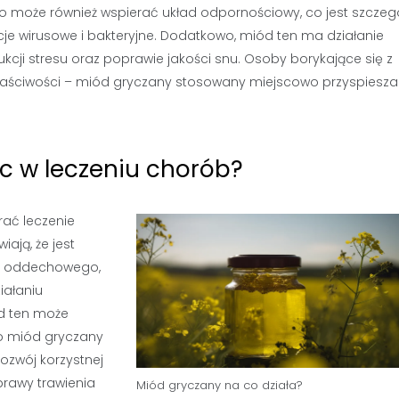
 może również wspierać układ odpornościowy, co jest szczeg
cje wirusowe i bakteryjne. Dodatkowo, miód ten ma działanie
cji stresu oraz poprawie jakości snu. Osoby borykające się z
łaściwości – miód gryczany stosowany miejscowo przyspiesza
 w leczeniu chorób?
rać leczenie
ają, że jest
u oddechowego,
ziałaniu
d ten może
to miód gryczany
rozwój korzystnej
oprawy trawienia
Miód gryczany na co działa?