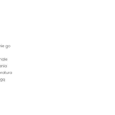
nie go
nale
ania
eratura
ogą