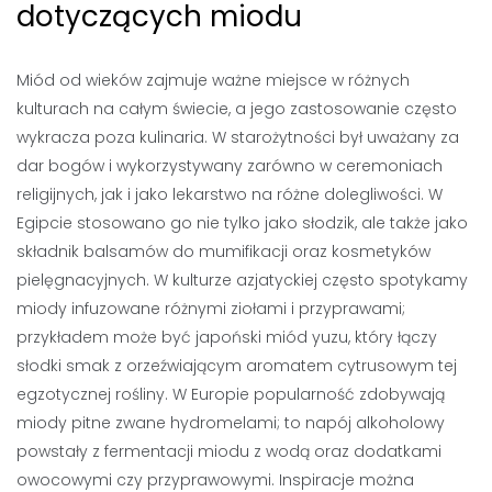
dotyczących miodu
Miód od wieków zajmuje ważne miejsce w różnych
kulturach na całym świecie, a jego zastosowanie często
wykracza poza kulinaria. W starożytności był uważany za
dar bogów i wykorzystywany zarówno w ceremoniach
religijnych, jak i jako lekarstwo na różne dolegliwości. W
Egipcie stosowano go nie tylko jako słodzik, ale także jako
składnik balsamów do mumifikacji oraz kosmetyków
pielęgnacyjnych. W kulturze azjatyckiej często spotykamy
miody infuzowane różnymi ziołami i przyprawami;
przykładem może być japoński miód yuzu, który łączy
słodki smak z orzeźwiającym aromatem cytrusowym tej
egzotycznej rośliny. W Europie popularność zdobywają
miody pitne zwane hydromelami; to napój alkoholowy
powstały z fermentacji miodu z wodą oraz dodatkami
owocowymi czy przyprawowymi. Inspiracje można