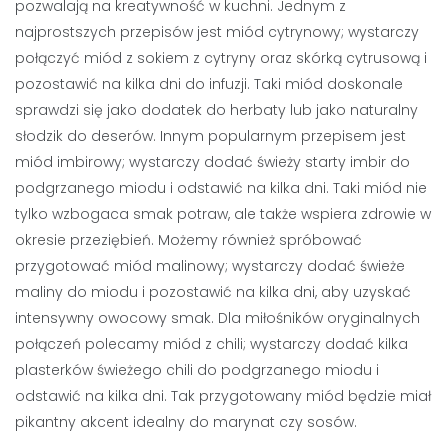
pozwalają na kreatywność w kuchni. Jednym z
najprostszych przepisów jest miód cytrynowy; wystarczy
połączyć miód z sokiem z cytryny oraz skórką cytrusową i
pozostawić na kilka dni do infuzji. Taki miód doskonale
sprawdzi się jako dodatek do herbaty lub jako naturalny
słodzik do deserów. Innym popularnym przepisem jest
miód imbirowy; wystarczy dodać świeży starty imbir do
podgrzanego miodu i odstawić na kilka dni. Taki miód nie
tylko wzbogaca smak potraw, ale także wspiera zdrowie w
okresie przeziębień. Możemy również spróbować
przygotować miód malinowy; wystarczy dodać świeże
maliny do miodu i pozostawić na kilka dni, aby uzyskać
intensywny owocowy smak. Dla miłośników oryginalnych
połączeń polecamy miód z chili; wystarczy dodać kilka
plasterków świeżego chili do podgrzanego miodu i
odstawić na kilka dni. Tak przygotowany miód będzie miał
pikantny akcent idealny do marynat czy sosów.