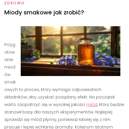
ZDROWIE
Miody smakowe jak zrobić?
Przyg
otow
anie
miod
ów
smak
owych to proces, który wymaga odpowiednich
składników, aby uzyskać pożądany efekt. Na początek
warto zaopatrzyć się w wysokiej jakości
miód
, który będzie
stanowił bazę dla naszych eksperymentów. Najlepiej
sprawdzi się miód płynny, ponieważ łatwiej się z nim
pracuje i lepiej wchłania aromaty. Kolejnym istotnym