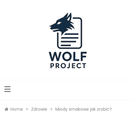
Skip
to
content
Wolf Project
»
»
Home
Zdrowie
Miody smakowe jak zrobić?