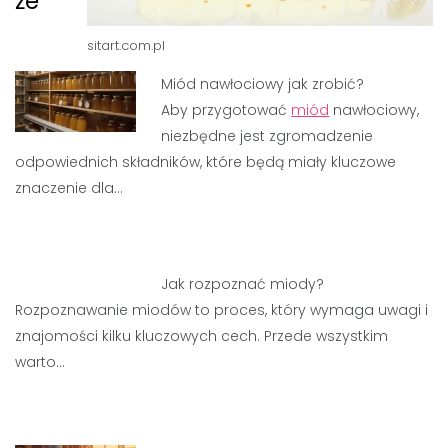
że
sitart.com.pl
Miód nawłociowy jak zrobić?
Aby przygotować
miód
nawłociowy,
niezbędne jest zgromadzenie
odpowiednich składników, które będą miały kluczowe
znaczenie dla…
Jak rozpoznać miody?
Rozpoznawanie miodów to proces, który wymaga uwagi i
znajomości kilku kluczowych cech. Przede wszystkim
warto…