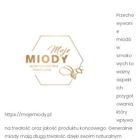
Przecho
wywani
e
miodó
w
smako
wych to
ważny
aspekt
ich
przygot
owania,
który
https://mojemiody.pl
wpływa
na trwałość oraz jakość produktu końcowego. Generalnie
miody mają długą trwałość dzięki swoim naturalnym