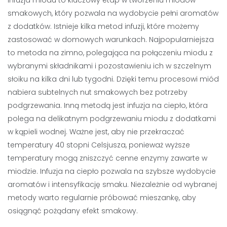
Infuzja miodu to kluczowy etap w tworzeniu miodów
smakowych, który pozwala na wydobycie pełni aromatów
z dodatków. Istnieje kilka metod infuzji, które możemy
zastosować w domowych warunkach. Najpopularniejsza
to metoda na zimno, polegająca na połączeniu miodu z
wybranymi składnikami i pozostawieniu ich w szczelnym
słoiku na kilka dni lub tygodni. Dzięki temu procesowi miód
nabiera subtelnych nut smakowych bez potrzeby
podgrzewania. Inną metodą jest infuzja na ciepło, która
polega na delikatnym podgrzewaniu miodu z dodatkami
w kąpieli wodnej. Ważne jest, aby nie przekraczać
temperatury 40 stopni Celsjusza, ponieważ wyższe
temperatury mogą zniszczyć cenne enzymy zawarte w
miodzie. Infuzja na ciepło pozwala na szybsze wydobycie
aromatów i intensyfikację smaku. Niezależnie od wybranej
metody warto regularnie próbować mieszankę, aby
osiągnąć pożądany efekt smakowy.