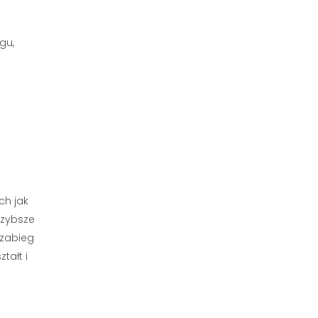
gu,
ch jak
szybsze
 zabieg
tałt i