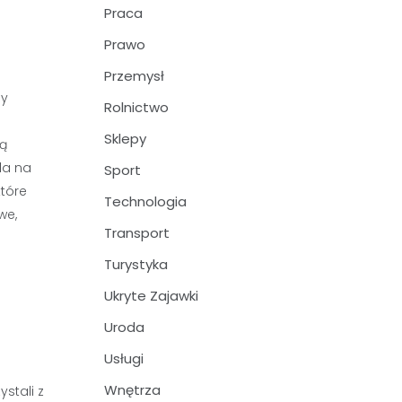
Praca
Prawo
Przemysł
by
Rolnictwo
Sklepy
są
la na
Sport
które
Technologia
we,
Transport
Turystyka
Ukryte Zajawki
Uroda
Usługi
Wnętrza
stali z