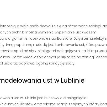
larnością, a wiele osób decyduje się na różnorodne zabiegi, a
owanych technik można wymienić wypełnianie ust kwasem
cą w organizmie i doskonale nawilża skórę. Dzięki temu efekty 
ny. Inną popularną metodą jest konturowanie ust, które pozwa
 również spotkać się z zabiegami polegającymi na liftingu ust, 
ącików. Coraz więcej osób decyduje się także na zabiegi lasero
 ust oraz poprawić ogólną kondycję skóry.
 modelowania ust w Lublinie
ia ust w Lublinie jest kluczowy dla osiągnięcia
nie innych klientów oraz rekomendacje znajomych, którzy korzy