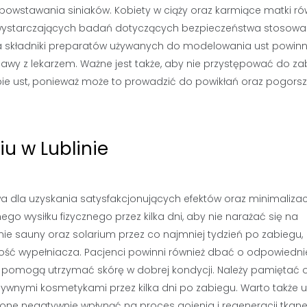
 powstawania siniaków. Kobiety w ciąży oraz karmiące matki ró
 wystarczających badań dotyczących bezpieczeństwa stosowa
na składniki preparatów używanych do modelowania ust powin
wy z lekarzem. Ważne jest także, aby nie przystępować do za
ębie ust, ponieważ może to prowadzić do powikłań oraz pogors
u w Lublinie
a dla uzyskania satysfakcjonujących efektów oraz minimalizac
ego wysiłku fizycznego przez kilka dni, aby nie narażać się na
ie sauny oraz solarium przez co najmniej tydzień po zabiegu,
ść wypełniacza. Pacjenci powinni również dbać o odpowiedni
tóre pomogą utrzymać skórę w dobrej kondycji. Należy pamiętać 
sywnymi kosmetykami przez kilka dni po zabiegu. Warto także 
one negatywnie wpłynąć na proces gojenia i regeneracji tkane