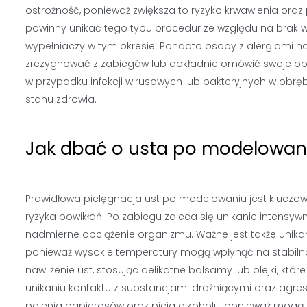
ostrożność, ponieważ zwiększa to ryzyko krwawienia oraz
powinny unikać tego typu procedur ze względu na brak
wypełniaczy w tym okresie. Ponadto osoby z alergiami 
zrezygnować z zabiegów lub dokładnie omówić swoje oba
w przypadku infekcji wirusowych lub bakteryjnych w obr
stanu zdrowia.
Jak dbać o usta po modelowani
Prawidłowa pielęgnacja ust po modelowaniu jest kluczow
ryzyka powikłań. Po zabiegu zaleca się unikanie intensywn
nadmierne obciążenie organizmu. Ważne jest także unikan
ponieważ wysokie temperatury mogą wpłynąć na stabilno
nawilżenie ust, stosując delikatne balsamy lub olejki, k
unikaniu kontaktu z substancjami drażniącymi oraz agre
palenia papierosów oraz picia alkoholu, ponieważ mogą 