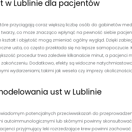
t w Lublinie dla pacjentów
, które przyciągają coraz większą liczbę osób do gabinetów me
ki twarzy, co może znacząco wpłynąć na pewność siebie pacjen
h kształt i objętość mogą zmieniać ogólny wygląd. Dzięki zabi
czne usta, co często przekłada się na lepsze samopoczucie. 
ększość procedur trwa zaledwie kilkanaście minut, a pacjenci
h zakończeniu. Dodatkowo, efekty są widoczne natychmiastowo
nymi wydarzeniami, takimi jak wesela czy imprezy okoliczności
modelowania ust w Lublinie
yć świadomym potencjalnych przeciwwskazań do przeprowadzen
mi autoimmunologicznymi lub skórnymi powinny skonsultować 
pacjenci przyjmujący leki rozrzedzające krew powinni zachować