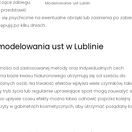
czące zabiegu.
Modelowanie ust Lublin
z przedstawić
się psychicznie na ewentualne obrzęki lub zasinienia po zabie
ępują po kilku dniach.
 modelowania ust w Lublinie
leżności od zastosowanej metody oraz indywidualnych cech
na bazie kwasu hialuronowego utrzymują się od sześciu do
óżnych osób. Na trwałość efektów wpływa wiele czynników, taki
y tryb życia lub regularnie uprawiające sport mogą zauważyć 
po upływie czasu efekty można łatwo odnowić poprzez kolejny
 wizyty w gabinetach kosmetycznych, aby utrzymać pożądany ksz