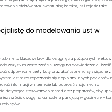
orowanie efektów oraz ewentualną korektę, jeśli zajdzie taka
cjalistę do modelowania ust w
ublinie to kluczowy krok dla osiągnięcia pożądanych efektów 
de wszystkim warto zwrócić uwagę na doświadczenie i kwalifi
adać odpowiednie certyfikaty oraz ukończone kursy związane z
łem jest także zapoznanie się z opiniami innych pacjentów 
zukać informacji w internecie lub poprosić znajomych o
ania dotyczące stosowanych metod oraz preparatów, aby upe
również zwrócić uwagę na atmosferę panującą w gabinecie – ko
ch zabiegów.