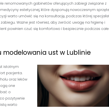
 wiele renomowanych gabinetów oferujących zabiegi związane z
 medycyny estetycznej, które dysponują nowoczesnym sprzę
ji warto umówić się na konsultację, podczas której specjalis
abiegu. Ważne jest również, aby zwrócić uwagę na higienę i
ient powinien czuć się komfortowo i bezpiecznie podczas cał
u modelowania ust w Lublinie
st istotnym
ort pacjenta.
oholu oraz leków
 mogą one
dbać o
 co pozytywnie
istą warto