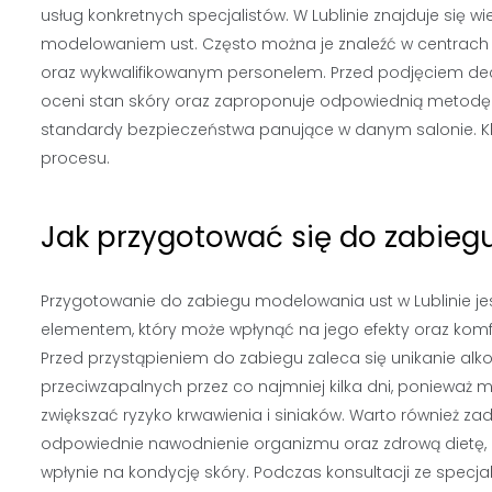
usług konkretnych specjalistów. W Lublinie znajduje się
modelowaniem ust. Często można je znaleźć w centrach
oraz wykwalifikowanym personelem. Przed podjęciem decyz
oceni stan skóry oraz zaproponuje odpowiednią metodę z
standardy bezpieczeństwa panujące w danym salonie. Kl
procesu.
Jak przygotować się do zabieg
Przygotowanie do zabiegu modelowania ust w Lublinie je
elementem, który może wpłynąć na jego efekty oraz komf
Przed przystąpieniem do zabiegu zaleca się unikanie alk
przeciwzapalnych przez co najmniej kilka dni, ponieważ
zwiększać ryzyko krwawienia i siniaków. Warto również za
odpowiednie nawodnienie organizmu oraz zdrową dietę,
wpłynie na kondycję skóry. Podczas konsultacji ze specjal