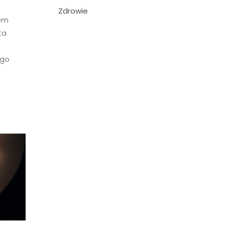
Zdrowie
tem
ta
ego