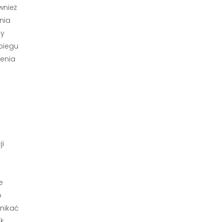
wnież
nia
ny
biegu
zenia
ji
e
o
unikać
k.