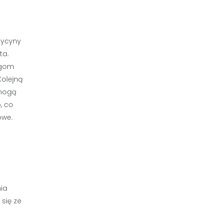
dycyny
ta.
egom
Kolejną
 mogą
, co
owe.
ia
się ze