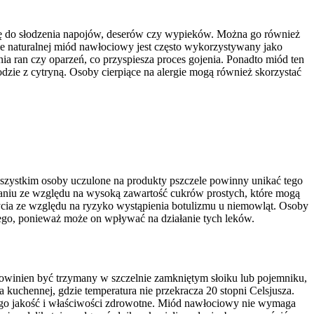
się do słodzenia napojów, deserów czy wypieków. Można go również
 naturalnej miód nawłociowy jest często wykorzystywany jako
a ran czy oparzeń, co przyspiesza proces gojenia. Ponadto miód ten
wodzie z cytryną. Osoby cierpiące na alergie mogą również skorzystać
zystkim osoby uczulone na produkty pszczele powinny unikać tego
aniu ze względu na wysoką zawartość cukrów prostych, które mogą
ycia ze względu na ryzyko wystąpienia botulizmu u niemowląt. Osoby
go, ponieważ może on wpływać na działanie tych leków.
winien być trzymany w szczelnie zamkniętym słoiku lub pojemniku,
kuchennej, gdzie temperatura nie przekracza 20 stopni Celsjusza.
ego jakość i właściwości zdrowotne. Miód nawłociowy nie wymaga