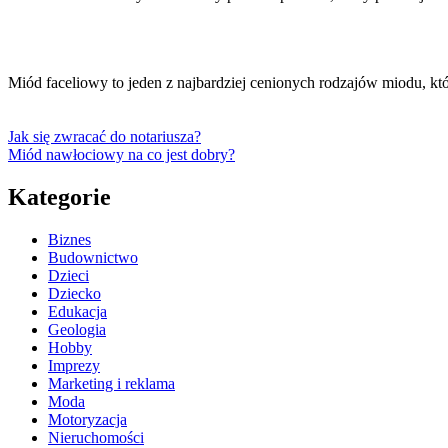
Miód faceliowy to jeden z najbardziej cenionych rodzajów miodu, kt
Jak się zwracać do notariusza?
Miód nawłociowy na co jest dobry?
Kategorie
Biznes
Budownictwo
Dzieci
Dziecko
Edukacja
Geologia
Hobby
Imprezy
Marketing i reklama
Moda
Motoryzacja
Nieruchomości