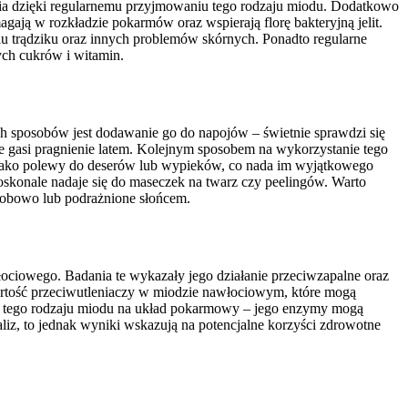
cia dzięki regularnemu przyjmowaniu tego rodzaju miodu. Dodatkowo
 w rozkładzie pokarmów oraz wspierają florę bakteryjną jelit.
u trądziku oraz innych problemów skórnych. Ponadto regularne
ch cukrów i witamin.
 sposobów jest dodawanie go do napojów – świetnie sprawdzi się
e gasi pragnienie latem. Kolejnym sposobem na wykorzystanie tego
 jako polewy do deserów lub wypieków, co nada im wyjątkowego
skonale nadaje się do maseczek na twarz czy peelingów. Warto
orobowo lub podrażnione słońcem.
ciowego. Badania te wykazały jego działanie przeciwzapalne oraz
artość przeciwutleniaczy w miodzie nawłociowym, które mogą
w tego rodzaju miodu na układ pokarmowy – jego enzymy mogą
aliz, to jednak wyniki wskazują na potencjalne korzyści zdrowotne