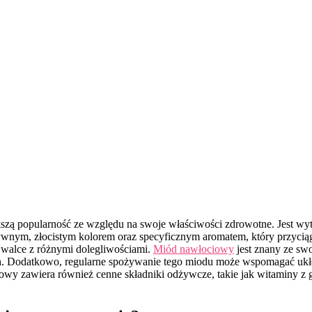
szą popularność ze względu na swoje właściwości zdrowotne. Jest wytw
ensywnym, złocistym kolorem oraz specyficznym aromatem, który przyc
 walce z różnymi dolegliwościami.
Miód nawłociowy
jest znany ze swo
. Dodatkowo, regularne spożywanie tego miodu może wspomagać układ 
owy zawiera również cenne składniki odżywcze, takie jak witaminy z g