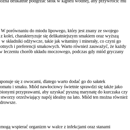
 można delikatnie podgrzać słoik w kąpieli wodnej, aby przywrócić mu
 W porównaniu do miodu lipowego, który jest znany ze swojego
z kolei, charakteryzuje się delikatniejszym smakiem oraz wyższą
 w składniki odżywcze, takie jak witaminy i minerały, co czyni go
otnych i preferencji smakowych. Warto również zauważyć, że każdy
y w leczeniu chorób układu moczowego, podczas gdy miód gryczany
ponuje się z owocami, dlatego warto dodać go do sałatek
matu i smaku. Miód nawłociowy świetnie sprawdzi się także jako
lubionymi przyprawami, aby uzyskać pyszną marynatę do kurczaka czy
tworzy orzeźwiający napój idealny na lato. Miód ten można również
zdrowsze.
 mogą wspierać organizm w walce z infekcjami oraz stanami