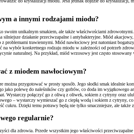
wadzić do krystalizacji miodu. Jeśli jednak dojdzie do krystalizacji,
owym a innymi rodzajami miodu?
lko swoim unikalnym smakiem, ale także właściwościami zdrowotnymi.
ilniejsze działanie przeciwzapalne i antybakteryjne. Miód akacjowy, 
sób z problemami trawiennymi. Miód nawłociowy jest natomiast bogatszy
ć na wybór konkretnego rodzaju miodu w zależności od potrzeb zdrow
ycynie naturalnej. Na przykład, miód wrzosowy jest często stosowan
ować z miodem nawłociowym?
re można przygotować w prosty sposób. Jego słodki smak idealnie kom
 jako polewę do naleśników czy gofrów, co doda im wyjątkowego aro
mat. Wystarczy połączyć go z oliwą z oliwek, sokiem z cytryny oraz u
ego – wystarczy wymieszać go z ciepłą wodą i sokiem z cytryny, co s
ęść cukru. Dzięki temu potrawy będą nie tylko smaczniejsze, ale także 
owego regularnie?
yści dla zdrowia. Przede wszystkim jego właściwości przeciwzapalne