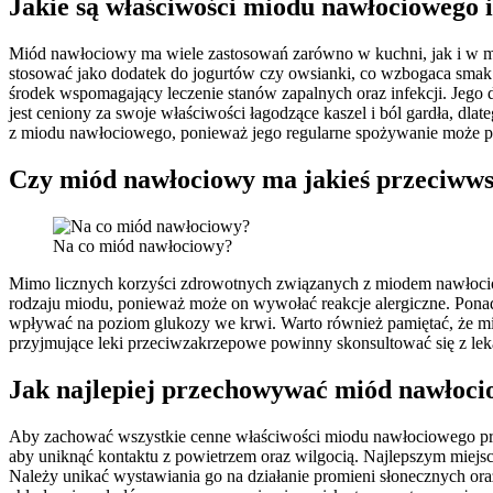
Jakie są właściwości miodu nawłociowego i
Miód nawłociowy ma wiele zastosowań zarówno w kuchni, jak i w me
stosować jako dodatek do jogurtów czy owsianki, co wzbogaca smak
środek wspomagający leczenie stanów zapalnych oraz infekcji. Jego 
jest ceniony za swoje właściwości łagodzące kaszel i ból gardła, dla
z miodu nawłociowego, ponieważ jego regularne spożywanie może 
Czy miód nawłociowy ma jakieś przeciww
Na co miód nawłociowy?
Mimo licznych korzyści zdrowotnych związanych z miodem nawłociow
rodzaju miodu, ponieważ może on wywołać reakcje alergiczne. Pona
wpływać na poziom glukozy we krwi. Warto również pamiętać, że mió
przyjmujące leki przeciwzakrzepowe powinny skonsultować się z le
Jak najlepiej przechowywać miód nawłoc
Aby zachować wszystkie cenne właściwości miodu nawłociowego prze
aby uniknąć kontaktu z powietrzem oraz wilgocią. Najlepszym miejsc
Należy unikać wystawiania go na działanie promieni słonecznych o