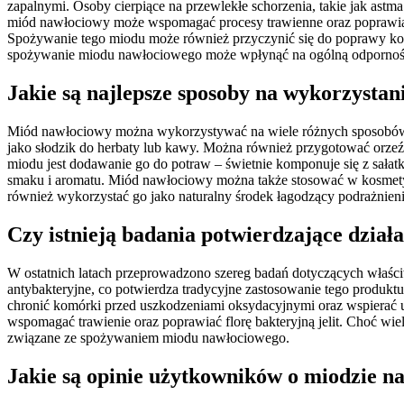
zapalnymi. Osoby cierpiące na przewlekłe schorzenia, takie jak a
miód nawłociowy może wspomagać procesy trawienne oraz poprawiać
Spożywanie tego miodu może również przyczynić się do poprawy kon
spożywanie miodu nawłociowego może wpłynąć na ogólną odporność o
Jakie są najlepsze sposoby na wykorzysta
Miód nawłociowy można wykorzystywać na wiele różnych sposobów z
jako słodzik do herbaty lub kawy. Można również przygotować orzeź
miodu jest dodawanie go do potraw – świetnie komponuje się z sał
smaku i aromatu. Miód nawłociowy można także stosować w kosmetyk
również wykorzystać go jako naturalny środek łagodzący podrażnieni
Czy istnieją badania potwierdzające dzia
W ostatnich latach przeprowadzono szereg badań dotyczących właśc
antybakteryjne, co potwierdza tradycyjne zastosowanie tego produ
chronić komórki przed uszkodzeniami oksydacyjnymi oraz wspierać
wspomagać trawienie oraz poprawiać florę bakteryjną jelit. Choć wie
związane ze spożywaniem miodu nawłociowego.
Jakie są opinie użytkowników o miodzie 