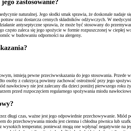
 jego zastosowanie?
dycynie naturalnej. Jego słodki smak sprawia, że doskonale nadaje 
 potraw oraz dostarcza cennych składników odżywczych. W medycynie
działanie antyseptyczne sprawia, że może być stosowany do przemywani
tego często zaleca się jego spożycie w formie rozpuszczonej w ciepłej 
pomóc w budowaniu odporności na alergeny.
skazania?
ym, istnieją pewne przeciwwskazania do jego stosowania. Przede ws
dto osoby z cukrzycą powinny zachować ostrożność przy jego spożyw
d nawłociowy nie jest zalecany dla dzieci poniżej pierwszego roku ż
karzem przed rozpoczęciem regularnego spożywania miodu nawłociowe
iowy?
z długi czas, ważne jest jego odpowiednie przechowywanie. Miód po
em do przechowywania miodu jest ciemna i chłodna piwnica lub szafka 
raz wysokich temperatur, ponieważ mogą one wpłynąć negatywnie na j