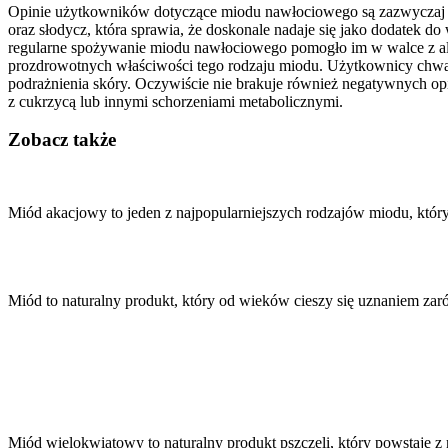
Opinie użytkowników dotyczące miodu nawłociowego są zazwyczaj ba
oraz słodycz, która sprawia, że doskonale nadaje się jako dodatek d
regularne spożywanie miodu nawłociowego pomogło im w walce z a
prozdrowotnych właściwości tego rodzaju miodu. Użytkownicy chwal
podrażnienia skóry. Oczywiście nie brakuje również negatywnych op
z cukrzycą lub innymi schorzeniami metabolicznymi.
Zobacz także
Nawigacja
wpisu
Miód akacjowy to jeden z najpopularniejszych rodzajów miodu, który
Miód to naturalny produkt, który od wieków cieszy się uznaniem za
Miód wielokwiatowy to naturalny produkt pszczeli, który powstaje 