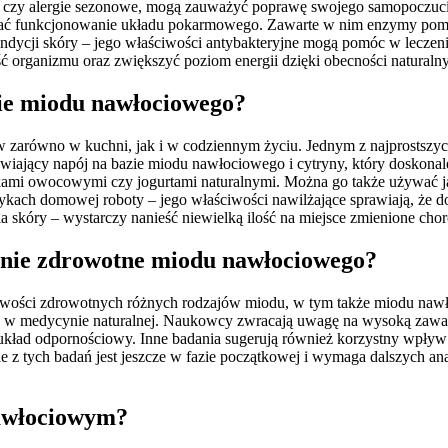
stma czy alergie sezonowe, mogą zauważyć poprawę swojego samopoczu
 funkcjonowanie układu pokarmowego. Zawarte w nim enzymy pomagają
dycji skóry – jego właściwości antybakteryjne mogą pomóc w leczeni
rganizmu oraz zwiększyć poziom energii dzięki obecności naturalny
nie miodu nawłociowego?
arówno w kuchni, jak i w codziennym życiu. Jednym z najprostszych
wiający napój na bazie miodu nawłociowego i cytryny, który doskonal
atkami owocowymi czy jogurtami naturalnymi. Można go także używać
ach domowej roboty – jego właściwości nawilżające sprawiają, że do
a skóry – wystarczy nanieść niewielką ilość na miejsce zmienione ch
łanie zdrowotne miodu nawłociowego?
iwości zdrowotnych różnych rodzajów miodu, w tym także miodu nawło
ktu w medycynie naturalnej. Naukowcy zwracają uwagę na wysoką zaw
 układ odpornościowy. Inne badania sugerują również korzystny wpły
le z tych badań jest jeszcze w fazie początkowej i wymaga dalszych an
nawłociowym?