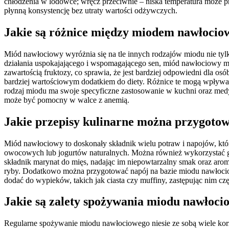
chłodzenia w lodówce; wręcz przeciwnie – niska temperatura może pro
płynną konsystencję bez utraty wartości odżywczych.
Jakie są różnice między miodem nawłoci
Miód nawłociowy wyróżnia się na tle innych rodzajów miodu nie ty
działania uspokajającego i wspomagającego sen, miód nawłociowy ma s
zawartością fruktozy, co sprawia, że jest bardziej odpowiedni dla o
bardziej wartościowym dodatkiem do diety. Różnice te mogą wpływa
rodzaj miodu ma swoje specyficzne zastosowanie w kuchni oraz med
może być pomocny w walce z anemią.
Jakie przepisy kulinarne można przygot
Miód nawłociowy to doskonały składnik wielu potraw i napojów, któ
owocowych lub jogurtów naturalnych. Można również wykorzystać go
składnik marynat do mięs, nadając im niepowtarzalny smak oraz aro
ryby. Dodatkowo można przygotować napój na bazie miodu nawłociow
dodać do wypieków, takich jak ciasta czy muffiny, zastępując nim cz
Jakie są zalety spożywania miodu nawłoci
Regularne spożywanie miodu nawłociowego niesie ze sobą wiele korz