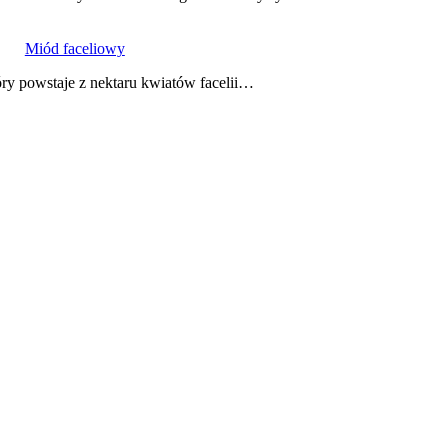
Miód faceliowy
óry powstaje z nektaru kwiatów facelii…