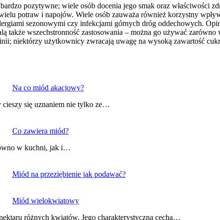
rdzo pozytywne; wiele osób docenia jego smak oraz właściwości zdr
o wielu potraw i napojów. Wiele osób zauważa również korzystny wpływ
lergiami sezonowymi czy infekcjami górnych dróg oddechowych. Opin
ą także wszechstronność zastosowania – można go używać zarówno w k
inii; niektórzy użytkownicy zwracają uwagę na wysoką zawartość cukr
Na co miód akacjowy?
 cieszy się uznaniem nie tylko ze…
Co zawiera miód?
równo w kuchni, jak i…
Miód na przeziębienie jak podawać?
Miód wielokwiatowy
z nektaru różnych kwiatów. Jego charakterystyczna cecha…