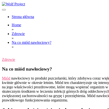
Skip
to
content
Wolf Project
Strona główna
Home
»
Zdrowie
»
Na co miód nawłociowy?
»
Zdrowie
Na co miód nawłociowy?
Miód
nawłociowy to produkt pszczelarski, który zdobywa coraz więk
kwitnie głównie w okresie letnim. Miód ten charakteryzuje się int
na jego właściwości prozdrowotne, które mogą wspierać organizm w
skutecznym środkiem w leczeniu infekcji górnych dróg oddechowych
zwiększonej zachorowalności na grypę i przeziębienia. Miód nawłoci
prawidłowego funkcjonowania organizmu.