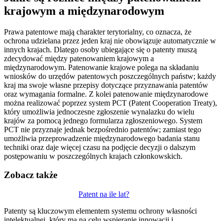
krajowym a międzynarodowym
Prawa patentowe mają charakter terytorialny, co oznacza, że
ochrona udzielana przez jeden kraj nie obowiązuje automatycznie w
innych krajach. Dlatego osoby ubiegające się o patenty muszą
zdecydować między patenowaniem krajowym a
międzynarodowym. Patenowanie krajowe polega na składaniu
wniosków do urzędów patentowych poszczególnych państw; każdy
kraj ma swoje własne przepisy dotyczące przyznawania patentów
oraz wymagania formalne. Z kolei patenowanie międzynarodowe
można realizować poprzez system PCT (Patent Cooperation Treaty),
który umożliwia jednoczesne zgłoszenie wynalazku do wielu
krajów za pomocą jednego formularza zgłoszeniowego. System
PCT nie przyznaje jednak bezpośrednio patentów; zamiast tego
umożliwia przeprowadzenie międzynarodowego badania stanu
techniki oraz daje więcej czasu na podjęcie decyzji o dalszym
postępowaniu w poszczególnych krajach członkowskich.
Zobacz także
Nawigacja
Patent na ile lat?
wpisu
Patenty są kluczowym elementem systemu ochrony własności
intelektualnej, który ma na celu wspieranie innowacji i…