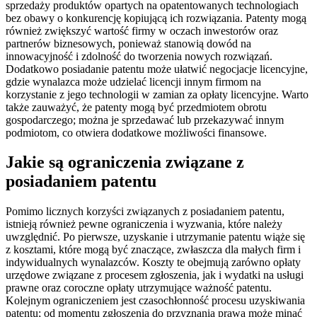
sprzedaży produktów opartych na opatentowanych technologiach
bez obawy o konkurencję kopiującą ich rozwiązania. Patenty mogą
również zwiększyć wartość firmy w oczach inwestorów oraz
partnerów biznesowych, ponieważ stanowią dowód na
innowacyjność i zdolność do tworzenia nowych rozwiązań.
Dodatkowo posiadanie patentu może ułatwić negocjacje licencyjne,
gdzie wynalazca może udzielać licencji innym firmom na
korzystanie z jego technologii w zamian za opłaty licencyjne. Warto
także zauważyć, że patenty mogą być przedmiotem obrotu
gospodarczego; można je sprzedawać lub przekazywać innym
podmiotom, co otwiera dodatkowe możliwości finansowe.
Jakie są ograniczenia związane z
posiadaniem patentu
Pomimo licznych korzyści związanych z posiadaniem patentu,
istnieją również pewne ograniczenia i wyzwania, które należy
uwzględnić. Po pierwsze, uzyskanie i utrzymanie patentu wiąże się
z kosztami, które mogą być znaczące, zwłaszcza dla małych firm i
indywidualnych wynalazców. Koszty te obejmują zarówno opłaty
urzędowe związane z procesem zgłoszenia, jak i wydatki na usługi
prawne oraz coroczne opłaty utrzymujące ważność patentu.
Kolejnym ograniczeniem jest czasochłonność procesu uzyskiwania
patentu; od momentu zgłoszenia do przyznania prawa może minąć