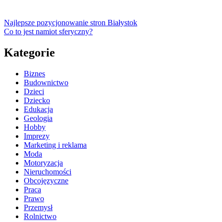
Najlepsze pozycjonowanie stron Białystok
Co to jest namiot sferyczny?
Kategorie
Biznes
Budownictwo
Dzieci
Dziecko
Edukacja
Geologia
Hobby
Imprezy
Marketing i reklama
Moda
Motoryzacja
Nieruchomości
Obcojęzyczne
Praca
Prawo
Przemysł
Rolnictwo