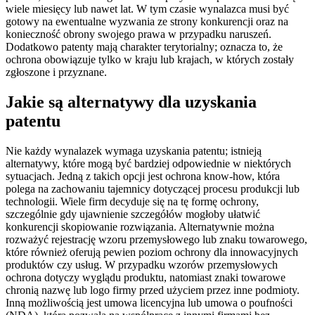
wiele miesięcy lub nawet lat. W tym czasie wynalazca musi być
gotowy na ewentualne wyzwania ze strony konkurencji oraz na
konieczność obrony swojego prawa w przypadku naruszeń.
Dodatkowo patenty mają charakter terytorialny; oznacza to, że
ochrona obowiązuje tylko w kraju lub krajach, w których zostały
zgłoszone i przyznane.
Jakie są alternatywy dla uzyskania
patentu
Nie każdy wynalazek wymaga uzyskania patentu; istnieją
alternatywy, które mogą być bardziej odpowiednie w niektórych
sytuacjach. Jedną z takich opcji jest ochrona know-how, która
polega na zachowaniu tajemnicy dotyczącej procesu produkcji lub
technologii. Wiele firm decyduje się na tę formę ochrony,
szczególnie gdy ujawnienie szczegółów mogłoby ułatwić
konkurencji skopiowanie rozwiązania. Alternatywnie można
rozważyć rejestrację wzoru przemysłowego lub znaku towarowego,
które również oferują pewien poziom ochrony dla innowacyjnych
produktów czy usług. W przypadku wzorów przemysłowych
ochrona dotyczy wyglądu produktu, natomiast znaki towarowe
chronią nazwę lub logo firmy przed użyciem przez inne podmioty.
Inną możliwością jest umowa licencyjna lub umowa o poufności