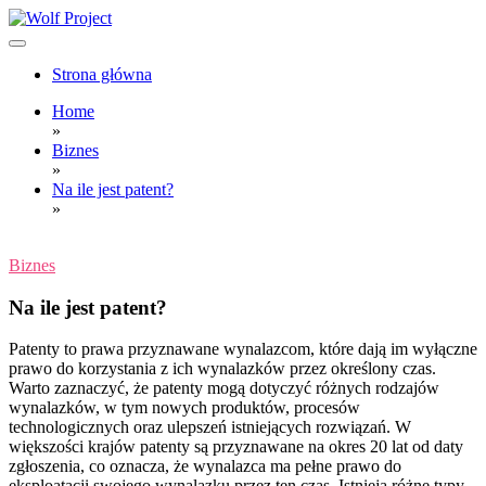
Skip
to
content
Wolf Project
Strona główna
Home
»
Biznes
»
Na ile jest patent?
»
Biznes
Na ile jest patent?
Patenty to prawa przyznawane wynalazcom, które dają im wyłączne
prawo do korzystania z ich wynalazków przez określony czas.
Warto zaznaczyć, że patenty mogą dotyczyć różnych rodzajów
wynalazków, w tym nowych produktów, procesów
technologicznych oraz ulepszeń istniejących rozwiązań. W
większości krajów patenty są przyznawane na okres 20 lat od daty
zgłoszenia, co oznacza, że wynalazca ma pełne prawo do
eksploatacji swojego wynalazku przez ten czas. Istnieją różne typy