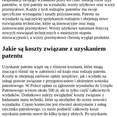
patentów, w tym patenty na wynalazki, wzory użytkowe oraz wzory
przemysłowe. Każdy z tych rodzajów patentów ma swoje
specyficzne wymagania i zasady przyznawania. Patenty na
wynalazki są najczęściej spotykanym rodzajem i obejmują nowe
rozwiązania techniczne, które są innowacyjne oraz mają
zastosowanie przemysłowe. Wzory użytkowe natomiast dotyczą
nowych rozwiązań technicznych o mniejszym stopniu
innowacyjności, a wzory przemysłowe chronią wygląd produktu.
Jakie są koszty związane z uzyskaniem
patentu
Uzyskanie patentu wiąże się z różnymi kosztami, które mogą
znacząco różnić się w zależności od kraju oraz rodzaju patentu.
Koszty te obejmują zarówno opłaty urzędowe, jak i wydatki na
usługi prawne związane z przygotowaniem i złożeniem wniosku
patentowego. W Polsce opłata za zgłoszenie wynalazku do Urzędu
Patentowego wynosi około 500 zł, ale to tylko część całkowitych
wydatków. Dodatkowo należy uwzględnić koszty związane z
badaniami stanu techniki, które są niezbędne do oceny nowości
wynalazku. Często konieczne jest również skorzystanie z usług
rzecznika patentowego, co może podnieść całkowity koszt
uzyskania patentu nawet do kilku tysięcy złotych. Po uzyskaniu