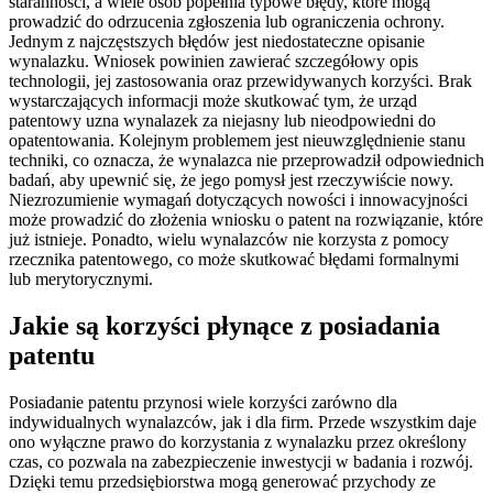
staranności, a wiele osób popełnia typowe błędy, które mogą
prowadzić do odrzucenia zgłoszenia lub ograniczenia ochrony.
Jednym z najczęstszych błędów jest niedostateczne opisanie
wynalazku. Wniosek powinien zawierać szczegółowy opis
technologii, jej zastosowania oraz przewidywanych korzyści. Brak
wystarczających informacji może skutkować tym, że urząd
patentowy uzna wynalazek za niejasny lub nieodpowiedni do
opatentowania. Kolejnym problemem jest nieuwzględnienie stanu
techniki, co oznacza, że wynalazca nie przeprowadził odpowiednich
badań, aby upewnić się, że jego pomysł jest rzeczywiście nowy.
Niezrozumienie wymagań dotyczących nowości i innowacyjności
może prowadzić do złożenia wniosku o patent na rozwiązanie, które
już istnieje. Ponadto, wielu wynalazców nie korzysta z pomocy
rzecznika patentowego, co może skutkować błędami formalnymi
lub merytorycznymi.
Jakie są korzyści płynące z posiadania
patentu
Posiadanie patentu przynosi wiele korzyści zarówno dla
indywidualnych wynalazców, jak i dla firm. Przede wszystkim daje
ono wyłączne prawo do korzystania z wynalazku przez określony
czas, co pozwala na zabezpieczenie inwestycji w badania i rozwój.
Dzięki temu przedsiębiorstwa mogą generować przychody ze