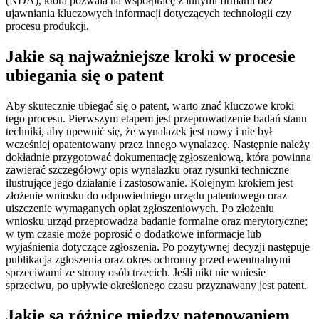
(NDA), która pozwala na współpracę z innymi firmami bez
ujawniania kluczowych informacji dotyczących technologii czy
procesu produkcji.
Jakie są najważniejsze kroki w procesie
ubiegania się o patent
Aby skutecznie ubiegać się o patent, warto znać kluczowe kroki
tego procesu. Pierwszym etapem jest przeprowadzenie badań stanu
techniki, aby upewnić się, że wynalazek jest nowy i nie był
wcześniej opatentowany przez innego wynalazcę. Następnie należy
dokładnie przygotować dokumentację zgłoszeniową, która powinna
zawierać szczegółowy opis wynalazku oraz rysunki techniczne
ilustrujące jego działanie i zastosowanie. Kolejnym krokiem jest
złożenie wniosku do odpowiedniego urzędu patentowego oraz
uiszczenie wymaganych opłat zgłoszeniowych. Po złożeniu
wniosku urząd przeprowadza badanie formalne oraz merytoryczne;
w tym czasie może poprosić o dodatkowe informacje lub
wyjaśnienia dotyczące zgłoszenia. Po pozytywnej decyzji następuje
publikacja zgłoszenia oraz okres ochronny przed ewentualnymi
sprzeciwami ze strony osób trzecich. Jeśli nikt nie wniesie
sprzeciwu, po upływie określonego czasu przyznawany jest patent.
Jakie są różnice między patenowaniem