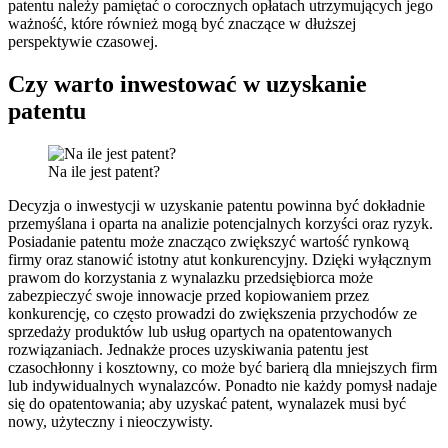
patentu należy pamiętać o corocznych opłatach utrzymujących jego
ważność, które również mogą być znaczące w dłuższej
perspektywie czasowej.
Czy warto inwestować w uzyskanie
patentu
Na ile jest patent?
Decyzja o inwestycji w uzyskanie patentu powinna być dokładnie
przemyślana i oparta na analizie potencjalnych korzyści oraz ryzyk.
Posiadanie patentu może znacząco zwiększyć wartość rynkową
firmy oraz stanowić istotny atut konkurencyjny. Dzięki wyłącznym
prawom do korzystania z wynalazku przedsiębiorca może
zabezpieczyć swoje innowacje przed kopiowaniem przez
konkurencję, co często prowadzi do zwiększenia przychodów ze
sprzedaży produktów lub usług opartych na opatentowanych
rozwiązaniach. Jednakże proces uzyskiwania patentu jest
czasochłonny i kosztowny, co może być barierą dla mniejszych firm
lub indywidualnych wynalazców. Ponadto nie każdy pomysł nadaje
się do opatentowania; aby uzyskać patent, wynalazek musi być
nowy, użyteczny i nieoczywisty.