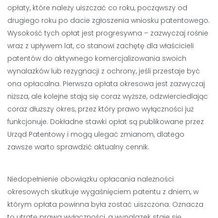
opłaty, które należy uiszczać co roku, począwszy od
drugiego roku po dacie zgłoszenia wniosku patentowego.
Wysokość tych opłat jest progresywna – zazwyczaj rośnie
wraz z upływem lat, co stanowi zachętę dla właścicieli
patentów do aktywnego komercjalizowania swoich
wynalazków lub rezygnacji z ochrony, jeśli przestaje być
ona opłacalna. Pierwsza opłata okresowa jest zazwyczaj
niższa, ale kolejne stają się coraz wyższe, odzwierciedlając
coraz dłuższy okres, przez który prawo wyłączności już
funkcjonuje. Dokładne stawki opłat są publikowane przez
Urząd Patentowy i mogą ulegać zmianom, dlatego
zawsze warto sprawdzić aktualny cennik.
Niedopełnienie obowiązku opłacania należności
okresowych skutkuje wygaśnięciem patentu z dniem, w
którym opłata powinna była zostać uiszczona. Oznacza
to utratę prawa wyłączności, a wynalazek staje się