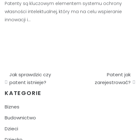
Patenty są kluczowym elementem systemu ochrony
własności intelektualnej, który ma na celu wspieranie
innowacji i…
Nawigacja
Jak sprawdzic czy
Patent jak
wpisu
patent istnieje?
zarejestrować?
KATEGORIE
Biznes
Budownictwo
Dzieci
Dziecko