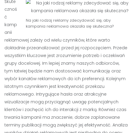
Skute
cznoś
ć
Na jaki rodzaj reklamy zdecydować się, aby
kamp
kampania reklamowa okazała się skuteczna?
anii
reklamowej zależy od wielu czynników, które warto
dokładnie przeanalizować przed jej rozpoczęciem. Przede
wszystkim kluczowe jest zrozumienie potrzeb i oczekiwań
grupy docelowej. Im lepiej znamy naszych odbiorców,
tym łatwiej będzie nam dostosować komunikację oraz
wybór kanałów reklamowych do ich preferencji. Kolejnym
istotnym czynnikiem jest kreatywność przekazu
reklamowego. Intrygujące hasła oraz atrakcyjne
wizualizacje mogą przyciągnąć uwagę potencjalnych
klientów i zachęcić ich do interakcji z marką. Również czas
trwania kampanii ma znaczenie; dobrze zaplanowane
terminy publikacji mogą zwiększyć jej efektywność. Analiza
wyników działań reklamowych jest niezbędna do oceny