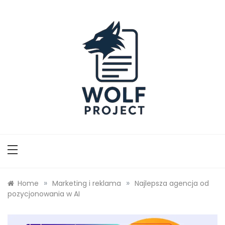
Skip
to
content
Wolf Project
»
»
Home
Marketing i reklama
Najlepsza agencja od
pozycjonowania w AI