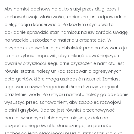
Aby namiot dachowy na auto służył przez długi czas i
zachował swoje właściwości, konieczna jest odpowiednia
pielęgnacja i konserwacja. Po każdym użyciu warto
dokładnie sprawdzić stan namiotu; należy zwrócić uwagę
na wszelkie uszkodzenia materiału oraz stelaża. W
przypadku zauważenia jakichkolwiek problemów, warto je
jak najszybciej naprawić, aby uniknąć poważniejszych
awarii w przyszłości. Regularne czyszczenie namiotu jest
równie istotne; należy unikać stosowania agresywnych
detergentów, które mogą uszkodzić materiał. Zamiast
tego warto używać łagodnych środków czyszczących
oraz letniej wody. Po umyciu namiotu należy go dokładnie
wysuszyć przed schowaniem, aby zapobiec rozwojowi
pleśni i grzybów. Dobrze jest również przechowywać
namiot w suchym i chłodnym miejscu, z dala od
bezpośredniego światła słonecznego, co pomoże
zachować jego właściwości przez dłuższy czas. Co kilka