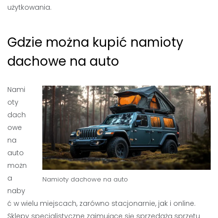
użytkowania.
Gdzie można kupić namioty
dachowe na auto
Nami
oty
dach
owe
na
auto
możn
a
Namioty dachowe na auto
naby
ć w wielu miejscach, zarówno stacjonarnie, jak i online.
Sklepy specjalistyczne zajmujące się sprzedażą sprzętu