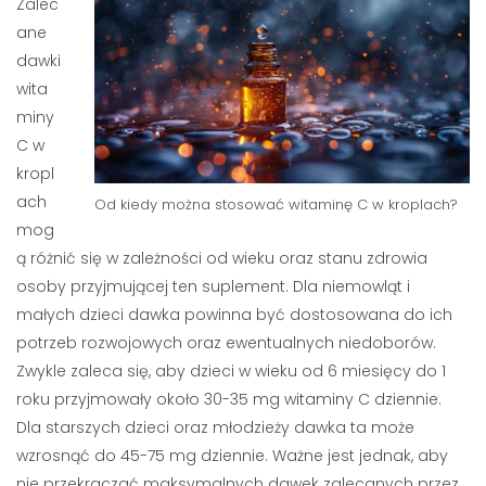
Zalec
ane
dawki
wita
miny
C w
kropl
ach
Od kiedy można stosować witaminę C w kroplach?
mog
ą różnić się w zależności od wieku oraz stanu zdrowia
osoby przyjmującej ten suplement. Dla niemowląt i
małych dzieci dawka powinna być dostosowana do ich
potrzeb rozwojowych oraz ewentualnych niedoborów.
Zwykle zaleca się, aby dzieci w wieku od 6 miesięcy do 1
roku przyjmowały około 30-35 mg witaminy C dziennie.
Dla starszych dzieci oraz młodzieży dawka ta może
wzrosnąć do 45-75 mg dziennie. Ważne jest jednak, aby
nie przekraczać maksymalnych dawek zalecanych przez