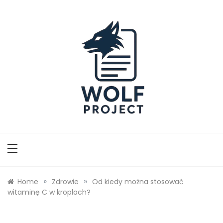
Skip
to
content
Wolf Project
»
»
Home
Zdrowie
Od kiedy można stosować
witaminę C w kroplach?