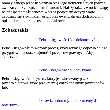
branży danego przedsiębiorstwa oraz jego indywidualnych potrzeb
związanych z zarządzaniem finansami. Należy także zwrócić uwagę
na transparentność cenową – przed podjęciem decyzji warto
zapoznać się z cennikiem usług oraz ewentualnymi dodatkowymi
opłatami za konkretne usługi dodatkowe.
Zobacz także
Nawigacja
Pełna księgowość jakie dokumenty?
wpisu
Pełna księgowość to złożony proces, który wymaga odpowiedniego
przygotowania oraz znajomości przepisów prawnych. Aby
skutecznie…
Pełna księgowość do kiedy bilans?
Pełna księgowość to system, który jest stosowany przez
przedsiębiorstwa, które przekraczają określone limity przychodów
lub…
Darowizna domu jakie dokumenty do
notariusza?