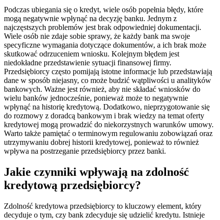
Podczas ubiegania się o kredyt, wiele osób popełnia błędy, które
mogą negatywnie wpłynąć na decyzję banku. Jednym z
najczęstszych problemów jest brak odpowiedniej dokumentacji.
Wiele osób nie zdaje sobie sprawy, że każdy bank ma swoje
specyficzne wymagania dotyczące dokumentów, a ich brak może
skutkować odrzuceniem wniosku. Kolejnym błędem jest
niedokładne przedstawienie sytuacji finansowej firmy.
Przedsiębiorcy często pomijają istotne informacje lub przedstawiają
dane w sposób niejasny, co może budzić wątpliwości u analityków
bankowych. Ważne jest również, aby nie składać wniosków do
wielu banków jednocześnie, ponieważ może to negatywnie
wpłynąć na historię kredytową. Dodatkowo, nieprzygotowanie się
do rozmowy z doradcą bankowym i brak wiedzy na temat oferty
kredytowej mogą prowadzić do niekorzystnych warunków umowy.
Warto także pamiętać o terminowym regulowaniu zobowiązań oraz
utrzymywaniu dobrej historii kredytowej, ponieważ to również
wpływa na postrzeganie przedsiębiorcy przez banki.
Jakie czynniki wpływają na zdolność
kredytową przedsiębiorcy?
Zdolność kredytowa przedsiębiorcy to kluczowy element, który
decyduje o tym, czy bank zdecyduje się udzielić kredytu. Istnieje