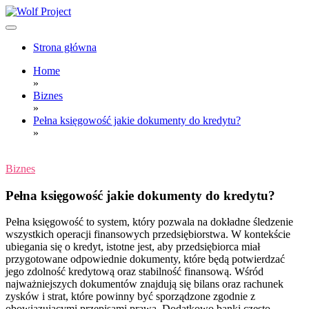
Skip
to
content
Wolf Project
Strona główna
Home
»
Biznes
»
Pełna księgowość jakie dokumenty do kredytu?
»
Biznes
Pełna księgowość jakie dokumenty do kredytu?
Pełna księgowość to system, który pozwala na dokładne śledzenie
wszystkich operacji finansowych przedsiębiorstwa. W kontekście
ubiegania się o kredyt, istotne jest, aby przedsiębiorca miał
przygotowane odpowiednie dokumenty, które będą potwierdzać
jego zdolność kredytową oraz stabilność finansową. Wśród
najważniejszych dokumentów znajdują się bilans oraz rachunek
zysków i strat, które powinny być sporządzone zgodnie z
obowiązującymi przepisami prawa. Dodatkowo banki często