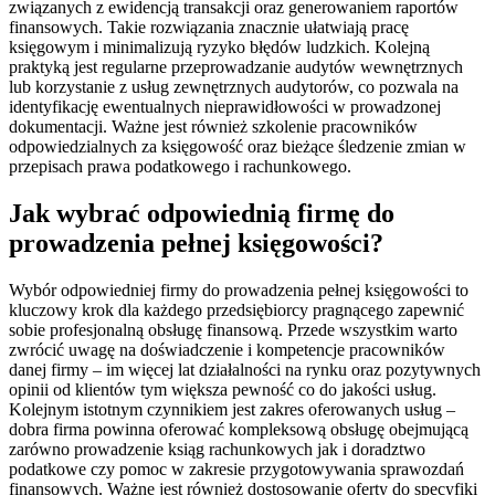
związanych z ewidencją transakcji oraz generowaniem raportów
finansowych. Takie rozwiązania znacznie ułatwiają pracę
księgowym i minimalizują ryzyko błędów ludzkich. Kolejną
praktyką jest regularne przeprowadzanie audytów wewnętrznych
lub korzystanie z usług zewnętrznych audytorów, co pozwala na
identyfikację ewentualnych nieprawidłowości w prowadzonej
dokumentacji. Ważne jest również szkolenie pracowników
odpowiedzialnych za księgowość oraz bieżące śledzenie zmian w
przepisach prawa podatkowego i rachunkowego.
Jak wybrać odpowiednią firmę do
prowadzenia pełnej księgowości?
Wybór odpowiedniej firmy do prowadzenia pełnej księgowości to
kluczowy krok dla każdego przedsiębiorcy pragnącego zapewnić
sobie profesjonalną obsługę finansową. Przede wszystkim warto
zwrócić uwagę na doświadczenie i kompetencje pracowników
danej firmy – im więcej lat działalności na rynku oraz pozytywnych
opinii od klientów tym większa pewność co do jakości usług.
Kolejnym istotnym czynnikiem jest zakres oferowanych usług –
dobra firma powinna oferować kompleksową obsługę obejmującą
zarówno prowadzenie ksiąg rachunkowych jak i doradztwo
podatkowe czy pomoc w zakresie przygotowywania sprawozdań
finansowych. Ważne jest również dostosowanie oferty do specyfiki