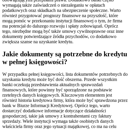
wymagają także zaświadczeń o niezaleganiu w opłatach
podatkowych oraz składkach na ubezpieczenie społeczne. Warto
również przygotować prognozy finansowe na przyszłość, które
mogą pomóc w przekonaniu instytucji finansowej o tym, że firma
ma potencjał do dalszego rozwoju i spłaty zobowiązań. Oprócz
tego, niezbędne mogą być także umowy cywilnoprawne oraz inne
dokumenty potwierdzające źródła przychodów, co dodatkowo
zwiększa szanse na uzyskanie kredytu.
Jakie dokumenty są potrzebne do kredytu
w pełnej księgowości?
W przypadku pełnej księgowości, lista dokumentów potrzebnych do
uzyskania kredytu może być dość obszerna. Przede wszystkim
banki oczekują przedstawienia aktualnych sprawozdań
finansowych, które powinny być sporządzone na podstawie
rzetelnych danych księgowych. Kluczowym elementem jest
również historia kredytowa firmy, która może być sprawdzona przez
bank w Biurze Informacji Kredytowej. Oprócz tego, warto
dostarczyć dodatkowe informacje dotyczące działalności
gospodarczej, takie jak umowy z kontrahentami czy faktury
sprzedaży. Wiele instytucji wymaga także osobistych danych
właściciela firmy oraz jego sytuacji majątkowej, co ma na celu