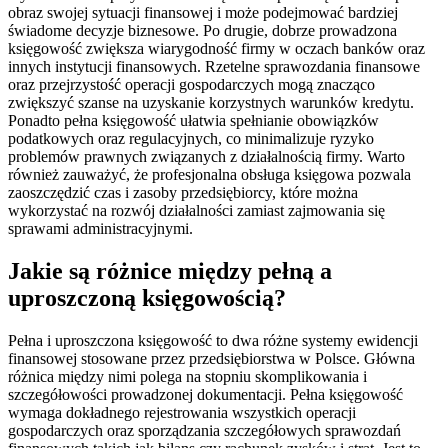
obraz swojej sytuacji finansowej i może podejmować bardziej
świadome decyzje biznesowe. Po drugie, dobrze prowadzona
księgowość zwiększa wiarygodność firmy w oczach banków oraz
innych instytucji finansowych. Rzetelne sprawozdania finansowe
oraz przejrzystość operacji gospodarczych mogą znacząco
zwiększyć szanse na uzyskanie korzystnych warunków kredytu.
Ponadto pełna księgowość ułatwia spełnianie obowiązków
podatkowych oraz regulacyjnych, co minimalizuje ryzyko
problemów prawnych związanych z działalnością firmy. Warto
również zauważyć, że profesjonalna obsługa księgowa pozwala
zaoszczędzić czas i zasoby przedsiębiorcy, które można
wykorzystać na rozwój działalności zamiast zajmowania się
sprawami administracyjnymi.
Jakie są różnice między pełną a
uproszczoną księgowością?
Pełna i uproszczona księgowość to dwa różne systemy ewidencji
finansowej stosowane przez przedsiębiorstwa w Polsce. Główna
różnica między nimi polega na stopniu skomplikowania i
szczegółowości prowadzonej dokumentacji. Pełna księgowość
wymaga dokładnego rejestrowania wszystkich operacji
gospodarczych oraz sporządzania szczegółowych sprawozdań