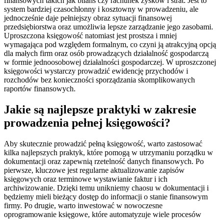
finansowych takich jak bilans czy rachunek zysków i strat. Jest to
system bardziej czasochłonny i kosztowny w prowadzeniu, ale
jednocześnie daje pełniejszy obraz sytuacji finansowej
przedsiębiorstwa oraz umożliwia lepsze zarządzanie jego zasobami.
Uproszczona księgowość natomiast jest prostsza i mniej
wymagająca pod względem formalnym, co czyni ją atrakcyjną opcją
dla małych firm oraz osób prowadzących działalność gospodarczą
w formie jednoosobowej działalności gospodarczej. W uproszczonej
księgowości wystarczy prowadzić ewidencję przychodów i
rozchodów bez konieczności sporządzania skomplikowanych
raportów finansowych.
Jakie są najlepsze praktyki w zakresie
prowadzenia pełnej księgowości?
Aby skutecznie prowadzić pełną księgowość, warto zastosować
kilka najlepszych praktyk, które pomogą w utrzymaniu porządku w
dokumentacji oraz zapewnią rzetelność danych finansowych. Po
pierwsze, kluczowe jest regularne aktualizowanie zapisów
księgowych oraz terminowe wystawianie faktur i ich
archiwizowanie. Dzięki temu unikniemy chaosu w dokumentacji i
będziemy mieli bieżący dostęp do informacji o stanie finansowym
firmy. Po drugie, warto inwestować w nowoczesne
oprogramowanie księgowe, które automatyzuje wiele procesów