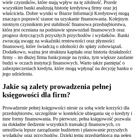
wiele czynników, które mają wpływ na tę zdolność. Przede
wszystkim banki analizują historię kredytową firmy oraz jej
właściciela. Dobre wyniki w Biurze Informacji Kredytowej mogą
znacząco poprawić szanse na uzyskanie finansowania. Kolejnym
istotnym czynnikiem jest stabilność finansowa przedsiębiorstwa,
która jest oceniana na podstawie sprawozdań finansowych oraz
prognoz dotyczących przyszłych przychodów i wydatków. Banki
zwracają uwagę na wskaźniki rentowności oraz płynności
finansowej, które świadczą o zdolności do spłaty zobowiązań.
Dodatkowo, ważna jest struktura kapitału oraz historia działalności
firmy – im dłużej firma funkcjonuje na rynku, tym większe zaufanie
budzi w oczach instytucji finansowych. Warto także pamiętać o
zabezpieczeniach kredytu, które mogą wpłynąć na decyzję banku o
jego udzieleniu.
Jakie są zalety prowadzenia pełnej
księgowości dla firm?
Prowadzenie pełnej księgowości niesie za sobą wiele korzyści dla
przedsiębiorstw, szczególnie w kontekście ubiegania się o kredyty i
inne formy finansowania. Po pierwsze, pełna księgowość pozwala
na dokładne śledzenie wszystkich transakcji finansowych, co
umożliwia lepsze zarządzanie budżetem i planowanie przyszłych
wydatków oraz przychodów. Dzięki temu przedsiębiorca ma pełen