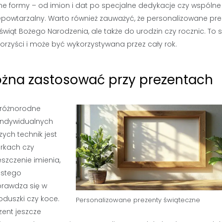
ne formy – od imion i dat po specjalne dedykacje czy wspólne
 niepowtarzalny. Warto również zauważyć, że personalizowane pr
iąt Bożego Narodzenia, ale także do urodzin czy rocznic. To s
orzyści i może być wykorzystywana przez cały rok.
można zastosować przy prezentach
 różnorodne
indywidualnych
ych technik jest
arkach czy
zczenie imienia,
istego
sprawdza się w
oduszki czy koce.
Personalizowane prezenty świąteczne
zent jeszcze