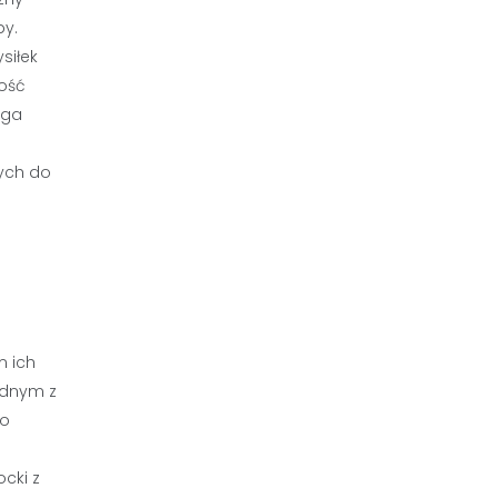
by.
siłek
ość
aga
tych do
m ich
ednym z
go
cki z