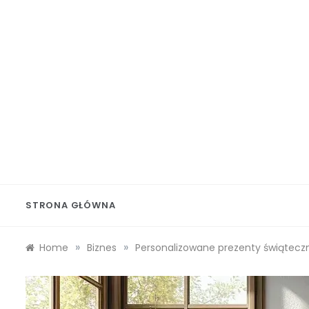
Skip
to
content
Wolf 
STRONA GŁÓWNA
»
»
Home
Biznes
Personalizowane prezenty świątecz