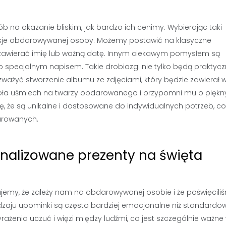
 na okazanie bliskim, jak bardzo ich cenimy. Wybierając taki
asje obdarowywanej osoby. Możemy postawić na klasyczne
że zawierać imię lub ważną datę. Innym ciekawym pomysłem są
 specjalnym napisem. Takie drobiazgi nie tylko będą praktyczn
ozważyć stworzenie albumu ze zdjęciami, który będzie zawierał
ywoła uśmiech na twarzy obdarowanego i przypomni mu o pięk
 że są unikalne i dostosowane do indywidualnych potrzeb, co
darowanych.
nalizowane prezenty na święta
jemy, że zależy nam na obdarowywanej osobie i że poświęcili
odzaju upominki są często bardziej emocjonalne niż standardo
ażenia uczuć i więzi między ludźmi, co jest szczególnie ważne