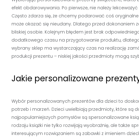
efekt obdarowywania. Po pierwsze, nie należy lekceważy
Często zdarza się, że chcemy podarować coś oryginalnego 
może okazać się nieudany. Dlatego przed dokonaniem z
bliskiej osobie. Kolejnym błędem jest brak odpowiednie
dodatkowego czasu na przygotowanie produktu, dlatego 
wybrany sklep ma wystarczający czas na realizację zamó
produkcji prezentu – niskiej jakości przedmioty mogą szyb
Jakie personalizowane prezent
Wybór personalizowanych prezentów dla dzieci to dosko
potrzeb i marzeń. Dzieci uwielbiają przedmioty, które s
najpopularniejszych pomysłów są spersonalizowane książki
rodzaju książki nie tylko rozwijają wyobraźnię, ale także s
interesującym rozwiązaniem są zabawki z imieniem dzieck