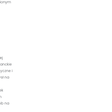
bionym
ej
ganckie
yczne i
ysł na
ek
m
ób na