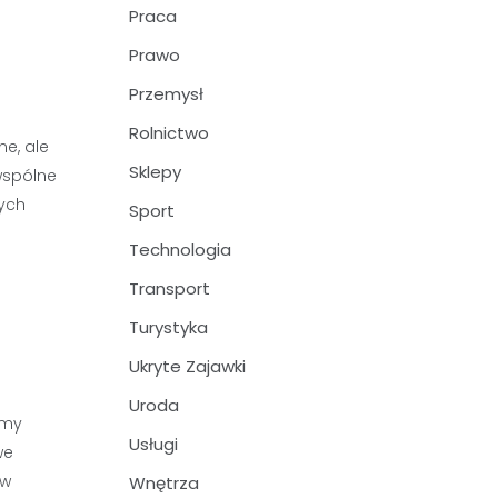
Praca
Prawo
Przemysł
Rolnictwo
e, ale
Sklepy
 wspólne
nych
Sport
Technologia
Transport
Turystyka
Ukryte Zajawki
Uroda
śmy
Usługi
we
 w
Wnętrza