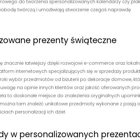
yfrowego do tworzenia spersonalizowanych kalendarzy czy pla
 swobodę twórczą i umożliwiają stworzenie czegoś naprawdę
lizowane prezenty świąteczne
ę znacznie łatwiejszy dzięki rozwojowi e-commerce oraz lokal
platform internetowych specjalizujących się w sprzedaży produk
zeroki wybór przedmiotów od biżuterii po dekoracje domowe, kt
uwagę na opinie innych klientów oraz jakość oferowanych pr
eła to doskonałe miejsce do znalezienia oryginalnych upomi
to można tam znaleźć unikatowe przedmioty wykonane z pasją 
ach personalizacji ich dzieł.
endy w personalizowanych prezenta