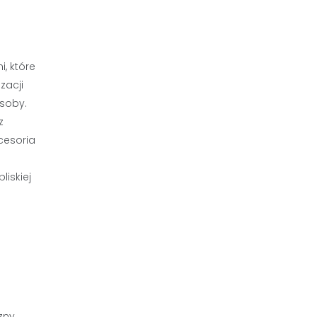
, które
zacji
osoby.
z
cesoria
iskiej
zny