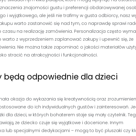
ć znaczenia znajomości gustu i preferencji obdarowywanej oso
i wyjątkowego, ale jeśli nie trafimy w gusta odbiorcy, nasz wy
akupu warto zastanowić się nad tym, co naprawdę sprawi rad
go czasu na realizację zamówienia. Personalizacja często wym
warto z wyprzedzeniem zaplanować zakupy i upewnić się, że
wienia. Nie można także zapominać o jakości materiałów uży
ko stracić na atrakcyjności i funkcjonalności.
y będą odpowiednie dla dzieci
nała okazja do wykazania się kreatywnością oraz zrozumienie
ą dostosowane do ich indywidualnych gustów i zainteresowań. J
 dla dzieci, w których bohaterem staje się mały czytelnik. Te
prawiają, że dziecko czuje się wyjątkowe i docenione. Innym
a lub specjalnymi dedykacjami – mogą to być pluszaki czy klo