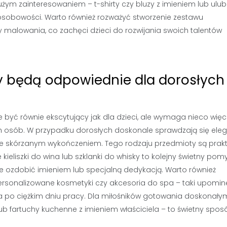
żym zainteresowaniem – t-shirty czy bluzy z imieniem lub ulu
sobowości. Warto również rozważyć stworzenie zestawu
 malowania, co zachęci dzieci do rozwijania swoich talentów
y będą odpowiednie dla dorosłych
yć równie ekscytujący jak dla dzieci, ale wymaga nieco więc
 osób. W przypadku dorosłych doskonale sprawdzają się ele
 ze skórzanym wykończeniem. Tego rodzaju przedmioty są prakt
ieliszki do wina lub szklanki do whisky to kolejny świetny pom
je ozdobić imieniem lub specjalną dedykacją. Warto również
rsonalizowane kosmetyki czy akcesoria do spa – taki upomin
ia po ciężkim dniu pracy. Dla miłośników gotowania doskonały
b fartuchy kuchenne z imieniem właściciela – to świetny spos