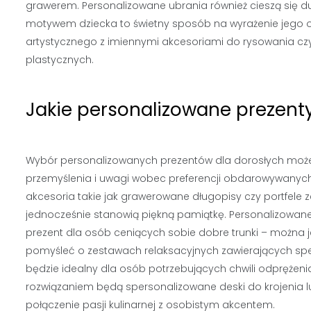
grawerem. Personalizowane ubrania również cieszą się du
motywem dziecka to świetny sposób na wyrażenie jego o
artystycznego z imiennymi akcesoriami do rysowania czy
plastycznych.
Jakie personalizowane prezent
Wybór personalizowanych prezentów dla dorosłych może b
przemyślenia i uwagi wobec preferencji obdarowywanych
akcesoria takie jak grawerowane długopisy czy portfele
jednocześnie stanowią piękną pamiątkę. Personalizowane k
prezent dla osób ceniących sobie dobre trunki – można 
pomyśleć o zestawach relaksacyjnych zawierających spe
będzie idealny dla osób potrzebujących chwili odprężen
rozwiązaniem będą spersonalizowane deski do krojenia lu
połączenie pasji kulinarnej z osobistym akcentem.