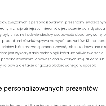
dów związanych z personalizowanymi prezentami świątecznymi
ednym z najważniejszych kierunków jest dążenie do indywiduali
nty były unikalne i odzwierciedlały osobowość obdarowywanej 
i produktami również wpływa na wybór prezentów. Klienci cora
eriałów, które można spersonalizować, takie jak drewniane ak
dem jest wykorzystanie technologii, która umożliwia tworzenie
 personalizowanymi opowieściami, w których imię dziecka lub bl
e tylko bawią, ale także angażują obdarowanego w sposób
ze personalizowanych prezentów
 być świadomym kilku pułapek, które mogą wpłynąć na ostatec