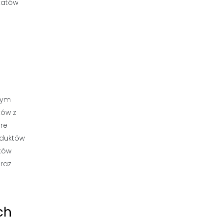
katów
nym
tów z
óre
oduktów
nków
oraz
ch