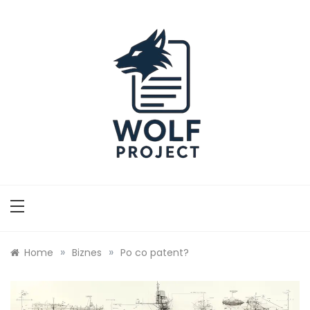
Skip
to
content
Wolf Project
»
»
Home
Biznes
Po co patent?