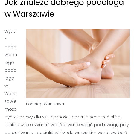
Jak znaleźć dobrego podologa
w Warszawie
Wybó
r
odpo
wiedn
iego
podo
loga
w
Wars
zawie
Podolog Warszawa
może
być kluczowy dla skuteczności leczenia schorzeń stóp.
Istnieje wiele czynników, które warto wziąć pod uwagę przy
poszukiwaniu specjalisty. Przede wszystkim warto zwrócić