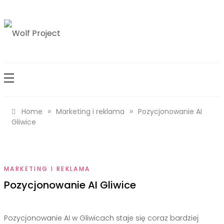
Skip
to
content
Wolf Project
»
»
Home
Marketing i reklama
Pozycjonowanie AI
Gliwice
MARKETING I REKLAMA
Pozycjonowanie AI Gliwice
Pozycjonowanie AI w Gliwicach staje się coraz bardziej