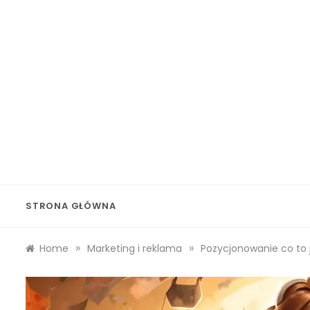
Skip
to
content
Wolf 
STRONA GŁÓWNA
»
»
Home
Marketing i reklama
Pozycjonowanie co to 