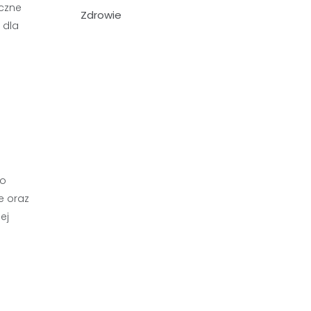
iczne
Zdrowie
 dla
ko
e oraz
ej