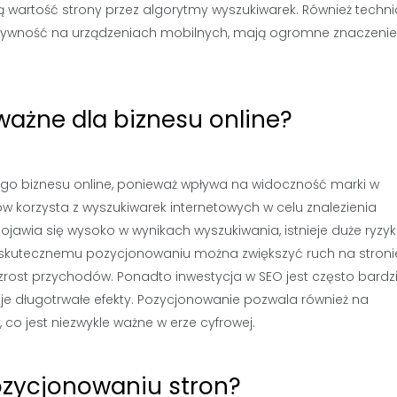
artość strony przez algorytmy wyszukiwarek. Również techn
onsywność na urządzeniach mobilnych, mają ogromne znaczenie
ważne dla biznesu online?
go biznesu online, ponieważ wpływa na widoczność marki w
w korzysta z wyszukiwarek internetowych w celu znalezienia
e pojawia się wysoko w wynikach wyszukiwania, istnieje duże ryzy
ęki skutecznemu pozycjonowaniu można zwiększyć ruch na stroni
rost przychodów. Ponadto inwestycja w SEO jest często bardzi
je długotrwałe efekty. Pozycjonowanie pozwala również na
co jest niezwykle ważne w erze cyfrowej.
ozycjonowaniu stron?