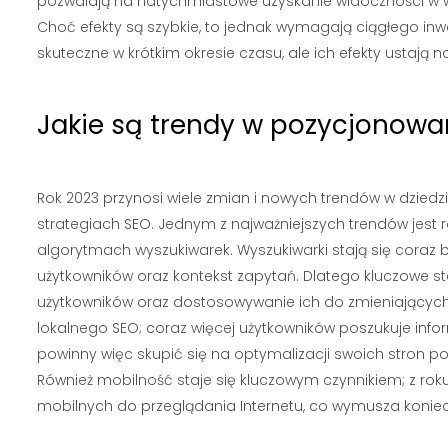
pozwalają na natychmiastowe uzyskanie widoczności w 
Choć efekty są szybkie, to jednak wymagają ciągłego 
skuteczne w krótkim okresie czasu, ale ich efekty ustają
Jakie są trendy w pozycjonowa
Rok 2023 przynosi wiele zmian i nowych trendów w dziedz
strategiach SEO. Jednym z najważniejszych trendów jest 
algorytmach wyszukiwarek. Wyszukiwarki stają się coraz b
użytkowników oraz kontekst zapytań. Dlatego kluczowe st
użytkowników oraz dostosowywanie ich do zmieniających 
lokalnego SEO; coraz więcej użytkowników poszukuje info
powinny więc skupić się na optymalizacji swoich stron po
Również mobilność staje się kluczowym czynnikiem; z roku
mobilnych do przeglądania Internetu, co wymusza konie