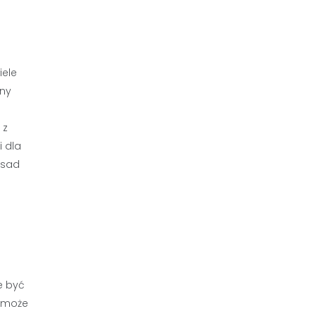
iele
ony
 z
i dla
asad
e być
i może