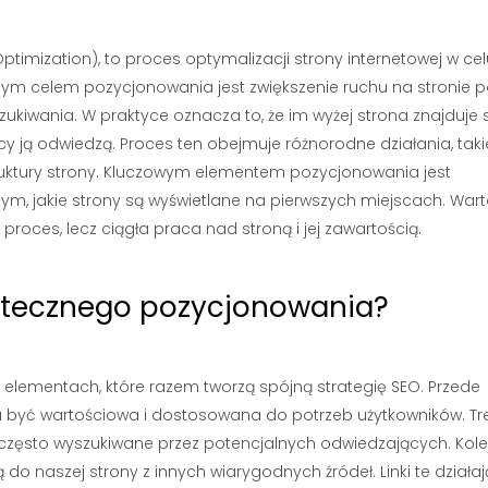
timization), to proces optymalizacji strony internetowej w cel
ym celem pozycjonowania jest zwiększenie ruchu na stronie 
ukiwania. W praktyce oznacza to, że im wyżej strona znajduje 
y ją odwiedzą. Proces ten obejmuje różnorodne działania, taki
ruktury strony. Kluczowym elementem pozycjonowania jest
ym, jakie strony są wyświetlane na pierwszych miejscach. War
roces, lecz ciągła praca nad stroną i jej zawartością.
kutecznego pozycjonowania?
 elementach, które razem tworzą spójną strategię SEO. Przede
nna być wartościowa i dostosowana do potrzeb użytkowników. Tr
 często wyszukiwane przez potencjalnych odwiedzających. Kol
 naszej strony z innych wiarygodnych źródeł. Linki te działaj