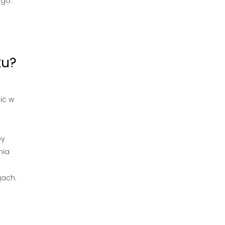
ego.
ku?
ić w
by
nia
gach.