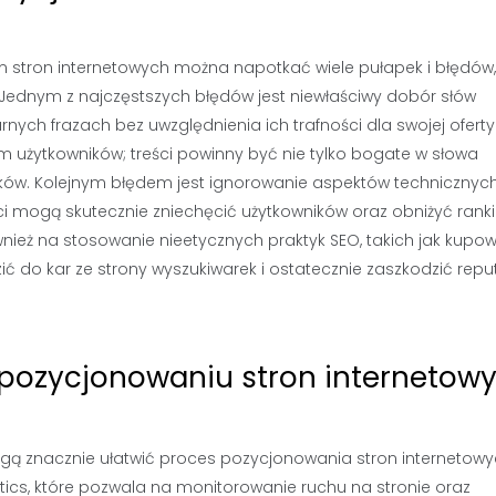
m stron internetowych można napotkać wiele pułapek i błędów,
Jednym z najczęstszych błędów jest niewłaściwy dobór słów
rnych frazach bez uwzględnienia ich trafności dla swojej oferty
 użytkowników; treści powinny być nie tylko bogate w słowa
ników. Kolejnym błędem jest ignorowanie aspektów technicznyc
ci mogą skutecznie zniechęcić użytkowników oraz obniżyć rank
wnież na stosowanie nieetycznych praktyk SEO, takich jak kupo
ić do kar ze strony wyszukiwarek i ostatecznie zaszkodzić reput
pozycjonowaniu stron internetow
 mogą znacznie ułatwić proces pozycjonowania stron internetowy
tics, które pozwala na monitorowanie ruchu na stronie oraz