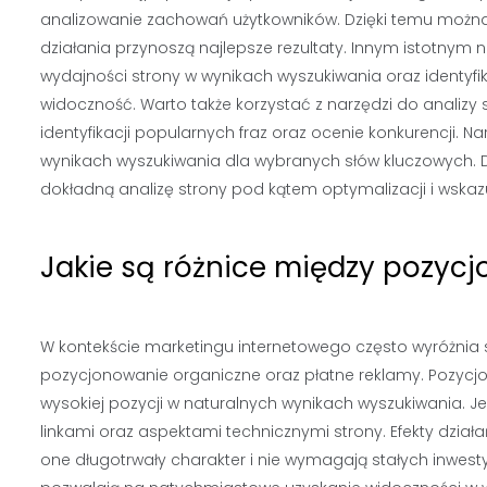
analizowanie zachowań użytkowników. Dzięki temu można le
działania przynoszą najlepsze rezultaty. Innym istotnym 
wydajności strony w wynikach wyszukiwania oraz identyf
widoczność. Warto także korzystać z narzędzi do analizy 
identyfikacji popularnych fraz oraz ocenie konkurencji. Na
wynikach wyszukiwania dla wybranych słów kluczowych. D
dokładną analizę strony pod kątem optymalizacji i wsk
Jakie są różnice między pozy
W kontekście marketingu internetowego często wyróżnia 
pozycjonowanie organiczne oraz płatne reklamy. Pozycjo
wysokiej pozycji w naturalnych wynikach wyszukiwania. Je
linkami oraz aspektami technicznymi strony. Efekty dzi
one długotrwały charakter i nie wymagają stałych inwestyc