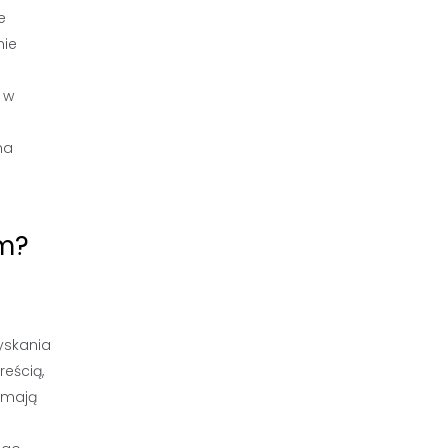
e
nie
 w
na
ym?
yskania
reścią,
 mają