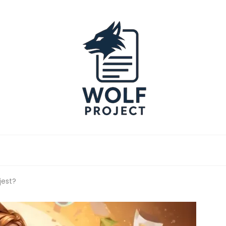
Project
jest?