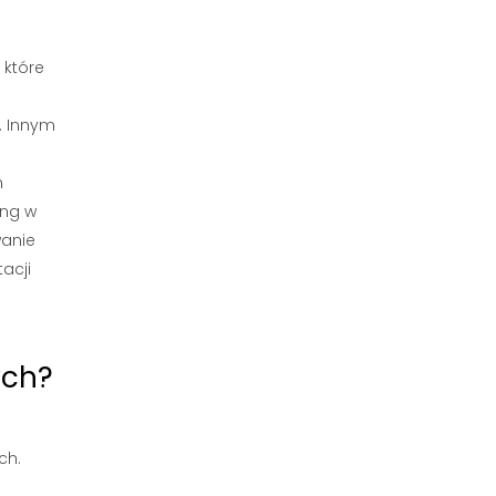
 które
. Innym
h
ing w
wanie
acji
ych?
ch.