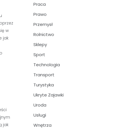
Praca
Prawo
u
poprzez
Przemysł
się w
Rolnictwo
e jak
Sklepy
to
Sport
Technologia
Transport
Turystyka
Ukryte Zajawki
Uroda
eści
Usługi
ejnym
ą jak
Wnętrza