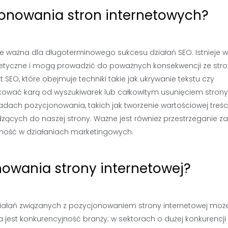
jonowania stron internetowych?
le ważna dla długoterminowego sukcesu działań SEO. Istnieje w
 nieetyczne i mogą prowadzić do poważnych konsekwencji ze str
t SEO, które obejmuje techniki takie jak ukrywanie tekstu czy
kować karą od wyszukiwarek lub całkowitym usunięciem strony
adach pozycjonowania, takich jak tworzenie wartościowej treśc
ących do naszej strony. Ważne jest również przestrzeganie z
ność w działaniach marketingowych.
nowania strony internetowej?
ziałań związanych z pozycjonowaniem strony internetowej moż
na jest konkurencyjność branży; w sektorach o dużej konkurencj