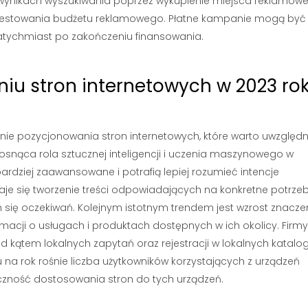
wynikach wyszukiwania poprzez wykupienie miejsca reklamow
inwestowania budżetu reklamowego. Płatne kampanie mogą być
 natychmiast po zakończeniu finansowania.
niu stron internetowych w 2023 ro
inie pozycjonowania stron internetowych, które warto uwzględn
rosnąca rola sztucznej inteligencji i uczenia maszynowego w
ardziej zaawansowane i potrafią lepiej rozumieć intencje
aje się tworzenie treści odpowiadających na konkretne potrze
się oczekiwań. Kolejnym istotnym trendem jest wzrost znacze
rmacji o usługach i produktach dostępnych w ich okolicy. Firmy
d kątem lokalnych zapytań oraz rejestracji w lokalnych katalo
 na rok rośnie liczba użytkowników korzystających z urządzeń
czność dostosowania stron do tych urządzeń.