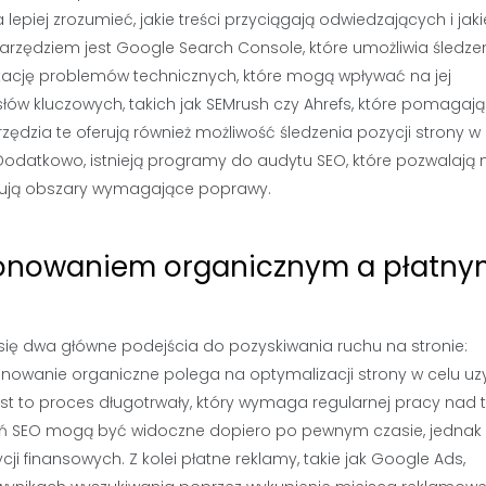
piej zrozumieć, jakie treści przyciągają odwiedzających i jaki
narzędziem jest Google Search Console, które umożliwia śledze
ikację problemów technicznych, które mogą wpływać na jej
słów kluczowych, takich jak SEMrush czy Ahrefs, które pomagają
rzędzia te oferują również możliwość śledzenia pozycji strony w
odatkowo, istnieją programy do audytu SEO, które pozwalają 
azują obszary wymagające poprawy.
cjonowaniem organicznym a płatn
się dwa główne podejścia do pozyskiwania ruchu na stronie:
nowanie organiczne polega na optymalizacji strony w celu uz
st to proces długotrwały, który wymaga regularnej pracy nad t
ałań SEO mogą być widoczne dopiero po pewnym czasie, jednak
ji finansowych. Z kolei płatne reklamy, takie jak Google Ads,