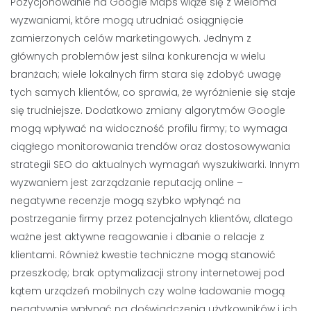
Pozycjonowanie na Google Maps wiąże się z wieloma
wyzwaniami, które mogą utrudniać osiągnięcie
zamierzonych celów marketingowych. Jednym z
głównych problemów jest silna konkurencja w wielu
branżach; wiele lokalnych firm stara się zdobyć uwagę
tych samych klientów, co sprawia, że wyróżnienie się staje
się trudniejsze. Dodatkowo zmiany algorytmów Google
mogą wpływać na widoczność profilu firmy; to wymaga
ciągłego monitorowania trendów oraz dostosowywania
strategii SEO do aktualnych wymagań wyszukiwarki. Innym
wyzwaniem jest zarządzanie reputacją online –
negatywne recenzje mogą szybko wpłynąć na
postrzeganie firmy przez potencjalnych klientów, dlatego
ważne jest aktywne reagowanie i dbanie o relacje z
klientami. Również kwestie techniczne mogą stanowić
przeszkodę; brak optymalizacji strony internetowej pod
kątem urządzeń mobilnych czy wolne ładowanie mogą
negatywnie wpłynąć na doświadczenia użytkowników i ich