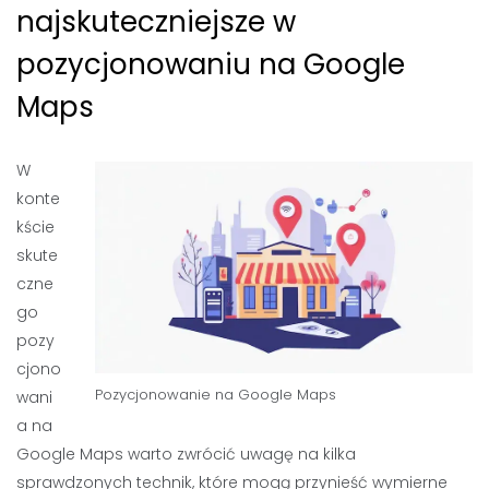
najskuteczniejsze w
pozycjonowaniu na Google
Maps
W
konte
kście
skute
czne
go
pozy
cjono
Pozycjonowanie na Google Maps
wani
a na
Google Maps warto zwrócić uwagę na kilka
sprawdzonych technik, które mogą przynieść wymierne