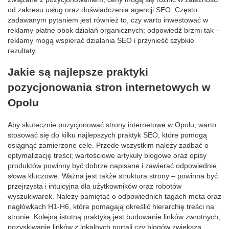
od zakresu usług oraz doświadczenia agencji SEO. Często
zadawanym pytaniem jest również to, czy warto inwestować w
reklamy płatne obok działań organicznych; odpowiedź brzmi tak –
reklamy mogą wspierać działania SEO i przynieść szybkie
rezultaty.
Jakie są najlepsze praktyki
pozycjonowania stron internetowych w
Opolu
Aby skutecznie pozycjonować strony internetowe w Opolu, warto
stosować się do kilku najlepszych praktyk SEO, które pomogą
osiągnąć zamierzone cele. Przede wszystkim należy zadbać o
optymalizację treści; wartościowe artykuły blogowe oraz opisy
produktów powinny być dobrze napisane i zawierać odpowiednie
słowa kluczowe. Ważna jest także struktura strony – powinna być
przejrzysta i intuicyjna dla użytkowników oraz robotów
wyszukiwarek. Należy pamiętać o odpowiednich tagach meta oraz
nagłówkach H1-H6, które pomagają określić hierarchię treści na
stronie. Kolejną istotną praktyką jest budowanie linków zwrotnych;
pozyskiwanie linków z lokalnych portali czy blogów zwiększa