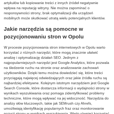
artykułów lub kopiowanie treści z innych źródeł negatywnie
wpływa na reputację witryny. Nie można zapominać o
responsywności strony; brak optymalizacji dla urządzeń
mobilnych może skutkować utratą wielu potencjalnych klientów.
Jakie narzędzia są pomocne w
pozycjonowaniu stron w Opolu
W procesie pozycjonowania stron internetowych w Opolu warto
korzystać z różnych narzędzi, które mogą znacznie ułatwić
analizę i optymalizację działań SEO. Jednym z
najpopularniejszych narzędzi jest Google Analytics, które pozwala
na śledzenie ruchu na stronie oraz analizowanie zachowań
użytkowników. Dzięki temu można dowiedzieć się, które treści
przyciągają najwięcej odwiedzających oraz jakie źródła ruchu są
najbardziej efektywne. Kolejnym istotnym narzędziem jest Google
Search Console, które dostarcza informacji o wydajności strony w
wynikach wyszukiwania oraz pomaga zidentyfikować problemy
techniczne, które mogą wpływać na jej widoczność. Narzędzia do
analizy słów kluczowych, takie jak SEMrush czy Ahrefs,
umożliwiają identyfikację popularnych fraz oraz monitorowanie
pozycji strony w wynikach wyszukiwania. Warto również korzystać