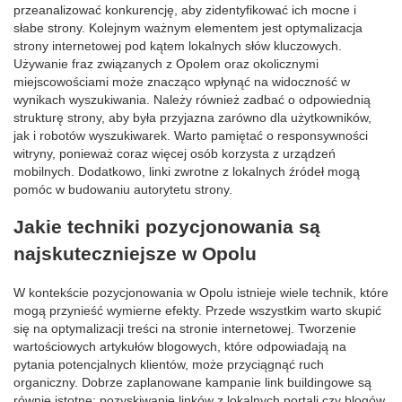
przeanalizować konkurencję, aby zidentyfikować ich mocne i
słabe strony. Kolejnym ważnym elementem jest optymalizacja
strony internetowej pod kątem lokalnych słów kluczowych.
Używanie fraz związanych z Opolem oraz okolicznymi
miejscowościami może znacząco wpłynąć na widoczność w
wynikach wyszukiwania. Należy również zadbać o odpowiednią
strukturę strony, aby była przyjazna zarówno dla użytkowników,
jak i robotów wyszukiwarek. Warto pamiętać o responsywności
witryny, ponieważ coraz więcej osób korzysta z urządzeń
mobilnych. Dodatkowo, linki zwrotne z lokalnych źródeł mogą
pomóc w budowaniu autorytetu strony.
Jakie techniki pozycjonowania są
najskuteczniejsze w Opolu
W kontekście pozycjonowania w Opolu istnieje wiele technik, które
mogą przynieść wymierne efekty. Przede wszystkim warto skupić
się na optymalizacji treści na stronie internetowej. Tworzenie
wartościowych artykułów blogowych, które odpowiadają na
pytania potencjalnych klientów, może przyciągnąć ruch
organiczny. Dobrze zaplanowane kampanie link buildingowe są
równie istotne; pozyskiwanie linków z lokalnych portali czy blogów