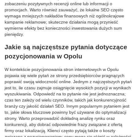
zobaczeniu pozytywnych recenzji online lub informacji o
promocjach. Warto również zauważyć, że lokalne SEO często
wymaga mniejszych nakładów finansowych niż ogólnokrajowe
kampanie reklamowe; skuteczne działania mogą przynieść
wymierne efekty bez konieczności inwestowania dużych sum
pieniędzy.
Jakie są najczęstsze pytania dotyczące
pozycjonowania w Opolu
W kontekście pozycjonowania stron internetowych w Opolu
pojawia się wiele pytań ze strony przedsiębiorców pragnących
poprawić swoją widoczność online. Jednym z najczęstszych pytań
jest to, ile czasu zajmuje osiągnięcie wysokich pozycji w wynikach
wyszukiwania. Odpowiedź na to pytanie nie jest jednoznaczna;
czas ten zależy od wielu czynników, takich jak konkurencyjność
branży czy jakość działań SEO. Innym popularnym pytaniem jest
to, jakie słowa kluczowe powinny być używane do optymalizacji
strony. Warto przeprowadzić dokładną analizę rynku oraz
konkurencji, aby dobrać odpowiednie frazy związane z ofertą
firmy oraz lokalizacją. Klienci często pytają także o koszty
związane z pozycjonowaniem; ceny mogą się różnić w zależności