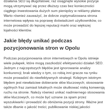
działania SEO są długofalowe; raz osiągnięte wysokie pozycje
mogą utrzymywać się przez dłuższy czas bez konieczności
ciągłego inwestowania dużych sum pieniędzy w reklamy płatne.
Warto również zauważyć, że dobrze zoptymalizowana strona
internetowa wpływa na poprawę doświadczeń użytkowników, co
może prowadzić do lepszej reputacji marki oraz większej
lojalności klientów.
Jakie błędy unikać podczas
pozycjonowania stron w Opolu
Podczas pozycjonowania stron internetowych w Opolu istnieje
wiele pułapek, które mogą zaszkodzić efektywności działań SEO.
Jednym z najczęstszych błędów jest ignorowanie analizy
konkurencji; brak wiedzy o tym, co robią inni gracze na rynku
może prowadzić do nieefektywnych strategii. Kolejnym istotnym
błędem jest niewłaściwe dobieranie słów kluczowych; stosowanie
ogólnych fraz zamiast lokalnych może skutkować niską konwersją
ruchu na stronie. Należy również unikać nadmiernego stosowania
słów kluczowych, co może być uznane za spam przez
wyszukiwarki i prowadzić do obniżenia pozycji strony. Ważne jest
także dbanie o jakość treści; publikowanie niskiej jakości