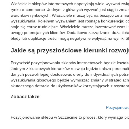
Właściciele sklepów internetowych napotykają wiele wyzwań zw
rynku e-commerce. Jednym z głównych wyzwań jest ciągła zmia
warunków rynkowych. Właściciele muszą być na bieżąco ze zmia
wyszukiwania. Kolejnym wyzwaniem jest rosnąca konkurencja; cora
staje się coraz trudniejsze. Właściciele muszą inwestować czas 
uwagę potencjalnych klientów. Dodatkowo zarządzanie dużą iloś
błędy lub duplikacje treści mogą negatywnie wpłynąć na wyniki 
Jakie są przyszłościowe kierunki rozw
Przyszłość pozycjonowania sklepów internetowych będzie kształ
Jednym z kluczowych kierunków rozwoju będzie dalsza personaliz
danych pozwoli lepiej dostosować oferty do indywidualnych pot
wyszukiwania głosowego będzie wymuszać zmiany w strategiach 
skutecznego dotarcia do użytkowników korzystających z asysten
Zobacz także
Pozycjonowa
Pozycjonowanie sklepu w Szczecinie to proces, który wymaga pr