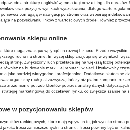
odpowiednią strukturę nagłówków, meta tagi oraz alt tagi dla obrazów.
ników oraz pozycji w wynikach wyszukiwania, dlatego warto regularni
 ponieważ pomagają w nawigacji po stronie oraz wspierają indeksowan
gająca na pozyskiwaniu linków z wartościowych źródeł, również przyczyn
onowania sklepu online
ci, które mogą znacząco wpłynąć na rozwój biznesu. Przede wszystkim
kszego ruchu na stronie. Im wyżej sklep znajduje się w wynikach wysz
edzą stronę. Zwiększony ruch przekłada się na większą liczbę potencj
 również na budowanie marki i jej reputacji w sieci. Użytkownicy częs
nia jako bardziej wiarygodne i profesjonalne. Dodatkowo skuteczne d
eważ organiczny ruch jest zazwyczaj tańszy niż płatne kampanie rekl
ze zrozumienie potrzeb klientów poprzez analizę danych dotyczących 
 strategię marketingową do oczekiwań rynku, co zwiększa szanse na 
ngowe w pozycjonowaniu sklepów
 czynników rankingowych, które mają wpływ na to, jak wysoko strona po
 jakość treści zamieszczonych na stronie. Treści powinny być unikalne