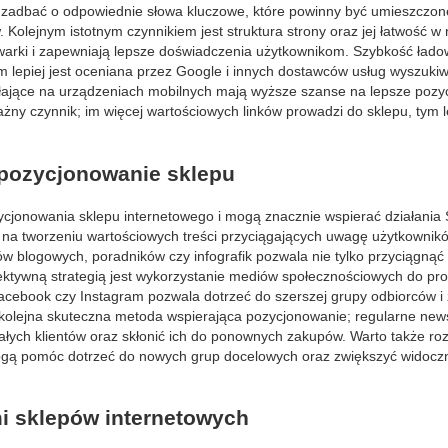
e zadbać o odpowiednie słowa kluczowe, które powinny być umieszczon
 Kolejnym istotnym czynnikiem jest struktura strony oraz jej łatwość w 
kiwarki i zapewniają lepsze doświadczenia użytkownikom. Szybkość łado
ym lepiej jest oceniana przez Google i innych dostawców usług wyszukiw
ałające na urządzeniach mobilnych mają wyższe szanse na lepsze pozy
żny czynnik; im więcej wartościowych linków prowadzi do sklepu, tym le
 pozycjonowanie sklepu
ycjonowania sklepu internetowego i mogą znacznie wspierać działania
ega na tworzeniu wartościowych treści przyciągających uwagę użytkownik
łów blogowych, poradników czy infografik pozwala nie tylko przyciągną
fektywną strategią jest wykorzystanie mediów społecznościowych do prom
k Facebook czy Instagram pozwala dotrzeć do szerszej grupy odbiorców i
olejna skuteczna metoda wspierająca pozycjonowanie; regularne news
łych klientów oraz skłonić ich do ponownych zakupów. Warto także ro
mogą pomóc dotrzeć do nowych grup docelowych oraz zwiększyć widocz
mi sklepów internetowych