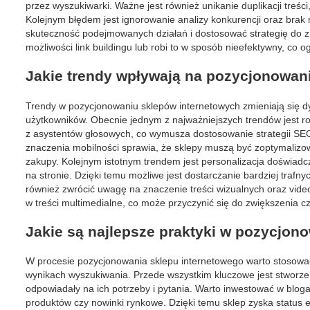
przez wyszukiwarki. Ważne jest również unikanie duplikacji treś
Kolejnym błędem jest ignorowanie analizy konkurencji oraz brak
skuteczność podejmowanych działań i dostosować strategię do z
możliwości link buildingu lub robi to w sposób nieefektywny, co o
Jakie trendy wpływają na pozycjonowan
Trendy w pozycjonowaniu sklepów internetowych zmieniają się dy
użytkowników. Obecnie jednym z najważniejszych trendów jest r
z asystentów głosowych, co wymusza dostosowanie strategii SEO 
znaczenia mobilności sprawia, że sklepy muszą być zoptymali
zakupy. Kolejnym istotnym trendem jest personalizacja doświad
na stronie. Dzięki temu możliwe jest dostarczanie bardziej tra
również zwrócić uwagę na znaczenie treści wizualnych oraz video
w treści multimedialne, co może przyczynić się do zwiększenia 
Jakie są najlepsze praktyki w pozycjon
W procesie pozycjonowania sklepu internetowego warto stosowa
wynikach wyszukiwania. Przede wszystkim kluczowe jest stworzeni
odpowiadały na ich potrzeby i pytania. Warto inwestować w blog
produktów czy nowinki rynkowe. Dzięki temu sklep zyska status e