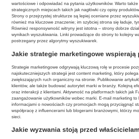
wartościowe i odpowiadać na pytania użytkowników. Warto takż
strategicznych miejscach takich jak nagłówki czy opisy produktów.
Strony o przejrzystej strukturze są lepiej oceniane przez wyszu
również ma kluczowe znaczenie; im szybciej strona się ładuje, t
Również responsywność witryny jest istotna – strony dobrze dzi
wynikach wyszukiwania. Linki prowadzące do strony to kolejny wa
postrzegany przez algorytmy wyszukiwarek.
Jakie strategie marketingowe wspierają
Strategie marketingowe odgrywają kluczową rolę w procesie poz
najskuteczniejszych strategii jest content marketing, który pol
zwiększających ruch organiczny na stronie. Publikowanie artyku
klientów, ale także budować autorytet marki w branży. Kolejną e
oraz interakcji z klientami. Aktywność na platformach takich ja
zaangażowanie użytkowników wobec marki. E-mail marketing to k
informacjami o nowościach czy promocjach mogą przyciągnąć sta
współpracę z influencerami lub blogerami branżowymi, którzy 
sieci.
Jakie wyzwania stoją przed właściciela