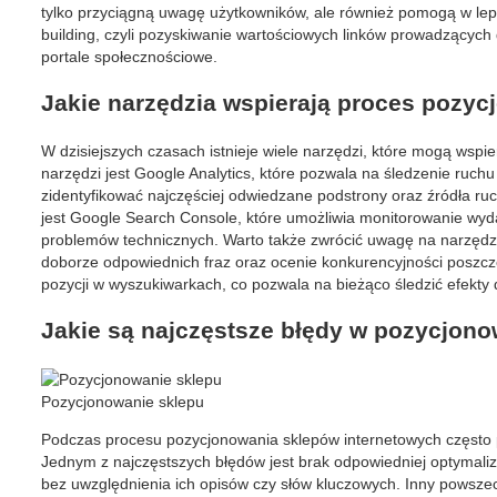
tylko przyciągną uwagę użytkowników, ale również pomogą w lep
building, czyli pozyskiwanie wartościowych linków prowadzących 
portale społecznościowe.
Jakie narzędzia wspierają proces pozyc
W dzisiejszych czasach istnieje wiele narzędzi, które mogą wsp
narzędzi jest Google Analytics, które pozwala na śledzenie ruc
zidentyfikować najczęściej odwiedzane podstrony oraz źródła ruc
jest Google Search Console, które umożliwia monitorowanie wyda
problemów technicznych. Warto także zwrócić uwagę na narzędzi
doborze odpowiednich fraz oraz ocenie konkurencyjności poszcz
pozycji w wyszukiwarkach, co pozwala na bieżąco śledzić efekty
Jakie są najczęstsze błędy w pozycjono
Pozycjonowanie sklepu
Podczas procesu pozycjonowania sklepów internetowych często p
Jednym z najczęstszych błędów jest brak odpowiedniej optymaliza
bez uwzględnienia ich opisów czy słów kluczowych. Inny powsze