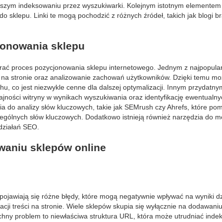
szym indeksowaniu przez wyszukiwarki. Kolejnym istotnym elementem j
do sklepu. Linki te mogą pochodzić z różnych źródeł, takich jak blogi 
jonowania sklepu
ierać proces pozycjonowania sklepu internetowego. Jednym z najpopula
hu na stronie oraz analizowanie zachowań użytkowników. Dzięki temu m
hu, co jest niezwykle cenne dla dalszej optymalizacji. Innym przydatn
jności witryny w wynikach wyszukiwania oraz identyfikację ewentualny
a do analizy słów kluczowych, takie jak SEMrush czy Ahrefs, które po
ególnych słów kluczowych. Dodatkowo istnieją również narzędzia do m
 działań SEO.
waniu sklepów online
ojawiają się różne błędy, które mogą negatywnie wpływać na wyniki d
cji treści na stronie. Wiele sklepów skupia się wyłącznie na dodawani
chny problem to niewłaściwa struktura URL, która może utrudniać inde