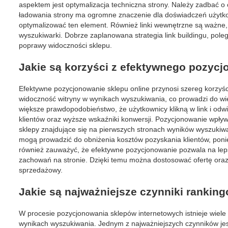
aspektem jest optymalizacja techniczna strony. Należy zadbać o 
ładowania strony ma ogromne znaczenie dla doświadczeń użytkow
optymalizować ten element. Również linki wewnętrzne są ważne,
wyszukiwarki. Dobrze zaplanowana strategia link buildingu, pole
poprawy widoczności sklepu.
Jakie są korzyści z efektywnego pozycj
Efektywne pozycjonowanie sklepu online przynosi szereg korzyś
widoczność witryny w wynikach wyszukiwania, co prowadzi do wię
większe prawdopodobieństwo, że użytkownicy klikną w link i odwi
klientów oraz wyższe wskaźniki konwersji. Pozycjonowanie wpływa
sklepy znajdujące się na pierwszych stronach wyników wyszukiwa
mogą prowadzić do obniżenia kosztów pozyskania klientów, poni
również zauważyć, że efektywne pozycjonowanie pozwala na leps
zachowań na stronie. Dzięki temu można dostosować ofertę oraz
sprzedażowy.
Jakie są najważniejsze czynniki ranki
W procesie pozycjonowania sklepów internetowych istnieje wiele
wynikach wyszukiwania. Jednym z najważniejszych czynników jest