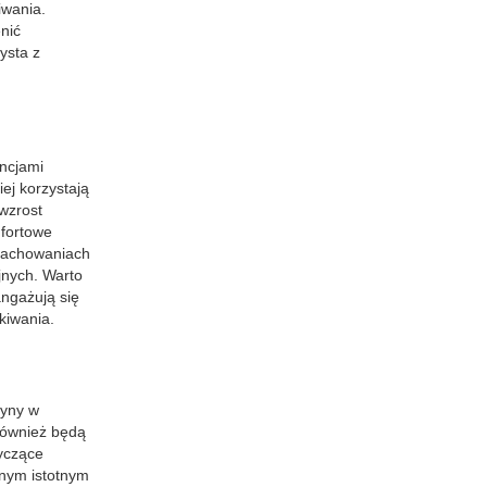
iwania.
nić
ysta z
encjami
ej korzystają
wzrost
fortowe
 zachowaniach
jnych. Warto
angażują się
kiwania.
ryny w
 również będą
tyczące
jnym istotnym