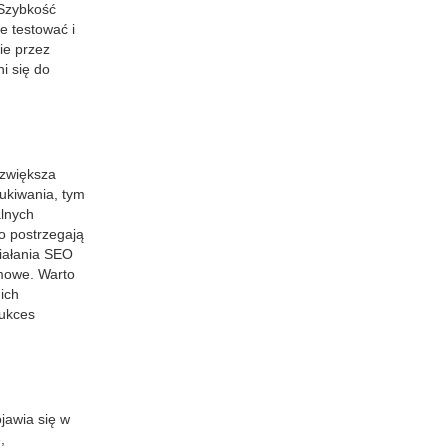
 Szybkość
e testować i
ie przez
i się do
 zwiększa
ukiwania, tym
alnych
to postrzegają
ziałania SEO
amowe. Warto
ich
sukces
jawia się w
,