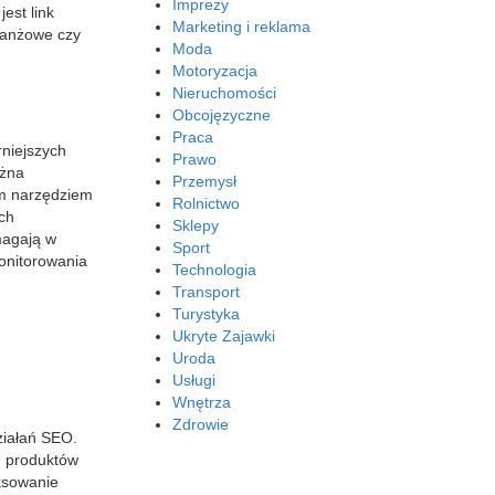
Imprezy
est link
Marketing i reklama
branżowe czy
Moda
Motoryzacja
Nieruchomości
Obcojęzyczne
Praca
rniejszych
Prawo
ożna
Przemysł
ym narzędziem
Rolnictwo
ch
Sklepy
magają w
Sport
onitorowania
Technologia
Transport
Turystyka
Ukryte Zajawki
Uroda
Usługi
Wnętrza
Zdrowie
ziałań SEO.
u produktów
ksowanie