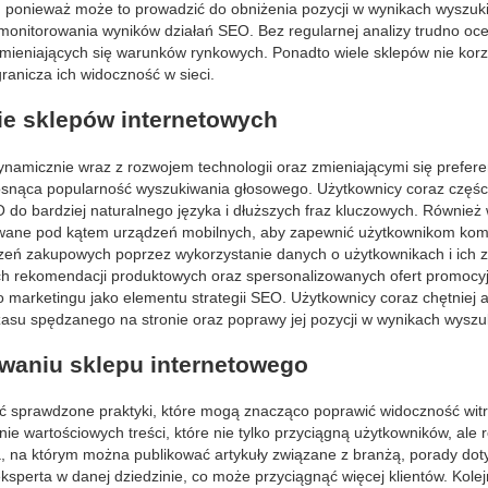
ci, ponieważ może to prowadzić do obniżenia pozycji w wynikach wyszuk
 monitorowania wyników działań SEO. Bez regularnej analizy trudno oce
mieniających się warunków rynkowych. Ponadto wiele sklepów nie korz
granicza ich widoczność w sieci.
ie sklepów internetowych
namicznie wraz z rozwojem technologii oraz zmieniającymi się prefer
osnąca popularność wyszukiwania głosowego. Użytkownicy coraz części
do bardziej naturalnego języka i dłuższych fraz kluczowych. Również 
zowane pod kątem urządzeń mobilnych, aby zapewnić użytkownikom kom
czeń zakupowych poprzez wykorzystanie danych o użytkownikach i ich
fnych rekomendacji produktowych oraz spersonalizowanych ofert promocy
 marketingu jako elementu strategii SEO. Użytkownicy coraz chętniej 
czasu spędzanego na stronie oraz poprawy jej pozycji w wynikach wyszu
owaniu sklepu internetowego
ć sprawdzone praktyki, które mogą znacząco poprawić widoczność wit
e wartościowych treści, które nie tylko przyciągną użytkowników, ale
a, na którym można publikować artykuły związane z branżą, porady do
ksperta w danej dziedzinie, co może przyciągnąć więcej klientów. Kole