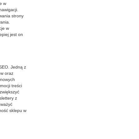
e w
nawigacji.
wania strony
ania.
cje w
piej jest on
 SEO. Jedną z
ów oraz
ć nowych
ocji treści
 zwiększyć
lettery z
zważyć
ność sklepu w