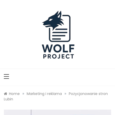
Skip
to
content
Wolf Project
»
»
Home
Marketing i reklama
Pozycjonowanie stron
Lubin