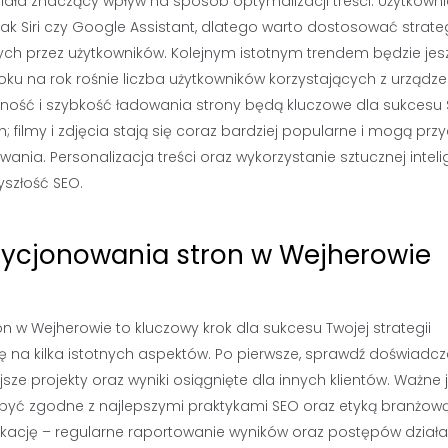
ła znaczący wpływ na sposób optymalizacji treści. Użytkowni
jak Siri czy Google Assistant, dlatego warto dostosować strate
ch przez użytkowników. Kolejnym istotnym trendem będzie jes
roku na rok rośnie liczba użytkowników korzystających z urządz
ność i szybkość ładowania strony będą kluczowe dla sukcesu 
 filmy i zdjęcia stają się coraz bardziej popularne i mogą prz
ia. Personalizacja treści oraz wykorzystanie sztucznej inteli
yszłość SEO.
zycjonowania stron w Wejherowie
w Wejherowie to kluczowy krok dla sukcesu Twojej strategii
 na kilka istotnych aspektów. Po pierwsze, sprawdź doświadcz
jsze projekty oraz wyniki osiągnięte dla innych klientów. Ważne 
być zgodne z najlepszymi praktykami SEO oraz etyką branżową
kację – regularne raportowanie wyników oraz postępów działa