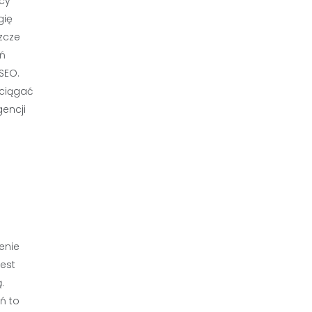
cy
gię
zcze
eń
SEO.
yciągać
gencji
enie
jest
.
ń to