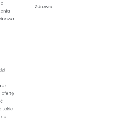
la
Zdrowie
zenia
rminowa
dzi
oraz
 ofertę
ść
 takie
kle