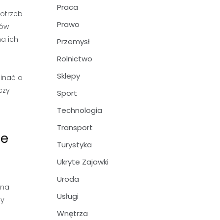
Praca
potrzeb
Prawo
ców
a ich
Przemysł
Rolnictwo
Sklepy
minać o
czy
Sport
Technologia
Transport
ie
Turystyka
Ukryte Zajawki
Uroda
 na
Usługi
by
Wnętrza