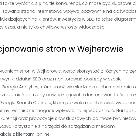
także wyróżnić się na tle konkurencji, co może być kluczowe d
alizowana strona internetowa wpływa pozytywnie na doświadc
dwiedzających na klientów. Inwestycja w SEO to także długote
zy czas, a nie tylko chwilowe wzrosty widoczności.
ycjonowanie stron w Wejherowie
owaniem stron w Wejherowie, warto skorzystać z różnych narzę
 wyniki działań SEO oraz monitorować postępy w czasie
 Google Analytics, które umożliwia śledzenie ruchu na stronie 
j zrozumieć potrzeby odwiedzających i dostosować treści oraz
t Google Search Console, które pozwala monitorować wydajno
lemy techniczne mogące wpływać na jej widoczność. Narzędzia
kurencji oraz propozycje słów kluczowych, co może być niezwy
ważyć korzystanie z narzędzi do zarządzania mediami
akcję z klientami online.