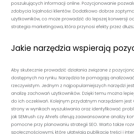
poszukujących informacji online. Pozycjonowanie pozwala 
zdobycia lojalności klientów. Dodatkowo dobrze zoptym
użytkowników, co może prowadzić do lepszej konwersji o
strategia marketingowa, która przynosi efekty przez dłużs
Jakie narzędzia wspierają poz
Aby skutecznie prowadzić działania związane z pozycjon
dostępnych na rynku. Narzędzia te pomagają analizować
rzeczywistym. Jednym z najpopularniejszych narzędzi jest
analizę zachowań użytkowników. Dzięki temu można lepie
do ich oczekiwań. Kolejnym przydatnym narzędziem jes
strony w wynikach wyszukiwania oraz identyfikować prob
jak SEMrush czy Ahrefs oferują zaawansowane analizy kon
pomocne przy planowaniu strategii SEO. Warto także roz
społecznościowymi, które ułatwiają publikację treści i inter