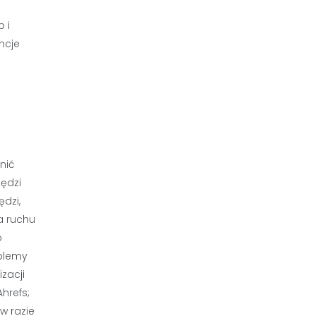
 i
ncje
nić
ędzi
ędzi,
a ruchu
o
oblemy
zacji
hrefs;
w razie