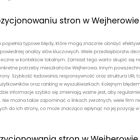
pozycjonowaniu stron w Wejherowie
m popełnia typowe błędy, które mogą znacznie obniżyć efekty
powiedniej analizy słów kluczowych. Wiele przedsiębiorstw dec
teczne w kontekście lokalnym. Zamiast tego warto skupić się n
 konkretne potrzeby mieszkańców Wejherowa. Innym powszech
rony. Szybkość ładowania, responsywność oraz struktura URL t
żytkowników oraz ranking w wyszukiwarkach. Kolejnym błędem
 gdzie informacje szybko się zmieniają, ważne jest, aby regularnie
. Nie można także zapominać o linkach zwrotnych; wiele firm ni
ch do ich strony, co może znacząco wpłynąć na jej pozycję w
pozycjonowania stron w Wejherowie