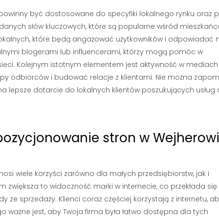
powinny być dostosowane do specyfiki lokalnego rynku oraz 
zy danych słów kluczowych, które są popularne wśród mieszkań
i lokalnych, które będą angażować użytkowników i odpowiadać n
alnymi blogerami lub influencerami, którzy mogą pomóc w
 sieci. Kolejnym istotnym elementem jest aktywność w mediach
py odbiorców i budować relacje z klientami. Nie można zapo
a lepsze dotarcie do lokalnych klientów poszukujących usług 
pozycjonowanie stron w Wejherow
si wiele korzyści zarówno dla małych przedsiębiorstw, jak i
im zwiększa to widoczność marki w internecie, co przekłada się
 ze sprzedaży. Klienci coraz częściej korzystają z internetu, a
ego ważne jest, aby Twoja firma była łatwo dostępna dla tych