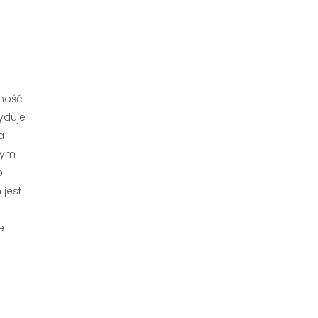
wność
yduje
a
nym
o
 jest
e