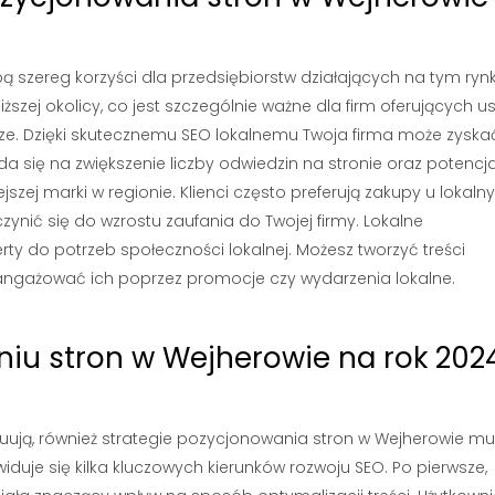
 szereg korzyści dla przedsiębiorstw działających na tym rynk
szej okolicy, co jest szczególnie ważne dla firm oferujących us
lnicze. Dzięki skutecznemu SEO lokalnemu Twoja firma może zyska
a się na zwiększenie liczby odwiedzin na stronie oraz potencj
jszej marki w regionie. Klienci często preferują zakupy u lokaln
nić się do wzrostu zaufania do Twojej firmy. Lokalne
y do potrzeb społeczności lokalnej. Możesz tworzyć treści
ngażować ich poprzez promocje czy wydarzenia lokalne.
niu stron w Wejherowie na rok 202
uują, również strategie pozycjonowania stron w Wejherowie m
uje się kilka kluczowych kierunków rozwoju SEO. Po pierwsze,