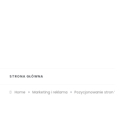
Skip
to
content
Wolf 
STRONA GŁÓWNA
»
»
Home
Marketing i reklama
Pozycjonowanie stron