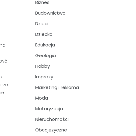
Biznes
Budownictwo
Dzieci
Dziecko
Edukacja
ona
Geologia
 być
Hobby
Imprezy
o
brze
Marketing i reklama
ie
Moda
Motoryzacja
Nieruchomości
Obcojęzyczne