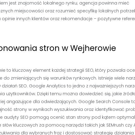
kiem jest znajomość lokalnego rynku; agencja powinna mieć
cznych miejscowości oraz rozumieć specyfikę lokalnych potrzeb
 opinie innych klientów oraz rekomendacje – pozytywne refere
jonowania stron w Wejherowie
 to kluczowy element każdej strategii SEO, który pozwala oce
o zmieniających się warunków rynkowych. Istnieje wiele narz
 działań SEO. Google Analytics to jedno z najważniejszych narz
a użytkowników. Dzięki temu można dowiedzieć się, jakie źródł
rdziej angażujące dla odwiedzających. Google Search Console t
jność strony w wynikach wyszukiwania oraz identyfikować pr
ne audyty SEO pomogą ocenić stan strony pod kątem optymali
cje słów kluczowych za pomocą narzędzi takich jak SEMrush czy A
zukiwania dla wybranych fraz i dostosować strategię działania 