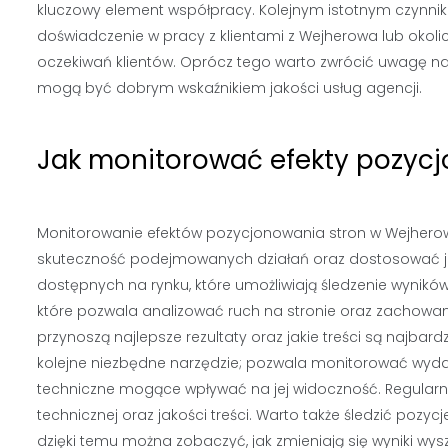
kluczowy element współpracy. Kolejnym istotnym czynni
doświadczenie w pracy z klientami z Wejherowa lub okoli
oczekiwań klientów. Oprócz tego warto zwrócić uwagę na
mogą być dobrym wskaźnikiem jakości usług agencji.
Jak monitorować efekty pozyc
Monitorowanie efektów pozycjonowania stron w Wejherowie
skuteczność podejmowanych działań oraz dostosować je d
dostępnych na rynku, które umożliwiają śledzenie wyników
które pozwala analizować ruch na stronie oraz zachowani
przynoszą najlepsze rezultaty oraz jakie treści są najba
kolejne niezbędne narzędzie; pozwala monitorować wyda
techniczne mogące wpływać na jej widoczność. Regular
technicznej oraz jakości treści. Warto także śledzić pozy
dzięki temu można zobaczyć, jak zmieniają się wyniki wys