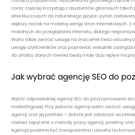
rosnąca popularność wyszukiwania głosowego będzie mia
coraz częściej korzystają z asystentów głosowych takich 
słów kluczowych do naturalnego języka i pytań zadawany
większy nacisk na mobilną wersję stron internetowych. Z 
mobilnych do przeglądania internetu, dlatego responsyw
Warto także zwrócić uwagę na znaczenie treści wizualnych;
uwagę użytkowników oraz poprawiać wskaźniki zaangażowan
do analizy danych również będą miały duży wpływ na prz
Jak wybrać agencję SEO do po
Wybór odpowiedniej agencji SEO do pozycjonowania stron 
marketingowej. Przy wyborze agencji warto zwrócić uwagę
agencji oraz jej portfolio – dobrze jest zobaczyć wcześnie
również zapytanie o metody pracy agencji; powinny one 
Agencja powinna być transparentna i otwarta na komuni