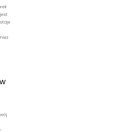
arek
jest
staje
nież
 w
zwój
w