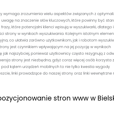
tóry wymaga zrozumienia wielu aspektów związanych z optymali
ić uwagę na znaczenie słów kluczowych, które powinny być star
razy, które potencjalni klienci wpisują w wyszukiwarki, dlatego 
ci strony w wynikach wyszukiwania. Kolejnym istotnym eleme
uicyjna, co ułatwia zarówno użytkownikom, jak i robotom wyszuki
strony jest czynnikiem wpływającym na jej pozycję w wynikach
 jak najszybciej, ponieważ użytkownicy często rezygnują z odw
ersja strony jest niezbędna, gdyż coraz więcej osób korzysta 
 pod kątem urządzeń mobilnych to nie tylko kwestia wygody
zcie, linki prowadzące do naszej strony oraz linki wewnętrzne 
pozycjonowanie stron www w Biels