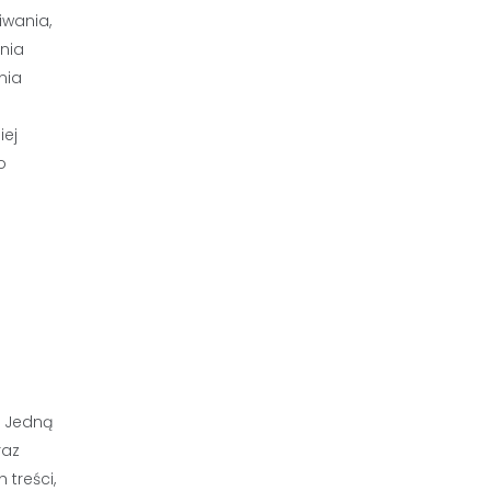
iwania,
ania
nia
iej
o
. Jedną
raz
treści,