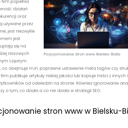
 firm popełnia
wność działań
kurencji oraz
są używane przez
ie, jest niezwykle
emem jest
upiają się na
ziej niszowych
Pozycjonowanie stron www Bielsko-Biała
Innym częstym
y, co obejmuje m.in. poprawne ustawienie meta tagów czy stru
rm publikuje artykuły niskiej jakości lub kopiuje treści z innych 
użytkowników od odwiedzin na stronie. Również ignorowanie anal
 o tym, co działa a co nie działa w strategii SEO.
cjonowanie stron www w Bielsku-Bi