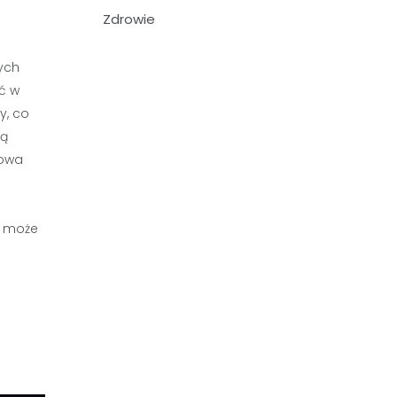
Zdrowie
ych
ć w
y, co
ną
towa
a może