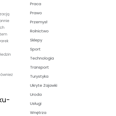
Praca
Prawo
zacją
annie
Przemysł
ich
Rolnictwo
ntem
Sklepy
warek
Sport
iedzin
Technologia
z
Transport
również
Turystyka
Ukryte Zajawki
Uroda
ku-
Usługi
Wnętrza