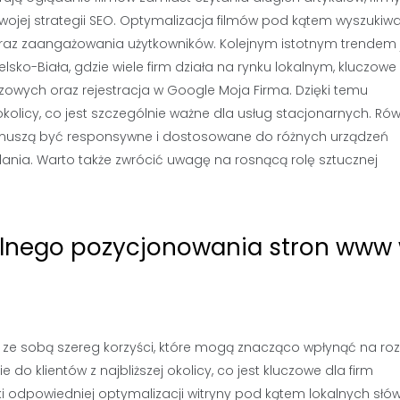
wojej strategii SEO. Optymalizacja filmów pod kątem wyszukiw
oraz zaangażowania użytkowników. Kolejnym istotnym trendem 
lsko-Biała, gdzie wiele firm działa na rynku lokalnym, kluczowe 
czowych oraz rejestracja w Google Moja Firma. Dzięki temu
okolicy, co jest szczególnie ważne dla usług stacjonarnych. Rów
 muszą być responsywne i dostosowane do różnych urządzeń
nia. Warto także zwrócić uwagę na rosnącą rolę sztucznej
okalnego pozycjonowania stron www
e ze sobą szereg korzyści, które mogą znacząco wpłynąć na ro
o klientów z najbliższej okolicy, co jest kluczowe dla firm
ęki odpowiedniej optymalizacji witryny pod kątem lokalnych słó