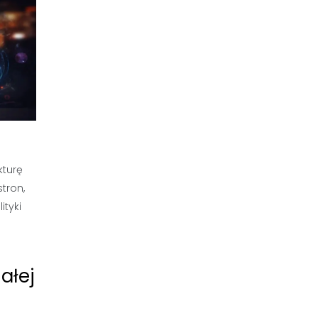
kturę
stron,
ityki
ałej