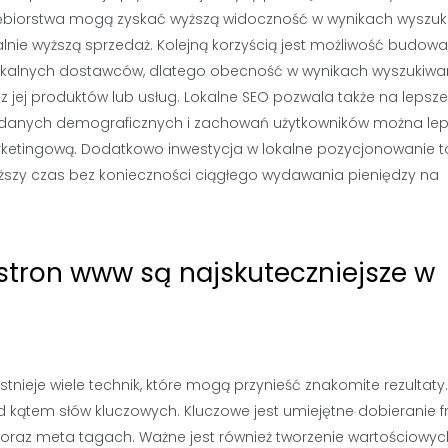
siębiorstwa mogą zyskać wyższą widoczność w wynikach wyszuk
alnie wyższą sprzedaż. Kolejną korzyścią jest możliwość budow
 u lokalnych dostawców, dlatego obecność w wynikach wyszukiwa
z jej produktów lub usług. Lokalne SEO pozwala także na lepsze
ie danych demograficznych i zachowań użytkowników można lep
rketingową. Dodatkowo inwestycja w lokalne pozycjonowanie t
łuższy czas bez konieczności ciągłego wydawania pieniędzy na
stron www są najskuteczniejsze w
tnieje wiele technik, które mogą przynieść znakomite rezultaty
d kątem słów kluczowych. Kluczowe jest umiejętne dobieranie f
oraz meta tagach. Ważne jest również tworzenie wartościowych 