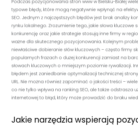
Podczas pozycjonowania stron www w Bielsku-Białej wiele
typowe błędy, które mogą negatywnie wpłynąć na efekty
SEO. Jednym z najczęstszych błędów jest brak analizy kon
rynku lokalnego. Zrozumienie tego, jakie słowa kluczowe 
konkurencję oraz jakie strategie stosują inne firmy w region
ważne dla skutecznego pozycjonowania. Kolejnym probl
niewłaściwe dobieranie słów kluczowych – często firmy sk
popularnych frazach o dużej konkurencji zamiast na bard
słowach kluczowych o mniejszym poziomie rywalizacji. 
błędem jest zaniedbanie optymalizacji technicznej stron
URL. Nie można również zapominać o jakości treści – wiele fi
co nie tylko wpływa na ranking SEO, ale także odstrasza 
internetowej to błąd, który może prowadzić do braku wiedzy
Jakie narzędzia wspierają pozy