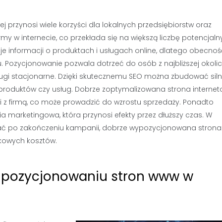
 przynosi wiele korzyści dla lokalnych przedsiębiorstw oraz
y w internecie, co przekłada się na większą liczbę potencjaln
je informacji o produktach i usługach online, dlatego obecnoś
. Pozycjonowanie pozwala dotrzeć do osób z najbliższej okolic
usługi stacjonarne. Dzięki skutecznemu SEO można zbudować sil
 produktów czy usług. Dobrze zoptymalizowana strona interne
i z firmą, co może prowadzić do wzrostu sprzedaży. Ponadto
 marketingowa, która przynosi efekty przez dłuższy czas. W
iałać po zakończeniu kampanii, dobrze wypozycjonowana stron
kowych kosztów.
zy pozycjonowaniu stron www w