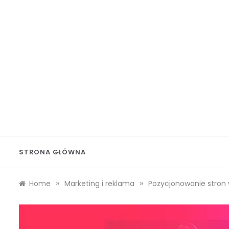
Skip
to
content
Wolf 
STRONA GŁÓWNA
»
»
Home
Marketing i reklama
Pozycjonowanie stron 