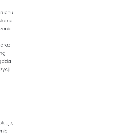
 ruchu
ularne
zenie
 oraz
ing
ędzia
zycji
luuje,
enie
y