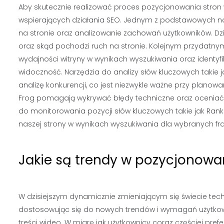
Aby skutecznie realizować proces pozycjonowania stron w
wspierających działania SEO. Jednym z podstawowych nar
na stronie oraz analizowanie zachowań użytkowników. Dzię
oraz skąd pochodzi ruch na stronie. Kolejnym przydatnym
wydajności witryny w wynikach wyszukiwania oraz ident
widoczność. Narzędzia do analizy słów kluczowych takie 
analizę konkurencji, co jest niezwykle ważne przy planow
Frog pomagają wykrywać błędy techniczne oraz oceniać j
do monitorowania pozycji słów kluczowych takie jak Rank 
naszej strony w wynikach wyszukiwania dla wybranych fr
Jakie są trendy w pozycjonowan
W dzisiejszym dynamicznie zmieniającym się świecie techn
dostosowując się do nowych trendów i wymagań użytkown
treści wideo. W miarę jak użytkownicy coraz częściej pref