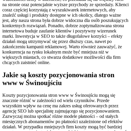
na stronie oraz potencjalnie wyższe przychody ze sprzedaży. Klienci
coraz częściej korzystają z wyszukiwarek internetowych, aby
znaleźć usługi i produkty dostępne w ich okolicy, dlatego ważne
jest, aby nasza strona była dobrze widoczna dla osób poszukujących
konkretnych rozwiązań. Ponadto, dobrze zoptymalizowana strona
internetowa buduje zaufanie klientów i pozytywny wizerunek
marki. Inwestycja w SEO to także długofalowe korzyści – efekty
działań mogą utrzymywać się przez dłuższy czas, nawet po
zakończeniu kampanii reklamowej. Warto również zauważyć, że
konkurencja na rynku lokalnym może być mniejsza niż w
większych miastach, co stwarza dodatkowe możliwości dla firm
chcących zaistnieć online.
Jakie są koszty pozycjonowania stron
www w Świnoujściu
Koszty pozycjonowania stron www w Świnoujściu mogą się
znacznie różnić w zależności od wielu czynników. Przede
wszystkim wpływ na cenę ma zakres usług oferowanych przez
agencję SEO lub specjalistę zajmującego się pozycjonowaniem.
Zazwyczaj można spotkać różne modele płatności – od stałych
miesięcznych abonamentów po płatności uzależnione od efektów
działań. W przypadku mniejszych firm koszty mogą być bardziej