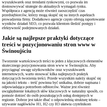
wyszukiwarek oraz trendami rynkowymi, co pozwala im
dostosowywać strategie do aktualnych wymagań rynku.
Współpraca z agencją może również zaoszczędzić czas
przedsiębiorców, którzy mogą skupić się na innych aspektach
prowadzenia firmy. Dodatkowo agencje często oferują raportowanie
wyników działań SEO, co pozwala klientom śledzić postępy i
efektywność podejmowanych działań.
Jakie są najlepsze praktyki dotyczące
treści w pozycjonowaniu stron www w
Świnoujściu
Tworzenie wartościowych treści to jeden z kluczowych elementów
skutecznego pozycjonowania stron www w Świnoujściu. Aby
przyciągnąć uwagę użytkowników oraz wyszukiwarek
internetowych, warto stosować kilka najlepszych praktyk
dotyczących tworzenia treści. Przede wszystkim należy skupić się
na jakości tekstu – treść powinna być unikalna, dobrze napisana i
odpowiadająca potrzebom odbiorców. Ważne jest również
uwzględnienie lokalnych słów kluczowych w naturalny sposób, co
pomoże dotrzeć do osób poszukujących usług dostępnych w
regionie. Dobrze jest także dbać o odpowiednią strukturę tekstu –
używanie nagłówków H1, H2 czy H3 ułatwia czytelnikom