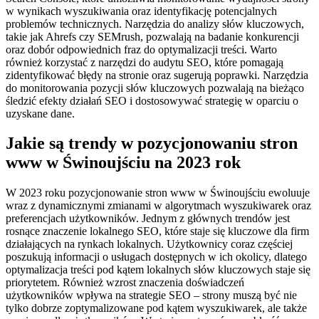
w wynikach wyszukiwania oraz identyfikację potencjalnych
problemów technicznych. Narzędzia do analizy słów kluczowych,
takie jak Ahrefs czy SEMrush, pozwalają na badanie konkurencji
oraz dobór odpowiednich fraz do optymalizacji treści. Warto
również korzystać z narzędzi do audytu SEO, które pomagają
zidentyfikować błędy na stronie oraz sugerują poprawki. Narzędzia
do monitorowania pozycji słów kluczowych pozwalają na bieżąco
śledzić efekty działań SEO i dostosowywać strategię w oparciu o
uzyskane dane.
Jakie są trendy w pozycjonowaniu stron
www w Świnoujściu na 2023 rok
W 2023 roku pozycjonowanie stron www w Świnoujściu ewoluuje
wraz z dynamicznymi zmianami w algorytmach wyszukiwarek oraz
preferencjach użytkowników. Jednym z głównych trendów jest
rosnące znaczenie lokalnego SEO, które staje się kluczowe dla firm
działających na rynkach lokalnych. Użytkownicy coraz częściej
poszukują informacji o usługach dostępnych w ich okolicy, dlatego
optymalizacja treści pod kątem lokalnych słów kluczowych staje się
priorytetem. Również wzrost znaczenia doświadczeń
użytkowników wpływa na strategie SEO – strony muszą być nie
tylko dobrze zoptymalizowane pod kątem wyszukiwarek, ale także