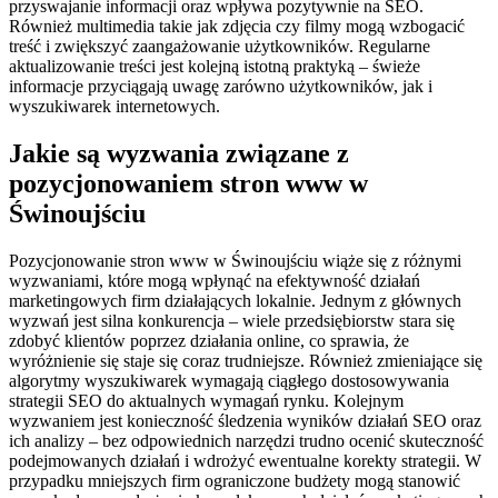
przyswajanie informacji oraz wpływa pozytywnie na SEO.
Również multimedia takie jak zdjęcia czy filmy mogą wzbogacić
treść i zwiększyć zaangażowanie użytkowników. Regularne
aktualizowanie treści jest kolejną istotną praktyką – świeże
informacje przyciągają uwagę zarówno użytkowników, jak i
wyszukiwarek internetowych.
Jakie są wyzwania związane z
pozycjonowaniem stron www w
Świnoujściu
Pozycjonowanie stron www w Świnoujściu wiąże się z różnymi
wyzwaniami, które mogą wpłynąć na efektywność działań
marketingowych firm działających lokalnie. Jednym z głównych
wyzwań jest silna konkurencja – wiele przedsiębiorstw stara się
zdobyć klientów poprzez działania online, co sprawia, że
wyróżnienie się staje się coraz trudniejsze. Również zmieniające się
algorytmy wyszukiwarek wymagają ciągłego dostosowywania
strategii SEO do aktualnych wymagań rynku. Kolejnym
wyzwaniem jest konieczność śledzenia wyników działań SEO oraz
ich analizy – bez odpowiednich narzędzi trudno ocenić skuteczność
podejmowanych działań i wdrożyć ewentualne korekty strategii. W
przypadku mniejszych firm ograniczone budżety mogą stanowić