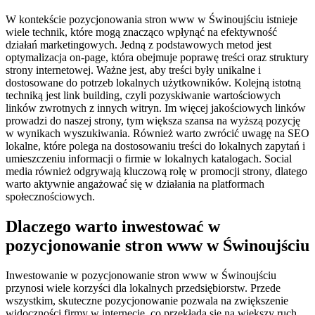
W kontekście pozycjonowania stron www w Świnoujściu istnieje
wiele technik, które mogą znacząco wpłynąć na efektywność
działań marketingowych. Jedną z podstawowych metod jest
optymalizacja on-page, która obejmuje poprawę treści oraz struktury
strony internetowej. Ważne jest, aby treści były unikalne i
dostosowane do potrzeb lokalnych użytkowników. Kolejną istotną
techniką jest link building, czyli pozyskiwanie wartościowych
linków zwrotnych z innych witryn. Im więcej jakościowych linków
prowadzi do naszej strony, tym większa szansa na wyższą pozycję
w wynikach wyszukiwania. Również warto zwrócić uwagę na SEO
lokalne, które polega na dostosowaniu treści do lokalnych zapytań i
umieszczeniu informacji o firmie w lokalnych katalogach. Social
media również odgrywają kluczową rolę w promocji strony, dlatego
warto aktywnie angażować się w działania na platformach
społecznościowych.
Dlaczego warto inwestować w
pozycjonowanie stron www w Świnoujściu
Inwestowanie w pozycjonowanie stron www w Świnoujściu
przynosi wiele korzyści dla lokalnych przedsiębiorstw. Przede
wszystkim, skuteczne pozycjonowanie pozwala na zwiększenie
widoczności firmy w internecie, co przekłada się na większy ruch