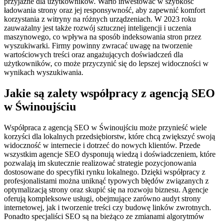
przyjazne dla użytkowników. Warto inwestować w szybkość
ładowania strony oraz jej responsywność, aby zapewnić komfort
korzystania z witryny na różnych urządzeniach. W 2023 roku
zauważalny jest także rozwój sztucznej inteligencji i uczenia
maszynowego, co wpływa na sposób indeksowania stron przez
wyszukiwarki. Firmy powinny zwracać uwagę na tworzenie
wartościowych treści oraz angażujących doświadczeń dla
użytkowników, co może przyczynić się do lepszej widoczności w
wynikach wyszukiwania.
Jakie są zalety współpracy z agencją SEO
w Świnoujściu
Współpraca z agencją SEO w Świnoujściu może przynieść wiele
korzyści dla lokalnych przedsiębiorstw, które chcą zwiększyć swoją
widoczność w internecie i dotrzeć do nowych klientów. Przede
wszystkim agencje SEO dysponują wiedzą i doświadczeniem, które
pozwalają im skutecznie realizować strategie pozycjonowania
dostosowane do specyfiki rynku lokalnego. Dzięki współpracy z
profesjonalistami można uniknąć typowych błędów związanych z
optymalizacją strony oraz skupić się na rozwoju biznesu. Agencje
oferują kompleksowe usługi, obejmujące zarówno audyt strony
internetowej, jak i tworzenie treści czy budowę linków zwrotnych.
Ponadto specjaliści SEO są na bieżąco ze zmianami algorytmów