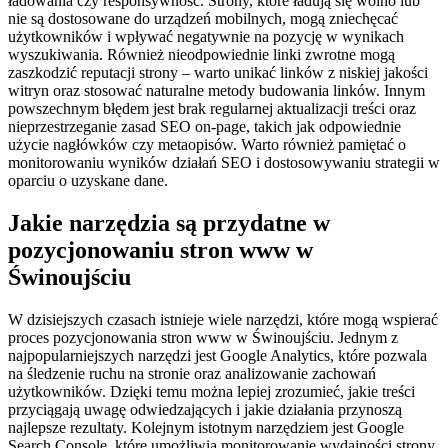
ładowania czy responsywność. Strony, które ładują się wolno lub
nie są dostosowane do urządzeń mobilnych, mogą zniechęcać
użytkowników i wpływać negatywnie na pozycję w wynikach
wyszukiwania. Również nieodpowiednie linki zwrotne mogą
zaszkodzić reputacji strony – warto unikać linków z niskiej jakości
witryn oraz stosować naturalne metody budowania linków. Innym
powszechnym błędem jest brak regularnej aktualizacji treści oraz
nieprzestrzeganie zasad SEO on-page, takich jak odpowiednie
użycie nagłówków czy metaopisów. Warto również pamiętać o
monitorowaniu wyników działań SEO i dostosowywaniu strategii w
oparciu o uzyskane dane.
Jakie narzędzia są przydatne w
pozycjonowaniu stron www w
Świnoujściu
W dzisiejszych czasach istnieje wiele narzędzi, które mogą wspierać
proces pozycjonowania stron www w Świnoujściu. Jednym z
najpopularniejszych narzędzi jest Google Analytics, które pozwala
na śledzenie ruchu na stronie oraz analizowanie zachowań
użytkowników. Dzięki temu można lepiej zrozumieć, jakie treści
przyciągają uwagę odwiedzających i jakie działania przynoszą
najlepsze rezultaty. Kolejnym istotnym narzędziem jest Google
Search Console, które umożliwia monitorowanie wydajności strony