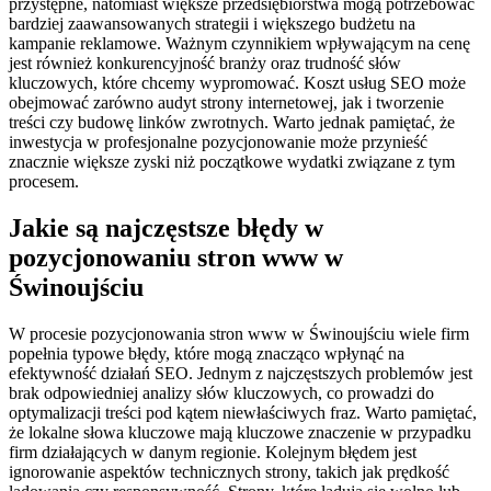
przystępne, natomiast większe przedsiębiorstwa mogą potrzebować
bardziej zaawansowanych strategii i większego budżetu na
kampanie reklamowe. Ważnym czynnikiem wpływającym na cenę
jest również konkurencyjność branży oraz trudność słów
kluczowych, które chcemy wypromować. Koszt usług SEO może
obejmować zarówno audyt strony internetowej, jak i tworzenie
treści czy budowę linków zwrotnych. Warto jednak pamiętać, że
inwestycja w profesjonalne pozycjonowanie może przynieść
znacznie większe zyski niż początkowe wydatki związane z tym
procesem.
Jakie są najczęstsze błędy w
pozycjonowaniu stron www w
Świnoujściu
W procesie pozycjonowania stron www w Świnoujściu wiele firm
popełnia typowe błędy, które mogą znacząco wpłynąć na
efektywność działań SEO. Jednym z najczęstszych problemów jest
brak odpowiedniej analizy słów kluczowych, co prowadzi do
optymalizacji treści pod kątem niewłaściwych fraz. Warto pamiętać,
że lokalne słowa kluczowe mają kluczowe znaczenie w przypadku
firm działających w danym regionie. Kolejnym błędem jest
ignorowanie aspektów technicznych strony, takich jak prędkość