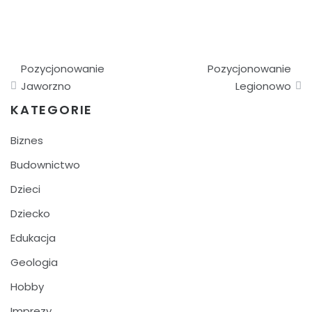
Nawigacja
Pozycjonowanie
Pozycjonowanie
wpisu
Jaworzno
Legionowo
KATEGORIE
Biznes
Budownictwo
Dzieci
Dziecko
Edukacja
Geologia
Hobby
Imprezy