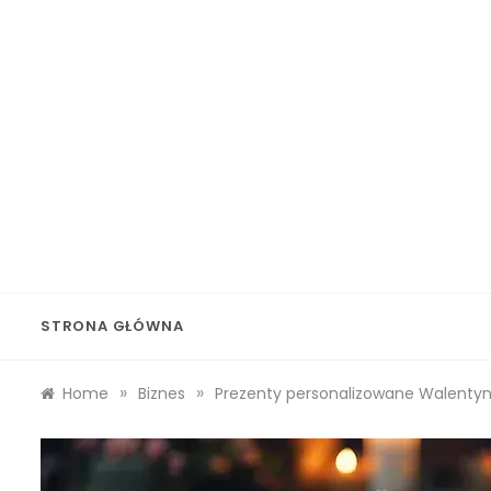
Skip
to
content
Wolf 
STRONA GŁÓWNA
»
»
Home
Biznes
Prezenty personalizowane Walentyn