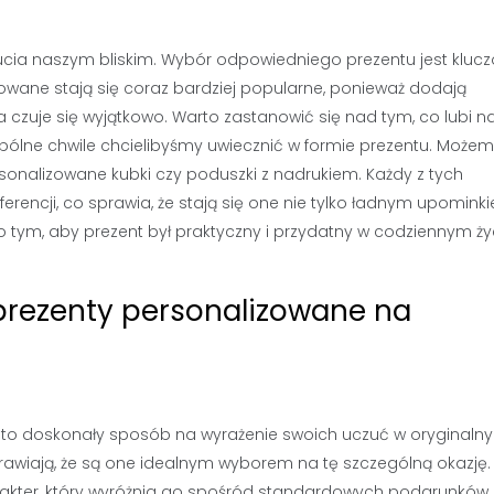
cia naszym bliskim. Wybór odpowiedniego prezentu jest klucz
owane stają się coraz bardziej popularne, ponieważ dodają
czuje się wyjątkowo. Warto zastanowić się nad tym, co lubi n
pólne chwile chcielibyśmy uwiecznić w formie prezentu. Może
ersonalizowane kubki czy poduszki z nadrukiem. Każdy z tych
ncji, co sprawia, że stają się one nie tylko ładnym upominki
tym, aby prezent był praktyczny i przydatny w codziennym życ
prezenty personalizowane na
 to doskonały sposób na wyrażenie swoich uczuć w oryginalny
prawiają, że są one idealnym wyborem na tę szczególną okazję.
rakter, który wyróżnia go spośród standardowych podarunków. 