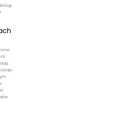
lizację
?
tach
coraz
ych
ydują
rodzaju
nym
a
iż
iałów