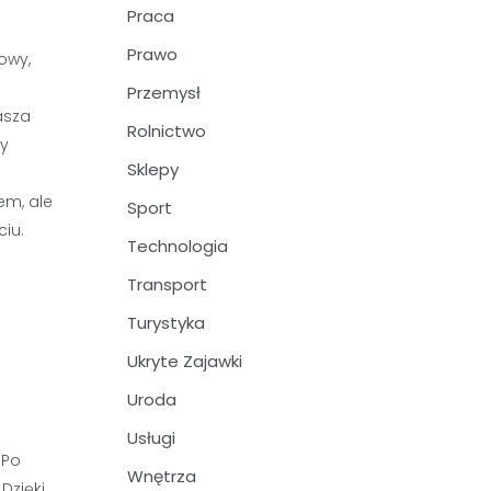
Praca
Prawo
owy,
Przemysł
asza
Rolnictwo
my
Sklepy
em, ale
Sport
iu.
Technologia
Transport
Turystyka
Ukryte Zajawki
Uroda
Usługi
 Po
Wnętrza
Dzięki