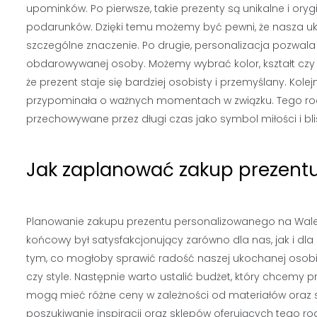
upominków. Po pierwsze, takie prezenty są unikalne i ory
podarunków. Dzięki temu możemy być pewni, że nasza uk
szczególne znaczenie. Po drugie, personalizacja pozwal
obdarowywanej osoby. Możemy wybrać kolor, kształt czy t
że prezent staje się bardziej osobisty i przemyślany. Kole
przypominała o ważnych momentach w związku. Tego ro
przechowywane przez długi czas jako symbol miłości i bli
Jak zaplanować zakup prezent
Planowanie zakupu prezentu personalizowanego na Walent
końcowy był satysfakcjonujący zarówno dla nas, jak i dl
tym, co mogłoby sprawić radość naszej ukochanej osobie
czy style. Następnie warto ustalić budżet, który chcemy
mogą mieć różne ceny w zależności od materiałów oraz 
poszukiwanie inspiracji oraz sklepów oferujących tego ro