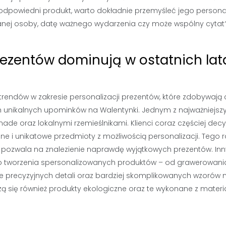
y odpowiedni produkt, warto dokładnie przemyśleć jego persona
anej osoby, datę ważnego wydarzenia czy może wspólny cytat
prezentów dominują w ostatnich la
trendów w zakresie personalizacji prezentów, które zdobywają 
unikalnych upominków na Walentynki. Jednym z najważniejsz
de oraz lokalnymi rzemieślnikami. Klienci coraz częściej dec
alne i unikatowe przedmioty z możliwością personalizacji. Tego 
że pozwala na znalezienie naprawdę wyjątkowych prezentów. In
do tworzenia spersonalizowanych produktów – od grawerowani
ie precyzyjnych detali oraz bardziej skomplikowanych wzorów n
szą się również produkty ekologiczne oraz te wykonane z mater