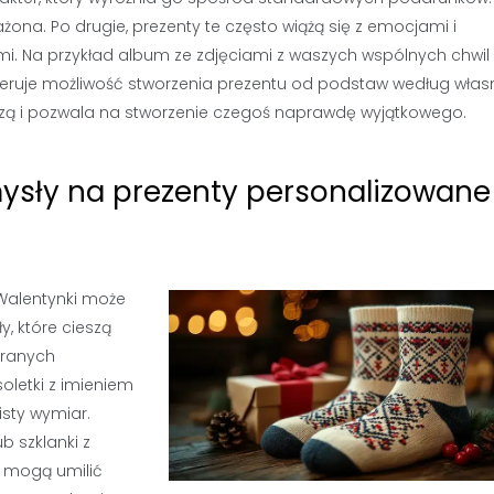
a. Po drugie, prezenty te często wiążą się z emocjami i
ymi. Na przykład album ze zdjęciami z waszych wspólnych chwi
oferuje możliwość stworzenia prezentu od podstaw według wła
zą i pozwala na stworzenie czegoś naprawdę wyjątkowego.
mysły na prezenty personalizowane
Walentynki może
, które cieszą
eranych
oletki z imieniem
isty wymiar.
 szklanki z
y mogą umilić