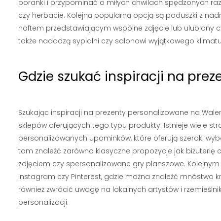
poranki i przypominać o miłych chwilach spędzonych ra
czy herbacie. Kolejną popularną opcją są poduszki z nad
haftem przedstawiającym wspólne zdjęcie lub ulubiony cy
także nadadzą sypialni czy salonowi wyjątkowego klimatu
Gdzie szukać inspiracji na pre
Szukając inspiracji na prezenty personalizowane na Walen
sklepów oferujących tego typu produkty. Istnieje wiele st
personalizowanych upominków, które oferują szeroki wyb
tam znaleźć zarówno klasyczne propozycje jak biżuterię c
zdjęciem czy spersonalizowane gry planszowe. Kolejnym 
Instagram czy Pinterest, gdzie można znaleźć mnóstwo 
również zwrócić uwagę na lokalnych artystów i rzemieśln
personalizacji.