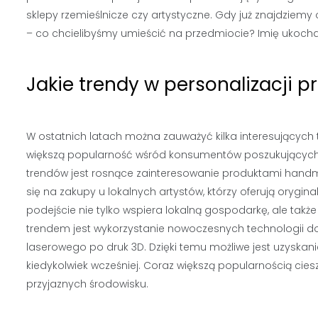
sklepy rzemieślnicze czy artystyczne. Gdy już znajdziem
– co chcielibyśmy umieścić na przedmiocie? Imię ukoch
Jakie trendy w personalizacji 
W ostatnich latach można zauważyć kilka interesujących 
większą popularność wśród konsumentów poszukujących 
trendów jest rosnące zainteresowanie produktami handma
się na zakupy u lokalnych artystów, którzy oferują orygin
podejście nie tylko wspiera lokalną gospodarkę, ale tak
trendem jest wykorzystanie nowoczesnych technologii 
laserowego po druk 3D. Dzięki temu możliwe jest uzyskan
kiedykolwiek wcześniej. Coraz większą popularnością cie
przyjaznych środowisku.