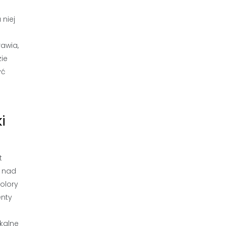
niej
awia,
zie
yć
i
t
ę nad
olory
enty
okalne