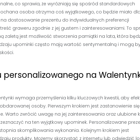
ginalne, co sprawia, że wyróżniają się spośród standardowych
ochana osoba otrzyma coś wyjątkowego, co będzie miało dla 
a na dostosowanie prezentu do indywidualnych preferencji
reść graweru zgodnie z jej gustem i zainteresowaniami. To spr
jną zaletą jest możliwość stworzenia pamiątki na lata, która będ
dzaju upominki często mają wartość sentymentalną i mogą b
skości.
u personalizowanego na Walentynk
ynki wymaga przemyślenia kilku kluczowych kwestii, aby efek
a obdarowanej osoby. Pierwszym krokiem jest zastanowienie si
. Warto zwrócić uwagę na jej zainteresowania oraz ulubione k
 przeznaczyć na ten wyjątkowy upominek. Personalizowane prez
stopnia skomplikowania wykonania. Kolejnym krokiem jest
dzaju produkty. Możemy skorzystać z internetu lub odwiedzić l