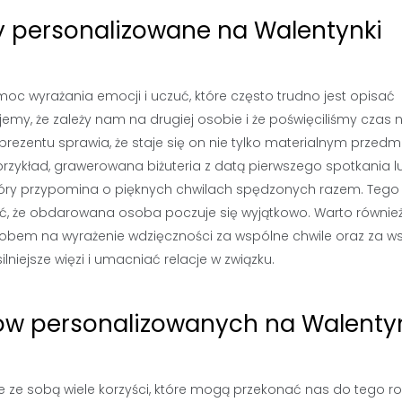
y personalizowane na Walentynki
oc wyrażania emocji i uczuć, które często trudno jest opisać
emy, że zależy nam na drugiej osobie i że poświęciliśmy czas 
 prezentu sprawia, że staje się on nie tylko materialnym przedm
rzykład, grawerowana biżuteria z datą pierwszego spotkania l
tóry przypomina o pięknych chwilach spędzonych razem. Tego
wić, że obdarowana osoba poczuje się wyjątkowo. Warto równie
bem na wyrażenie wdzięczności za wspólne chwile oraz za w
ejsze więzi i umacniać relacje w związku.
tów personalizowanych na Walenty
 ze sobą wiele korzyści, które mogą przekonać nas do tego r