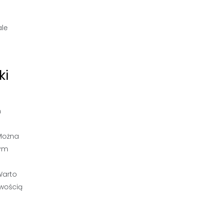
ale
ki
h
 Można
nym
Warto
iwością