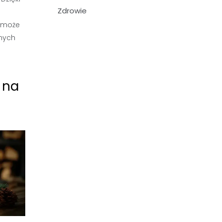
Zdrowie
l może
snych
 na