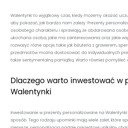
Walentynki to wyjątkowy czas, kiedy możemy okazać uczu
aby pokazać, jak bardzo nam zależy. Prezenty personaliz
osobistego charakteru i sprawiają, że obdarowana osoba 
ukochana osoba, jakie ma zainteresowania oraz jakie ws
rozważyć różne opcje, takie jak biżuteria z grawerem, sp
przedmiotów można dostosować do indywidualnych prefere
także sentymentalną pamiątką. Warto również pomyśleć o 
Dlaczego warto inwestować w 
Walentynki
Inwestowanie w prezenty personalizowane na Walentynki
sposób. Tego rodzaju upominki mają wiele zalet, które s
pierwsze, personalizacja nadaje prezentowi unikalny cha