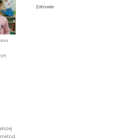
Zdrowie
ania
ych
ększej
h metod