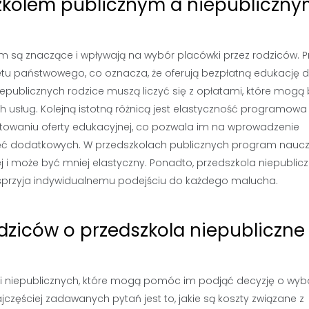
szkolem publicznym a niepubliczn
 są znaczące i wpływają na wybór placówki przez rodziców. P
etu państwowego, co oznacza, że oferują bezpłatną edukację d
iepublicznych rodzice muszą liczyć się z opłatami, które mogą
h usług. Kolejną istotną różnicą jest elastyczność programowa
łtowaniu oferty edukacyjnej, co pozwala im na wprowadzenie
ęć dodatkowych. W przedszkolach publicznych program nauc
ej i może być mniej elastyczny. Ponadto, przedszkola niepublic
o sprzyja indywidualnemu podejściu do każdego malucha.
odziców o przedszkola niepubliczne
li niepublicznych, które mogą pomóc im podjąć decyzję o wyb
częściej zadawanych pytań jest to, jakie są koszty związane z