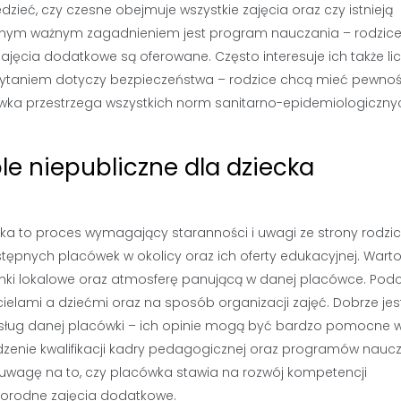
ieć, czy czesne obejmuje wszystkie zajęcia oraz czy istnieją
Innym ważnym zagadnieniem jest program nauczania – rodzice
ajęcia dodatkowe są oferowane. Często interesuje ich także li
m pytaniem dotyczy bezpieczeństwa – rodzice chcą mieć pewnoś
ówka przestrzega wszystkich norm sanitarno-epidemiologiczny
le niepubliczne dla dziecka
ka to proces wymagający staranności i uwagi ze strony rodzi
tępnych placówek w okolicy oraz ich oferty edukacyjnej. Wart
runki lokalowe oraz atmosferę panującą w danej placówce. Pod
ielami a dziećmi oraz na sposób organizacji zajęć. Dobrze jes
z usług danej placówki – ich opinie mogą być bardzo pomocne 
dzenie kwalifikacji kadry pedagogicznej oraz programów nauc
 uwagę na to, czy placówka stawia na rozwój kompetencji
żnorodne zajęcia dodatkowe.