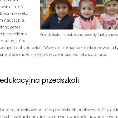
powinni mieć
dziećmi w wieku
m nauczania,
loną przez
a niepubliczne
Przedszkole niepubliczne zasady funkcjonow
rskich, które
dualnych potrzeb dzieci. Ważnym elementem funkcjonowania t
ne, które może się różnić w zależności od lokalizacji oraz
 edukacyjna przedszkoli
 bardziej zróżnicowana niż w placówkach publicznych. Dzięki wi
z tych instytucji decyduje się na wprowadzenie nowoczesnyc