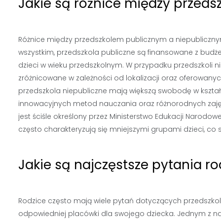
Jakie są różnice między przed
Różnice między przedszkolem publicznym a niepublicznym
wszystkim, przedszkola publiczne są finansowane z budż
dzieci w wieku przedszkolnym. W przypadku przedszkoli n
zróżnicowane w zależności od lokalizacji oraz oferowanyc
przedszkola niepubliczne mają większą swobodę w kszta
innowacyjnych metod nauczania oraz różnorodnych zaj
jest ściśle określony przez Ministerstwo Edukacji Narodow
często charakteryzują się mniejszymi grupami dzieci, c
Jakie są najczęstsze pytania r
Rodzice często mają wiele pytań dotyczących przedszko
odpowiedniej placówki dla swojego dziecka. Jednym z naj