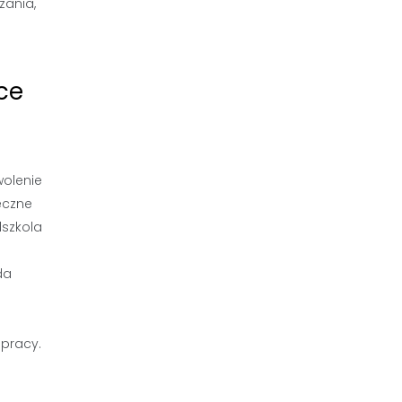
zania,
ce
wolenie
eczne
dszkola
da
pracy.