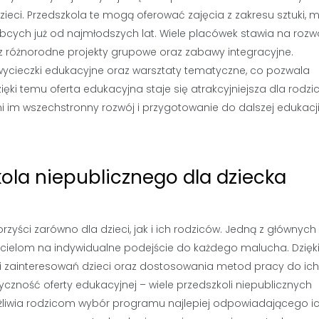
eci. Przedszkola te mogą oferować zajęcia z zakresu sztuki, m
bcych już od najmłodszych lat. Wiele placówek stawia na rozw
z różnorodne projekty grupowe oraz zabawy integracyjne.
wycieczki edukacyjne oraz warsztaty tematyczne, co pozwala
ki temu oferta edukacyjna staje się atrakcyjniejsza dla rodzi
i im wszechstronny rozwój i przygotowanie do dalszej edukacj
kola niepublicznego dla dziecka
zyści zarówno dla dzieci, jak i ich rodziców. Jedną z głównych 
zycielom na indywidualne podejście do każdego malucha. Dzięk
i zainteresowań dzieci oraz dostosowania metod pracy do ich
czność oferty edukacyjnej – wiele przedszkoli niepublicznych
liwia rodzicom wybór programu najlepiej odpowiadającego i