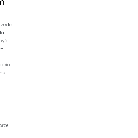
ym
rzede
la
 być
 –
zania
zne
orze