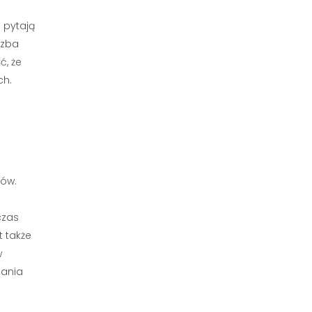
 pytają
czba
ć, że
ch.
ców.
o
czas
t także
w
zania