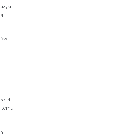
uzyki
ój
ców
i
zalet
i temu
ch