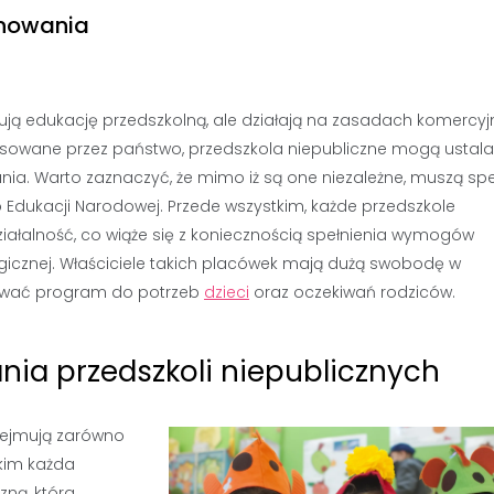
onowania
ferują edukację przedszkolną, ale działają na zasadach komercy
nansowane przez państwo, przedszkola niepubliczne mogą ustal
a. Warto zaznaczyć, że mimo iż są one niezależne, muszą spe
o Edukacji Narodowej. Przede wszystkim, każde przedszkole
iałalność, co wiąże się z koniecznością spełnienia wymogów
gicznej. Właściciele takich placówek mają dużą swobodę w
sować program do potrzeb
dzieci
oraz oczekiwań rodziców.
ania przedszkoli niepublicznych
bejmują zarówno
tkim każda
ną, która