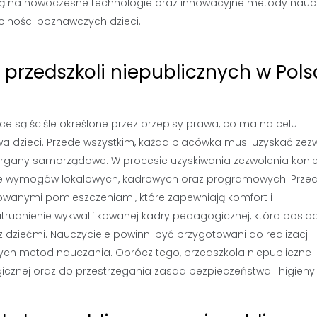
ją na nowoczesne technologie oraz innowacyjne metody nauc
olności poznawczych dzieci.
przedszkoli niepublicznych w Pols
e są ściśle określone przez przepisy prawa, co ma na celu
wa dzieci. Przede wszystkim, każda placówka musi uzyskać zez
 organy samorządowe. W procesie uzyskiwania zezwolenia koni
enie wymogów lokalowych, kadrowych oraz programowych. Prze
anymi pomieszczeniami, które zapewniają komfort i
trudnienie wykwalifikowanej kadry pedagogicznej, która posia
dziećmi. Nauczyciele powinni być przygotowani do realizacji
h metod nauczania. Oprócz tego, przedszkola niepubliczne
nej oraz do przestrzegania zasad bezpieczeństwa i higieny 