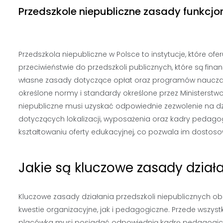
Przedszkole niepubliczne zasady funkcj
Przedszkola niepubliczne w Polsce to instytucje, które o
przeciwieństwie do przedszkoli publicznych, które są fi
własne zasady dotyczące opłat oraz programów nauczani
określone normy i standardy określone przez Ministerstw
niepubliczne musi uzyskać odpowiednie zezwolenie na dz
dotyczących lokalizacji, wyposażenia oraz kadry pedago
kształtowaniu oferty edukacyjnej, co pozwala im dosto
Jakie są kluczowe zasady dział
Kluczowe zasady działania przedszkoli niepublicznych o
kwestie organizacyjne, jak i pedagogiczne. Przede wszys
placówka musi posiadać odpowiednią kadrę pedagogicz