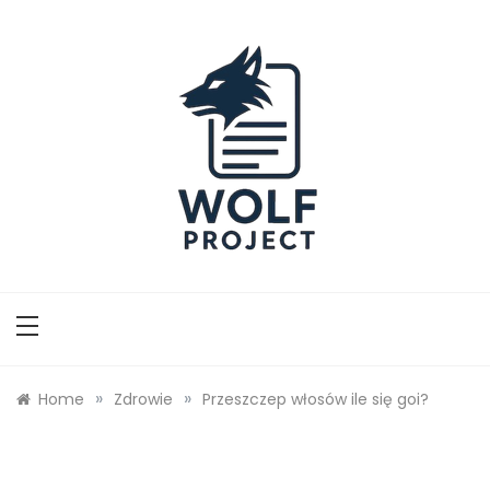
Skip
to
content
Wolf Project
»
»
Home
Zdrowie
Przeszczep włosów ile się goi?