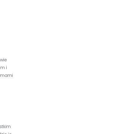
wie
em i
lemami
stkim