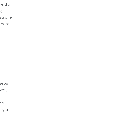
ne dla
tę
 są one
 może
rzebę
tii,
 na
ocy u