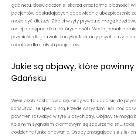
gabinetu, doświadczenie lekarza oraz forma płatności. W
pacjentów posiadających odpowiednie ubezpieczenie zd
może być dłuższy. Z kolei wizyty prywatne mogą kosztować 
mniej dostępne dla niektórych osób. Warto jednak pamięt
przynieść długotrwałe korzyści. Niektórzy psychiatrzy ofer
rabatów dla stałych pacjentów.
Jakie są objawy, które powinny 
Gdańsku
Wiele osób zastanawia się, kiedy warto udać się do psyc
konsultacji ze specjalistą. Przede wszystkim, jeśli ktoś d
powinien rozważyć wizytę u psychiatry. Objawy te mogą b
Kolejnym sygnałem alarmowym są zaburzenia snu, takie
codzienne funkcjonowanie. Osoby zmagające się z lękie