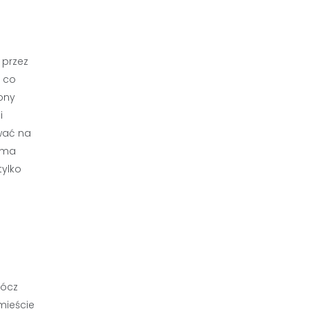
 przez
, co
ony
i
wać na
a ma
tylko
rócz
mieście