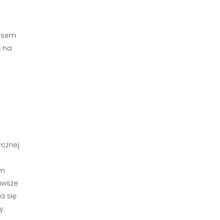
resem
ą na
cznej.
em
awsze
a się
y.