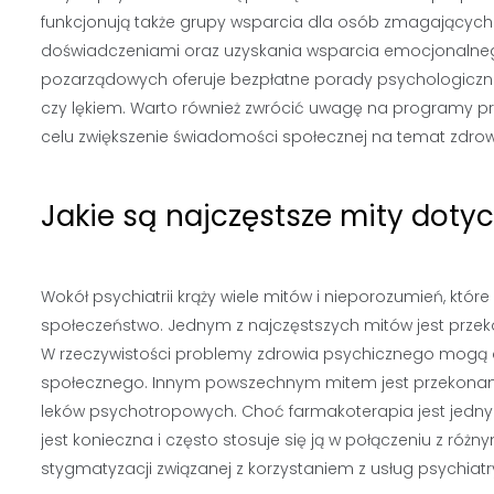
funkcjonują także grupy wsparcia dla osób zmagających 
doświadczeniami oraz uzyskania wsparcia emocjonalnego
pozarządowych oferuje bezpłatne porady psychologiczn
czy lękiem. Warto również zwrócić uwagę na programy pro
celu zwiększenie świadomości społecznej na temat zdro
Jakie są najczęstsze mity doty
Wokół psychiatrii krąży wiele mitów i nieporozumień, kt
społeczeństwo. Jednym z najczęstszych mitów jest przeko
W rzeczywistości problemy zdrowia psychicznego mogą d
społecznego. Innym powszechnym mitem jest przekonanie
leków psychotropowych. Choć farmakoterapia jest jednym
jest konieczna i często stosuje się ją w połączeniu z róż
stygmatyzacji związanej z korzystaniem z usług psychi