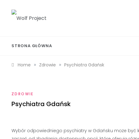
Skip
to
content
Wolf Project
STRONA GŁÓWNA
»
»
Home
Zdrowie
Psychiatra Gdańsk
ZDROWIE
Psychiatra Gdańsk
Wybór odpowiedniego psychiatry w Gdańsku może być k
zacząć od zbadania dostępnych opcji, które oferują różn