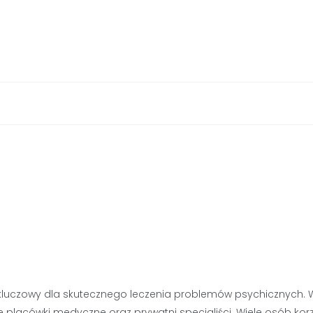
luczowy dla skutecznego leczenia problemów psychicznych. 
e placówki medyczne oraz prywatni specjaliści. Wiele osób korz