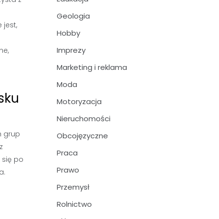
Geologia
 jest,
Hobby
Imprezy
ne,
Marketing i reklama
Moda
sku
Motoryzacja
Nieruchomości
h grup
Obcojęzyczne
z
Praca
 się po
Prawo
a.
Przemysł
Rolnictwo