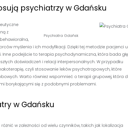
osują psychiatrzy w Gdańsku
peutyczne
ną z
Psychiatra Gdańsk
-behawioralna,
ców myślenia i ich modyfikacji. Dzięki tej metodzie pacjenci u
i. Inne podejście to terapia psychodynamiczna, która bada gł
złych doświadczeń i relacji interpersonalnych. W przypadku
koterapię, czyli stosowanie leków psychotropowych, które
robowych. Warto również wspomnieć o terapii grupowej, która d
ami borykającymi się z podobnymi problemami.
iatry w Gdańsku
żnić w zależności od wielu czynników, takich jak lokalizacja