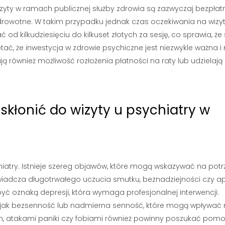
izyty w ramach publicznej służby zdrowia są zazwyczaj bezpłat
rowotne. W takim przypadku jednak czas oczekiwania na wizy
od kilkudziesięciu do kilkuset złotych za sesję, co sprawia, że
ać, że inwestycja w zdrowie psychiczne jest niezwykle ważna i
ują również możliwość rozłożenia płatności na raty lub udzielają
skłonić do wizyty u psychiatry w
hiatry. Istnieje szereg objawów, które mogą wskazywać na pot
oświadcza długotrwałego uczucia smutku, beznadziejności czy apa
yć oznaką depresji, która wymaga profesjonalnej interwencji.
 jak bezsenność lub nadmierna senność, które mogą wpływać
m, atakami paniki czy fobiami również powinny poszukać pom