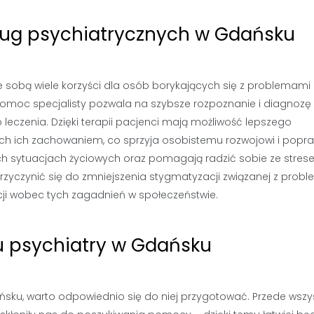
usług psychiatrycznych w Gdańsku
e sobą wiele korzyści dla osób borykających się z problemami
pomoc specjalisty pozwala na szybsze rozpoznanie i diagnozę
leczenia. Dzięki terapii pacjenci mają możliwość lepszego
h ich zachowaniem, co sprzyja osobistemu rozwojowi i popra
nych sytuacjach życiowych oraz pomagają radzić sobie ze stres
rzyczynić się do zmniejszenia stygmatyzacji związanej z prob
ji wobec tych zagadnień w społeczeństwie.
 u psychiatry w Gdańsku
sku, warto odpowiednio się do niej przygotować. Przede wszy