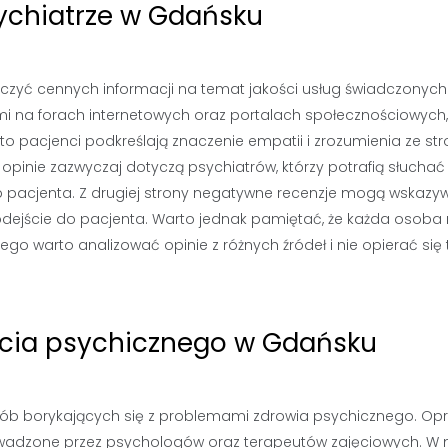
sychiatrze w Gdańsku
zyć cennych informacji na temat jakości usług świadczonych
ami na forach internetowych oraz portalach społecznościowych
pacjenci podkreślają znaczenie empatii i zrozumienia ze str
opinie zazwyczaj dotyczą psychiatrów, którzy potrafią słuchać 
 pacjenta. Z drugiej strony negatywne recenzje mogą wskazy
odejście do pacjenta. Warto jednak pamiętać, że każda osob
ego warto analizować opinie z różnych źródeł i nie opierać się 
rcia psychicznego w Gdańsku
sób borykających się z problemami zdrowia psychicznego. Op
owadzone przez psychologów oraz terapeutów zajęciowych. W 