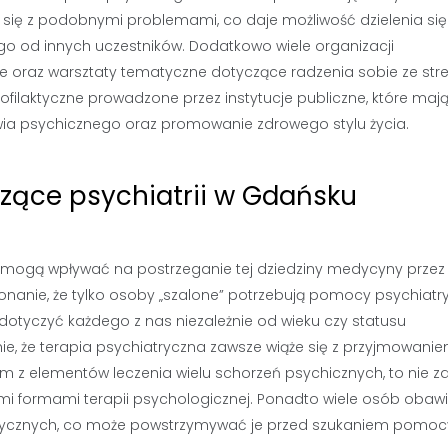
się z podobnymi problemami, co daje możliwość dzielenia się
 od innych uczestników. Dodatkowo wiele organizacji
e oraz warsztaty tematyczne dotyczące radzenia sobie ze st
filaktyczne prowadzone przez instytucje publiczne, które maj
wia psychicznego oraz promowanie zdrowego stylu życia.
czące psychiatrii w Gdańsku
óre mogą wpływać na postrzeganie tej dziedziny medycyny przez
nanie, że tylko osoby „szalone” potrzebują pomocy psychiatry
otyczyć każdego z nas niezależnie od wieku czy statusu
, że terapia psychiatryczna zawsze wiąże się z przyjmowani
 z elementów leczenia wielu schorzeń psychicznych, to nie z
nymi formami terapii psychologicznej. Ponadto wiele osób obawi
atrycznych, co może powstrzymywać je przed szukaniem pomoc