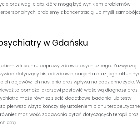
ycie oraz wagi ciała, które mogą być wynikiem problemów
nterpersonalnych, problemy z koncentracją lub myśli samobójcz
 psychiatry w Gdańsku
krokiem w kierunku poprawy zdrowia psychicznego. Zazwyczaj
ywiad dotyczący historii zdrowia pacjenta oraz jego aktualny
ich objawów, ich nasilenia oraz wpływu na codzienne życie. 
nieważ to pomoże lekarzowi postawić właściwą diagnozę oraz
ychiatra może również zlecić dodatkowe badania lub testy
sto pierwsza wizyta kończy się ustaleniem planu terapeutyczn
również możliwość zadawania pytań dotyczących terapii oraz 
chiatrą.