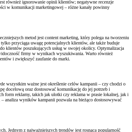
jest również ignorowanie opinii klientów; negatywne recenzje
ności w komunikacji marketingowej – różne kanały powinny
czniejszych metod jest content marketing, który polega na tworzeniu
ylko przyciąga uwagę potencjalnych klientów, ale także buduje
ć do klientów poszukujących usług w swojej okolicy. Optymalizacja
ć widoczność firmy w wynikach wyszukiwania. Warto również
entów i zwiększyć zaufanie do marki.
de wszystkim ważne jest określenie celów kampanii – czy chodzi o
pę docelową oraz dostosować komunikację do jej potrzeb i
rm reklamy, takich jak ulotki czy reklama w prasie lokalnej, jak i
ań – analiza wyników kampanii pozwala na bieżąco dostosowywać
ch. Jednym z najważniejszych trendów jest rosnąca popularność