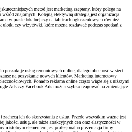
kuteczniejszych metod jest marketing szeptany, który polega na
 wśród znajomych. Kolejną efektywną strategią jest organizacja
ma w prasie lokalnej czy na tablicach ogłoszeniowych również
k ulotki czy wizytówki, które można rozdawać podczas spotkań z
sób poszukuje usług remontowych online, dlatego obecność w sieci
szansę na pozyskanie nowych klientów. Marketing internetowy
ołecznościowych. Ponadto reklama online często wiąże się z niższymi
k Google Ads czy Facebook Ads można szybko reagować na zmieniające
 zachęcą ich do skorzystania z usług. Przede wszystkim ważne jest
ej jakości usług, ale także atrakcyjnych cen oraz elastyczności w
jnym istotnym elementem jest profesjonalna prezentacja firmy –