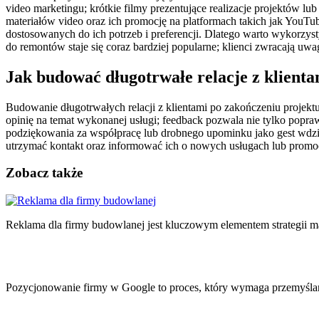
video marketingu; krótkie filmy prezentujące realizacje projektów 
materiałów video oraz ich promocję na platformach takich jak YouTub
dostosowanych do ich potrzeb i preferencji. Dlatego warto wykorzy
do remontów staje się coraz bardziej popularne; klienci zwracają uw
Jak budować długotrwałe relacje z klient
Budowanie długotrwałych relacji z klientami po zakończeniu projektu
opinię na temat wykonanej usługi; feedback pozwala nie tylko poprawi
podziękowania za współpracę lub drobnego upominku jako gest wdzię
utrzymać kontakt oraz informować ich o nowych usługach lub promo
Zobacz także
Nawigacja
wpisu
Reklama dla firmy budowlanej jest kluczowym elementem strategii 
Pozycjonowanie firmy w Google to proces, który wymaga przemyślan