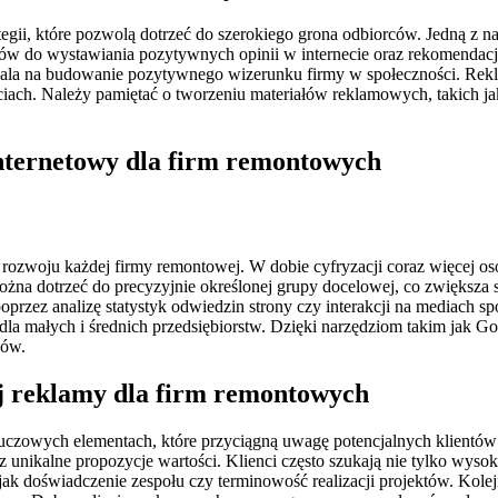
i, które pozwolą dotrzeć do szerokiego grona odbiorców. Jedną z najs
ów do wystawiania pozytywnych opinii w internecie oraz rekomendacji
ala na budowanie pozytywnego wizerunku firmy w społeczności. Rekla
ciach. Należy pamiętać o tworzeniu materiałów reklamowych, takich ja
nternetowy dla firm remontowych
 rozwoju każdej firmy remontowej. W dobie cyfryzacji coraz więcej o
na dotrzeć do precyzyjnie określonej grupy docelowej, co zwiększa 
rzez analizę statystyk odwiedzin strony czy interakcji na mediach sp
ną dla małych i średnich przedsiębiorstw. Dzięki narzędziom takim ja
dów.
ej reklamy dla firm remontowych
uczowych elementach, które przyciągną uwagę potencjalnych klientów i
ez unikalne propozycje wartości. Klienci często szukają nie tylko wysoki
e jak doświadczenie zespołu czy terminowość realizacji projektów. Kole