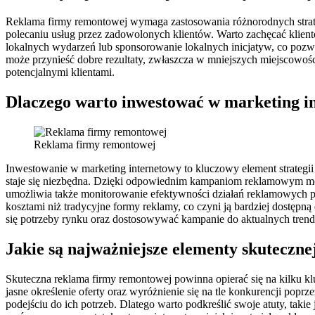
Reklama firmy remontowej wymaga zastosowania różnorodnych strategi
polecaniu usług przez zadowolonych klientów. Warto zachęcać klient
lokalnych wydarzeń lub sponsorowanie lokalnych inicjatyw, co pozw
może przynieść dobre rezultaty, zwłaszcza w mniejszych miejscowoś
potencjalnymi klientami.
Dlaczego warto inwestować w marketing i
Reklama firmy remontowej
Inwestowanie w marketing internetowy to kluczowy element strategii
staje się niezbędna. Dzięki odpowiednim kampaniom reklamowym moż
umożliwia także monitorowanie efektywności działań reklamowych pop
kosztami niż tradycyjne formy reklamy, co czyni ją bardziej dostęp
się potrzeby rynku oraz dostosowywać kampanie do aktualnych tren
Jakie są najważniejsze elementy skuteczn
Skuteczna reklama firmy remontowej powinna opierać się na kilku kl
jasne określenie oferty oraz wyróżnienie się na tle konkurencji poprz
podejściu do ich potrzeb. Dlatego warto podkreślić swoje atuty, taki