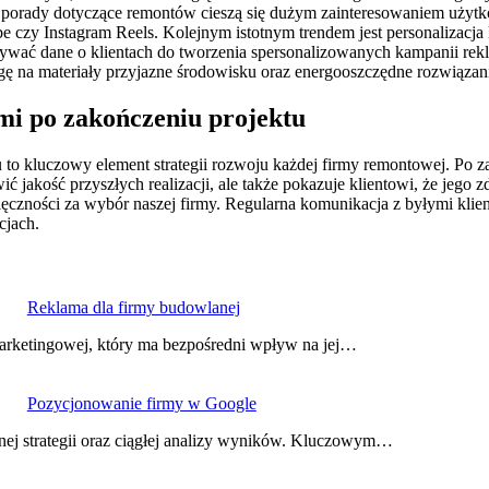
lub porady dotyczące remontów cieszą się dużym zainteresowaniem uży
e czy Instagram Reels. Kolejnym istotnym trendem jest personalizacja 
stywać dane o klientach do tworzenia spersonalizowanych kampanii re
agę na materiały przyjazne środowisku oraz energooszczędne rozwiązan
ami po zakończeniu projektu
 to kluczowy element strategii rozwoju każdej firmy remontowej. Po za
ć jakość przyszłych realizacji, ale także pokazuje klientowi, że jego
czności za wybór naszej firmy. Regularna komunikacja z byłymi klie
cjach.
Reklama dla firmy budowlanej
marketingowej, który ma bezpośredni wpływ na jej…
Pozycjonowanie firmy w Google
ej strategii oraz ciągłej analizy wyników. Kluczowym…