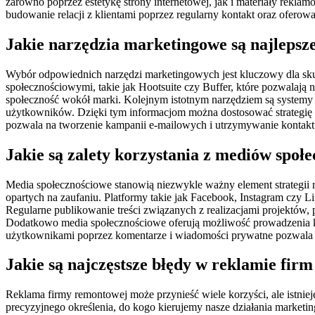
zarówno poprzez estetykę strony internetowej, jak i materiały rekl
budowanie relacji z klientami poprzez regularny kontakt oraz oferow
Jakie narzędzia marketingowe są najlepsz
Wybór odpowiednich narzędzi marketingowych jest kluczowy dla sku
społecznościowymi, takie jak Hootsuite czy Buffer, które pozwalają
społeczność wokół marki. Kolejnym istotnym narzędziem są systemy do
użytkowników. Dzięki tym informacjom można dostosować strategię 
pozwala na tworzenie kampanii e-mailowych i utrzymywanie kontaktu
Jakie są zalety korzystania z mediów spo
Media społecznościowe stanowią niezwykle ważny element strategii 
opartych na zaufaniu. Platformy takie jak Facebook, Instagram czy 
Regularne publikowanie treści związanych z realizacjami projektów
Dodatkowo media społecznościowe oferują możliwość prowadzenia k
użytkownikami poprzez komentarze i wiadomości prywatne pozwala na
Jakie są najczęstsze błędy w reklamie fi
Reklama firmy remontowej może przynieść wiele korzyści, ale istniej
precyzyjnego określenia, do kogo kierujemy nasze działania market