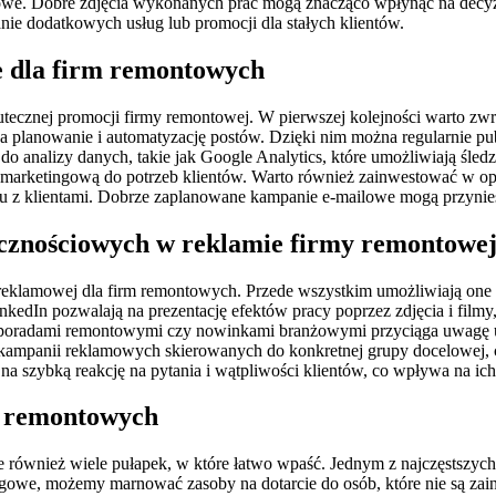
amowe. Dobre zdjęcia wykonanych prac mogą znacząco wpłynąć na decyzj
anie dodatkowych usług lub promocji dla stałych klientów.
e dla firm remontowych
tecznej promocji firmy remontowej. W pierwszej kolejności warto zw
 na planowanie i automatyzację postów. Dzięki nim można regularnie p
 analizy danych, takie jak Google Analytics, które umożliwiają śledz
marketingową do potrzeb klientów. Warto również zainwestować w opr
 z klientami. Dobrze zaplanowane kampanie e-mailowe mogą przynieść 
łecznościowych w reklamie firmy remontowe
reklamowej dla firm remontowych. Przede wszystkim umożliwiają one be
LinkedIn pozwalają na prezentację efektów pracy poprzez zdjęcia i fil
, poradami remontowymi czy nowinkami branżowymi przyciąga uwagę uż
ampanii reklamowych skierowanych do konkretnej grupy docelowej, co
 szybką reakcję na pytania i wątpliwości klientów, co wpływa na ich
rm remontowych
e również wiele pułapek, w które łatwo wpaść. Jednym z najczęstszych
ingowe, możemy marnować zasoby na dotarcie do osób, które nie są za