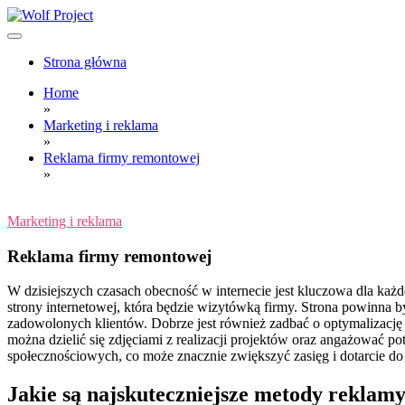
Skip
to
content
Wolf Project
Strona główna
Home
»
Marketing i reklama
»
Reklama firmy remontowej
»
Marketing i reklama
Reklama firmy remontowej
W dzisiejszych czasach obecność w internecie jest kluczowa dla każ
strony internetowej, która będzie wizytówką firmy. Strona powinna by
zadowolonych klientów. Dobrze jest również zadbać o optymalizacj
można dzielić się zdjęciami z realizacji projektów oraz angażować p
społecznościowych, co może znacznie zwiększyć zasięg i dotarcie d
Jakie są najskuteczniejsze metody reklam