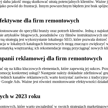
jej słaba jakość mogą skutkować utratą potencjalnych klientów. Ważne 
e jako powód do frustracji. Innym powszechnym błędem jest brak spój
 efektywne dla firm remontowych
tosowane do specyfiki branży oraz potrzeb klientów. Jedną z najskute
e artykułów blogowych, poradników czy filmów instruktażowych nie t
wną strategią jest wykorzystanie lokalnego SEO, które pozwala dotrze
estracja w lokalnych katalogach biznesowych mogą znacząco zwiększy
 tematyką wnętrzarską; ich rekomendacje mogą przyciągnąć nowych kli
ampanii reklamowej dla firm remontowych
 się na kilku kluczowych elementach, które zapewnią jej sukces. Prze
mocję konkretnej usługi? Następnie należy dokładnie zdefiniować gru
nich kanałów reklamowych; warto korzystać zarówno z tradycyjnych fo
zy Google Ads. Ważne jest również monitorowanie efektywności dział
wych w 2023 roku
montowych, które warto uwzględnić w swoich strategiach marketingowy