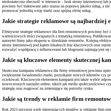
niedostateczna obecność w internecie – brak strony internetowej lub 
powinny być traktowane jako szansa na poprawę jakości usług, a ni
promować jednolitą wizję marki oraz spójną ofertę usług.
Jakie strategie reklamowe są najbardziej
Efektywne strategie reklamowe dla firm remontowych powinny być dos
wartościowych treści związanych z tematyką remontową. Publikowani
autorytet firmy jako eksperta w dziedzinie remontów. Kolejną efekty
strony internetowej pod kątem lokalnych fraz kluczowych oraz rej
rozważyć współpracę z influencerami lub blogerami zajmującymi się
Jakie są kluczowe elementy skutecznej k
Skuteczna kampania reklamowa dla firmy remontowej powinna opierać
zwiększenie świadomości marki, pozyskanie nowych klientów czy pro
oczekiwań. Kluczowym elementem kampanii jest także wybór odpowied
nowoczesnych narzędzi online, takich jak media społecznościowe c
strategię oraz reagować na zmieniające się potrzeby rynku.
Jakie są trendy w reklamie firm remonto
Rok 2023 przynosi wiele interesujących trendów w reklamie firm re