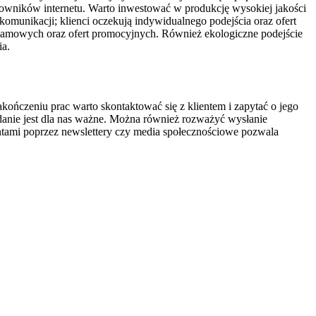
tkowników internetu. Warto inwestować w produkcję wysokiej jakości
komunikacji; klienci oczekują indywidualnego podejścia oraz ofert
klamowych oraz ofert promocyjnych. Również ekologiczne podejście
ia.
kończeniu prac warto skontaktować się z klientem i zapytać o jego
 zdanie jest dla nas ważne. Można również rozważyć wysłanie
ntami poprzez newslettery czy media społecznościowe pozwala