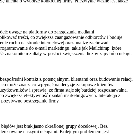
ę klienta o wyborze konkretnej firmy. Niezwykle ważne jest także
rócić uwagę na platformy do zarządzania mediami
ublikować treści, co zwiększa zaangażowanie odbiorców i buduje
enie ruchu na stronie internetowej oraz analizę zachowań
ogramowanie do e-mail marketingu, takie jak Mailchimp, które
znakomite rezultaty w postaci zwiększenia liczby zapytań o usługi.
j
zpośredni kontakt z potencjalnymi klientami oraz budowanie relacji
my, co może znacząco wpłynąć na decyzje zakupowe klientów.
ytkowników i sprawia, że firma staje się bardziej rozpoznawalna.
 zwiększa efektywność działań marketingowych. Interakcja z
 pozytywne postrzeganie firmy.
 błędów jest brak jasno określonej grupy docelowej. Bez
interesowane naszymi usługami. Kolejnym problemem jest