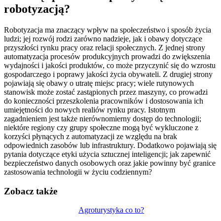
robotyzacją?
Robotyzacja ma znaczący wpływ na społeczeństwo i sposób życia
ludzi; jej rozwój rodzi zarówno nadzieje, jak i obawy dotyczące
przyszłości rynku pracy oraz relacji społecznych. Z jednej strony
automatyzacja procesów produkcyjnych prowadzi do zwiększenia
wydajności i jakości produktów, co może przyczynić się do wzrostu
gospodarczego i poprawy jakości życia obywateli. Z drugiej strony
pojawiają się obawy o utratę miejsc pracy; wiele rutynowych
stanowisk może zostać zastąpionych przez maszyny, co prowadzi
do konieczności przeszkolenia pracowników i dostosowania ich
umiejętności do nowych realiów rynku pracy. Istotnym
zagadnieniem jest także nierównomierny dostęp do technologii;
niektóre regiony czy grupy społeczne mogą być wykluczone z
korzyści płynących z automatyzacji ze względu na brak
odpowiednich zasobów lub infrastruktury. Dodatkowo pojawiają się
pytania dotyczące etyki użycia sztucznej inteligencji; jak zapewnić
bezpieczeństwo danych osobowych oraz jakie powinny być granice
zastosowania technologii w życiu codziennym?
Zobacz także
Nawigacja
Agroturystyka co to?