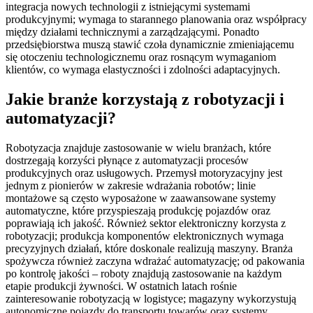
integracja nowych technologii z istniejącymi systemami
produkcyjnymi; wymaga to starannego planowania oraz współpracy
między działami technicznymi a zarządzającymi. Ponadto
przedsiębiorstwa muszą stawić czoła dynamicznie zmieniającemu
się otoczeniu technologicznemu oraz rosnącym wymaganiom
klientów, co wymaga elastyczności i zdolności adaptacyjnych.
Jakie branże korzystają z robotyzacji i
automatyzacji?
Robotyzacja znajduje zastosowanie w wielu branżach, które
dostrzegają korzyści płynące z automatyzacji procesów
produkcyjnych oraz usługowych. Przemysł motoryzacyjny jest
jednym z pionierów w zakresie wdrażania robotów; linie
montażowe są często wyposażone w zaawansowane systemy
automatyczne, które przyspieszają produkcję pojazdów oraz
poprawiają ich jakość. Również sektor elektroniczny korzysta z
robotyzacji; produkcja komponentów elektronicznych wymaga
precyzyjnych działań, które doskonale realizują maszyny. Branża
spożywcza również zaczyna wdrażać automatyzację; od pakowania
po kontrolę jakości – roboty znajdują zastosowanie na każdym
etapie produkcji żywności. W ostatnich latach rośnie
zainteresowanie robotyzacją w logistyce; magazyny wykorzystują
autonomiczne pojazdy do transportu towarów oraz systemy