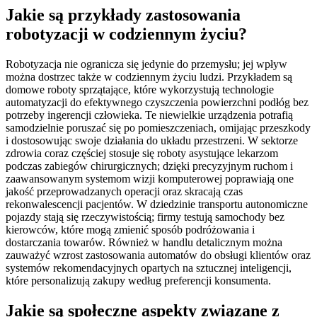
Jakie są przykłady zastosowania
robotyzacji w codziennym życiu?
Robotyzacja nie ogranicza się jedynie do przemysłu; jej wpływ
można dostrzec także w codziennym życiu ludzi. Przykładem są
domowe roboty sprzątające, które wykorzystują technologie
automatyzacji do efektywnego czyszczenia powierzchni podłóg bez
potrzeby ingerencji człowieka. Te niewielkie urządzenia potrafią
samodzielnie poruszać się po pomieszczeniach, omijając przeszkody
i dostosowując swoje działania do układu przestrzeni. W sektorze
zdrowia coraz częściej stosuje się roboty asystujące lekarzom
podczas zabiegów chirurgicznych; dzięki precyzyjnym ruchom i
zaawansowanym systemom wizji komputerowej poprawiają one
jakość przeprowadzanych operacji oraz skracają czas
rekonwalescencji pacjentów. W dziedzinie transportu autonomiczne
pojazdy stają się rzeczywistością; firmy testują samochody bez
kierowców, które mogą zmienić sposób podróżowania i
dostarczania towarów. Również w handlu detalicznym można
zauważyć wzrost zastosowania automatów do obsługi klientów oraz
systemów rekomendacyjnych opartych na sztucznej inteligencji,
które personalizują zakupy według preferencji konsumenta.
Jakie są społeczne aspekty związane z