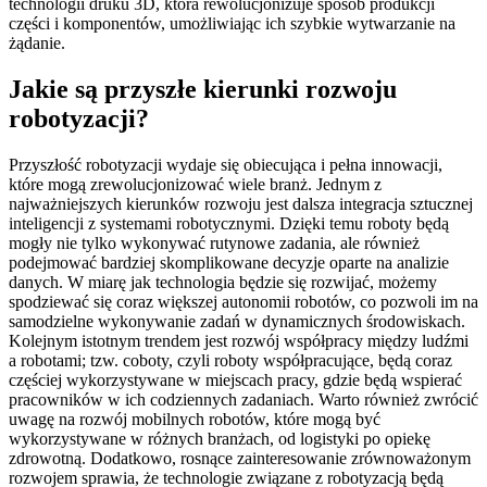
technologii druku 3D, która rewolucjonizuje sposób produkcji
części i komponentów, umożliwiając ich szybkie wytwarzanie na
żądanie.
Jakie są przyszłe kierunki rozwoju
robotyzacji?
Przyszłość robotyzacji wydaje się obiecująca i pełna innowacji,
które mogą zrewolucjonizować wiele branż. Jednym z
najważniejszych kierunków rozwoju jest dalsza integracja sztucznej
inteligencji z systemami robotycznymi. Dzięki temu roboty będą
mogły nie tylko wykonywać rutynowe zadania, ale również
podejmować bardziej skomplikowane decyzje oparte na analizie
danych. W miarę jak technologia będzie się rozwijać, możemy
spodziewać się coraz większej autonomii robotów, co pozwoli im na
samodzielne wykonywanie zadań w dynamicznych środowiskach.
Kolejnym istotnym trendem jest rozwój współpracy między ludźmi
a robotami; tzw. coboty, czyli roboty współpracujące, będą coraz
częściej wykorzystywane w miejscach pracy, gdzie będą wspierać
pracowników w ich codziennych zadaniach. Warto również zwrócić
uwagę na rozwój mobilnych robotów, które mogą być
wykorzystywane w różnych branżach, od logistyki po opiekę
zdrowotną. Dodatkowo, rosnące zainteresowanie zrównoważonym
rozwojem sprawia, że technologie związane z robotyzacją będą