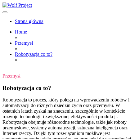
Skip
to
content
Wolf Project
Strona główna
Home
»
Przemysł
»
Robotyzacja co to?
»
Przemysł
Robotyzacja co to?
Robotyzacja to proces, który polega na wprowadzeniu robotów i
automatyzacji do różnych dziedzin życia oraz przemysłu. W
ostatnich latach zyskał na znaczeniu, szczególnie w kontekście
rozwoju technologii i zwiększonej efektywności produkcji.
Robotyzacja obejmuje różnorodne technologie, takie jak roboty
przemysłowe, systemy automatyzacji, sztuczna inteligencja oraz
Internet rzeczy. Dzięki tym rozwiązaniom możliwe jest
zautomatyzowanie wielu procesów, co prowadzi do oszczędności