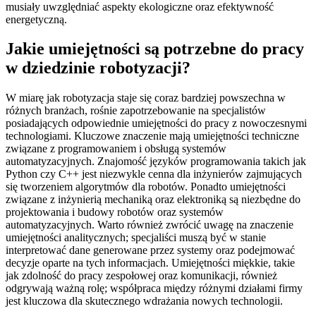
musiały uwzględniać aspekty ekologiczne oraz efektywność
energetyczną.
Jakie umiejętności są potrzebne do pracy
w dziedzinie robotyzacji?
W miarę jak robotyzacja staje się coraz bardziej powszechna w
różnych branżach, rośnie zapotrzebowanie na specjalistów
posiadających odpowiednie umiejętności do pracy z nowoczesnymi
technologiami. Kluczowe znaczenie mają umiejętności techniczne
związane z programowaniem i obsługą systemów
automatyzacyjnych. Znajomość języków programowania takich jak
Python czy C++ jest niezwykle cenna dla inżynierów zajmujących
się tworzeniem algorytmów dla robotów. Ponadto umiejętności
związane z inżynierią mechaniką oraz elektroniką są niezbędne do
projektowania i budowy robotów oraz systemów
automatyzacyjnych. Warto również zwrócić uwagę na znaczenie
umiejętności analitycznych; specjaliści muszą być w stanie
interpretować dane generowane przez systemy oraz podejmować
decyzje oparte na tych informacjach. Umiejętności miękkie, takie
jak zdolność do pracy zespołowej oraz komunikacji, również
odgrywają ważną rolę; współpraca między różnymi działami firmy
jest kluczowa dla skutecznego wdrażania nowych technologii.