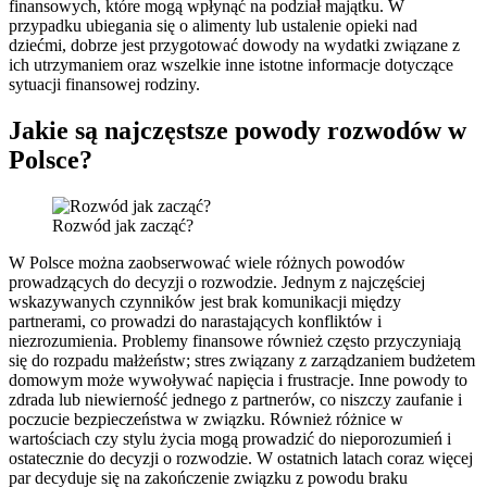
finansowych, które mogą wpłynąć na podział majątku. W
przypadku ubiegania się o alimenty lub ustalenie opieki nad
dziećmi, dobrze jest przygotować dowody na wydatki związane z
ich utrzymaniem oraz wszelkie inne istotne informacje dotyczące
sytuacji finansowej rodziny.
Jakie są najczęstsze powody rozwodów w
Polsce?
Rozwód jak zacząć?
W Polsce można zaobserwować wiele różnych powodów
prowadzących do decyzji o rozwodzie. Jednym z najczęściej
wskazywanych czynników jest brak komunikacji między
partnerami, co prowadzi do narastających konfliktów i
niezrozumienia. Problemy finansowe również często przyczyniają
się do rozpadu małżeństw; stres związany z zarządzaniem budżetem
domowym może wywoływać napięcia i frustracje. Inne powody to
zdrada lub niewierność jednego z partnerów, co niszczy zaufanie i
poczucie bezpieczeństwa w związku. Również różnice w
wartościach czy stylu życia mogą prowadzić do nieporozumień i
ostatecznie do decyzji o rozwodzie. W ostatnich latach coraz więcej
par decyduje się na zakończenie związku z powodu braku