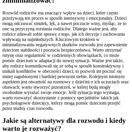
zminimalizować?
Rozwód rodziców ma znaczący wpływ na dzieci, które często
przeżywają ten proces w sposób intensywny i emocjonalny. Dzieci
mogą odczuwać smutek, lęk, a nawet poczucie winy, myśląc, że to
one są przyczyną rozstania rodziców. Dlatego ważne jest, aby
rodzice zdawali sobie sprawę z tego, jak ich decyzje i zachowania
wpływają na najmłodszych. Kluczowym krokiem w
minimalizowaniu negatywnych skutków rozwodu jest zapewnienie
dzieciom stabilności i poczucia bezpieczeństwa. Warto utrzymać
rutynę oraz regularność w codziennych obowiązkach, co może
pomóc dzieciom w adaptacji do nowej sytuacji. Ważne jest także,
aby rodzice komunikowali się ze sobą w sposób konstruktywny i
unikali konfliktów w obecności dzieci; to pozwoli im poczuć się
mniej zagubionymi i bardziej pewnymi siebie. Kolejnym istotnym
aspektem jest otwartość na rozmowy z dziećmi o ich uczuciach oraz
obawach; warto stworzyć przestrzeń, w której będą mogły
swobodnie wyrażać swoje emocje. Jeśli sytuacja tego wymaga,
warto rozważyć skorzystanie z pomocy specjalistów takich jak
psychologowie dziecięcy, którzy mogą pomóc dzieciom przejść
przez trudny czas rozwodu.
Jakie są alternatywy dla rozwodu i kiedy
warto je rozważyć?