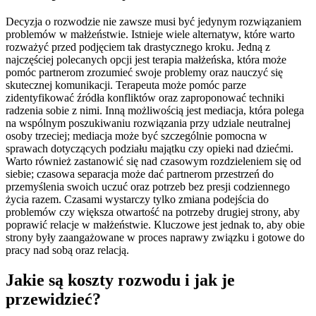
Decyzja o rozwodzie nie zawsze musi być jedynym rozwiązaniem
problemów w małżeństwie. Istnieje wiele alternatyw, które warto
rozważyć przed podjęciem tak drastycznego kroku. Jedną z
najczęściej polecanych opcji jest terapia małżeńska, która może
pomóc partnerom zrozumieć swoje problemy oraz nauczyć się
skutecznej komunikacji. Terapeuta może pomóc parze
zidentyfikować źródła konfliktów oraz zaproponować techniki
radzenia sobie z nimi. Inną możliwością jest mediacja, która polega
na wspólnym poszukiwaniu rozwiązania przy udziale neutralnej
osoby trzeciej; mediacja może być szczególnie pomocna w
sprawach dotyczących podziału majątku czy opieki nad dziećmi.
Warto również zastanowić się nad czasowym rozdzieleniem się od
siebie; czasowa separacja może dać partnerom przestrzeń do
przemyślenia swoich uczuć oraz potrzeb bez presji codziennego
życia razem. Czasami wystarczy tylko zmiana podejścia do
problemów czy większa otwartość na potrzeby drugiej strony, aby
poprawić relacje w małżeństwie. Kluczowe jest jednak to, aby obie
strony były zaangażowane w proces naprawy związku i gotowe do
pracy nad sobą oraz relacją.
Jakie są koszty rozwodu i jak je
przewidzieć?