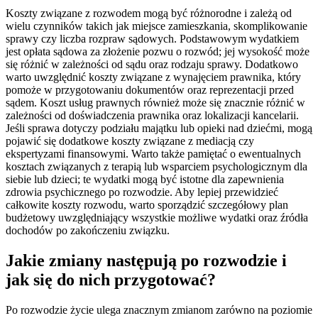
Koszty związane z rozwodem mogą być różnorodne i zależą od
wielu czynników takich jak miejsce zamieszkania, skomplikowanie
sprawy czy liczba rozpraw sądowych. Podstawowym wydatkiem
jest opłata sądowa za złożenie pozwu o rozwód; jej wysokość może
się różnić w zależności od sądu oraz rodzaju sprawy. Dodatkowo
warto uwzględnić koszty związane z wynajęciem prawnika, który
pomoże w przygotowaniu dokumentów oraz reprezentacji przed
sądem. Koszt usług prawnych również może się znacznie różnić w
zależności od doświadczenia prawnika oraz lokalizacji kancelarii.
Jeśli sprawa dotyczy podziału majątku lub opieki nad dziećmi, mogą
pojawić się dodatkowe koszty związane z mediacją czy
ekspertyzami finansowymi. Warto także pamiętać o ewentualnych
kosztach związanych z terapią lub wsparciem psychologicznym dla
siebie lub dzieci; te wydatki mogą być istotne dla zapewnienia
zdrowia psychicznego po rozwodzie. Aby lepiej przewidzieć
całkowite koszty rozwodu, warto sporządzić szczegółowy plan
budżetowy uwzględniający wszystkie możliwe wydatki oraz źródła
dochodów po zakończeniu związku.
Jakie zmiany następują po rozwodzie i
jak się do nich przygotować?
Po rozwodzie życie ulega znacznym zmianom zarówno na poziomie