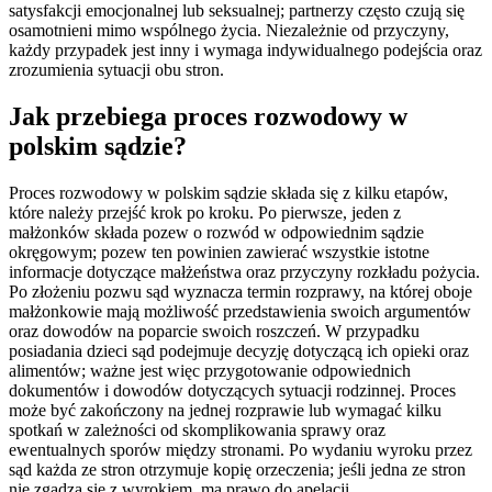
satysfakcji emocjonalnej lub seksualnej; partnerzy często czują się
osamotnieni mimo wspólnego życia. Niezależnie od przyczyny,
każdy przypadek jest inny i wymaga indywidualnego podejścia oraz
zrozumienia sytuacji obu stron.
Jak przebiega proces rozwodowy w
polskim sądzie?
Proces rozwodowy w polskim sądzie składa się z kilku etapów,
które należy przejść krok po kroku. Po pierwsze, jeden z
małżonków składa pozew o rozwód w odpowiednim sądzie
okręgowym; pozew ten powinien zawierać wszystkie istotne
informacje dotyczące małżeństwa oraz przyczyny rozkładu pożycia.
Po złożeniu pozwu sąd wyznacza termin rozprawy, na której oboje
małżonkowie mają możliwość przedstawienia swoich argumentów
oraz dowodów na poparcie swoich roszczeń. W przypadku
posiadania dzieci sąd podejmuje decyzję dotyczącą ich opieki oraz
alimentów; ważne jest więc przygotowanie odpowiednich
dokumentów i dowodów dotyczących sytuacji rodzinnej. Proces
może być zakończony na jednej rozprawie lub wymagać kilku
spotkań w zależności od skomplikowania sprawy oraz
ewentualnych sporów między stronami. Po wydaniu wyroku przez
sąd każda ze stron otrzymuje kopię orzeczenia; jeśli jedna ze stron
nie zgadza się z wyrokiem, ma prawo do apelacji.