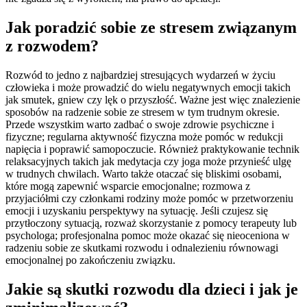
Jak poradzić sobie ze stresem związanym
z rozwodem?
Rozwód to jedno z najbardziej stresujących wydarzeń w życiu
człowieka i może prowadzić do wielu negatywnych emocji takich
jak smutek, gniew czy lęk o przyszłość. Ważne jest więc znalezienie
sposobów na radzenie sobie ze stresem w tym trudnym okresie.
Przede wszystkim warto zadbać o swoje zdrowie psychiczne i
fizyczne; regularna aktywność fizyczna może pomóc w redukcji
napięcia i poprawić samopoczucie. Również praktykowanie technik
relaksacyjnych takich jak medytacja czy joga może przynieść ulgę
w trudnych chwilach. Warto także otaczać się bliskimi osobami,
które mogą zapewnić wsparcie emocjonalne; rozmowa z
przyjaciółmi czy członkami rodziny może pomóc w przetworzeniu
emocji i uzyskaniu perspektywy na sytuację. Jeśli czujesz się
przytłoczony sytuacją, rozważ skorzystanie z pomocy terapeuty lub
psychologa; profesjonalna pomoc może okazać się nieoceniona w
radzeniu sobie ze skutkami rozwodu i odnalezieniu równowagi
emocjonalnej po zakończeniu związku.
Jakie są skutki rozwodu dla dzieci i jak je