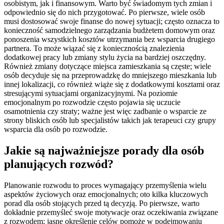
osobistym, jak i finansowym. Warto być świadomym tych zmian i
odpowiednio się do nich przygotować. Po pierwsze, wiele osób
musi dostosować swoje finanse do nowej sytuacji; często oznacza to
konieczność samodzielnego zarządzania budżetem domowym oraz
ponoszenia wszystkich kosztów utrzymania bez wsparcia drugiego
partnera. To może wiązać się z koniecznością znalezienia
dodatkowej pracy lub zmiany stylu życia na bardziej oszczędny.
Również zmiany dotyczące miejsca zamieszkania są częste; wiele
osób decyduje się na przeprowadzkę do mniejszego mieszkania lub
innej lokalizacji, co również wiąże się z dodatkowymi kosztami oraz
stresującymi sytuacjami organizacyjnymi. Na poziomie
emocjonalnym po rozwodzie często pojawia się uczucie
osamotnienia czy straty; ważne jest więc zadbanie o wsparcie ze
strony bliskich osób lub specjalistów takich jak terapeuci czy grupy
wsparcia dla osób po rozwodzie.
Jakie są najważniejsze porady dla osób
planujących rozwód?
Planowanie rozwodu to proces wymagający przemyślenia wielu
aspektów życiowych oraz emocjonalnych; oto kilka kluczowych
porad dla osób stojących przed tą decyzją. Po pierwsze, warto
dokładnie przemyśleć swoje motywacje oraz oczekiwania związane
z rozwodem; jasne określenie celów pomoże w podejmowaniu