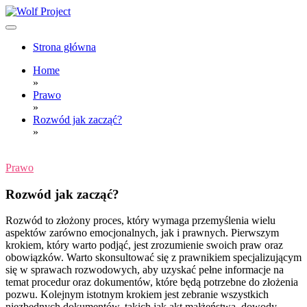
Skip
to
content
Wolf Project
Strona główna
Home
»
Prawo
»
Rozwód jak zacząć?
»
Prawo
Rozwód jak zacząć?
Rozwód to złożony proces, który wymaga przemyślenia wielu
aspektów zarówno emocjonalnych, jak i prawnych. Pierwszym
krokiem, który warto podjąć, jest zrozumienie swoich praw oraz
obowiązków. Warto skonsultować się z prawnikiem specjalizującym
się w sprawach rozwodowych, aby uzyskać pełne informacje na
temat procedur oraz dokumentów, które będą potrzebne do złożenia
pozwu. Kolejnym istotnym krokiem jest zebranie wszystkich
niezbędnych dokumentów, takich jak akt małżeństwa, dowody