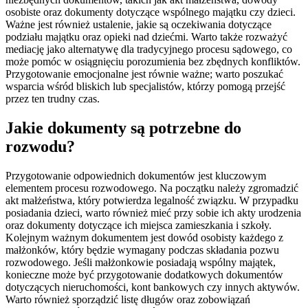
osobiste oraz dokumenty dotyczące wspólnego majątku czy dzieci.
Ważne jest również ustalenie, jakie są oczekiwania dotyczące
podziału majątku oraz opieki nad dziećmi. Warto także rozważyć
mediację jako alternatywę dla tradycyjnego procesu sądowego, co
może pomóc w osiągnięciu porozumienia bez zbędnych konfliktów.
Przygotowanie emocjonalne jest równie ważne; warto poszukać
wsparcia wśród bliskich lub specjalistów, którzy pomogą przejść
przez ten trudny czas.
Jakie dokumenty są potrzebne do
rozwodu?
Przygotowanie odpowiednich dokumentów jest kluczowym
elementem procesu rozwodowego. Na początku należy zgromadzić
akt małżeństwa, który potwierdza legalność związku. W przypadku
posiadania dzieci, warto również mieć przy sobie ich akty urodzenia
oraz dokumenty dotyczące ich miejsca zamieszkania i szkoły.
Kolejnym ważnym dokumentem jest dowód osobisty każdego z
małżonków, który będzie wymagany podczas składania pozwu
rozwodowego. Jeśli małżonkowie posiadają wspólny majątek,
konieczne może być przygotowanie dodatkowych dokumentów
dotyczących nieruchomości, kont bankowych czy innych aktywów.
Warto również sporządzić listę długów oraz zobowiązań