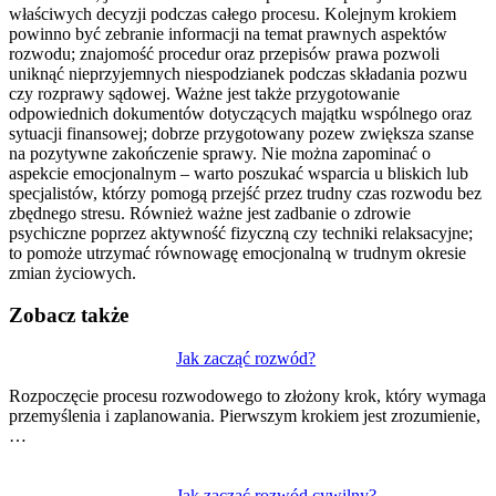
właściwych decyzji podczas całego procesu. Kolejnym krokiem
powinno być zebranie informacji na temat prawnych aspektów
rozwodu; znajomość procedur oraz przepisów prawa pozwoli
uniknąć nieprzyjemnych niespodzianek podczas składania pozwu
czy rozprawy sądowej. Ważne jest także przygotowanie
odpowiednich dokumentów dotyczących majątku wspólnego oraz
sytuacji finansowej; dobrze przygotowany pozew zwiększa szanse
na pozytywne zakończenie sprawy. Nie można zapominać o
aspekcie emocjonalnym – warto poszukać wsparcia u bliskich lub
specjalistów, którzy pomogą przejść przez trudny czas rozwodu bez
zbędnego stresu. Również ważne jest zadbanie o zdrowie
psychiczne poprzez aktywność fizyczną czy techniki relaksacyjne;
to pomoże utrzymać równowagę emocjonalną w trudnym okresie
zmian życiowych.
Zobacz także
Nawigacja
Jak zacząć rozwód?
wpisu
Rozpoczęcie procesu rozwodowego to złożony krok, który wymaga
przemyślenia i zaplanowania. Pierwszym krokiem jest zrozumienie,
…
Jak zacząć rozwód cywilny?