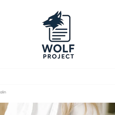
Project
alin