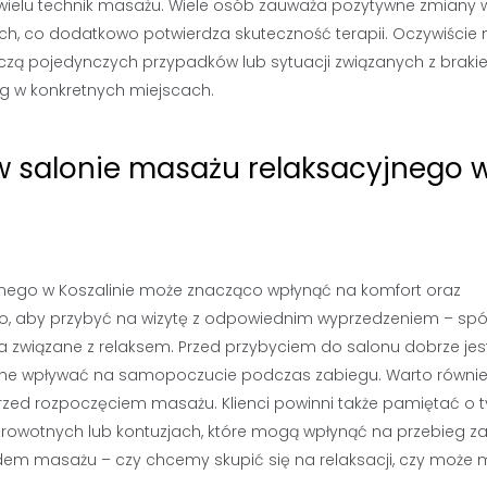
ielu technik masażu. Wiele osób zauważa pozytywne zmiany 
, co dodatkowo potwierdza skuteczność terapii. Oczywiście 
tyczą pojedynczych przypadków lub sytuacji związanych z brak
g w konkretnych miejscach.
 w salonie masażu relaksacyjnego 
jnego w Koszalinie może znacząco wpłynąć na komfort oraz
to, aby przybyć na wizytę z odpowiednim wyprzedzeniem – spó
a związane z relaksem. Przed przybyciem do salonu dobrze jes
 one wpływać na samopoczucie podczas zabiegu. Warto równie
rzed rozpoczęciem masażu. Klienci powinni także pamiętać o 
owotnych lub kontuzjach, które mogą wpłynąć na przebieg za
ędem masażu – czy chcemy skupić się na relaksacji, czy moż