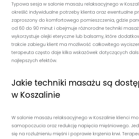
Typowa sesja w salonie masażu relaksacyjnego w Koszali
określić indywidualne potrzeby klienta oraz ewentualne p
zaproszony do komfortowego pomieszczenia, gdzie panuj
od 60 do 90 minut i obejmuje różnorodne techniki mas
wykorzystuje olejki eteryczne lub balsamy, które dodatko
trakcie zabiegu klient ma możliwość całkowitego wyciszeni
terapeuta często daje kilka wskazówek dotyczących dalsze
najlepszych efektów.
Jakie techniki masażu są dost
w Koszalinie
W salonie masażu relaksacyjnego w Koszalinie klienci m
samopoczucia oraz redukcję napięcia mięśniowego. Jedną
się na rozluźnieniu mięśni i poprawie krążenia krwi. Terape