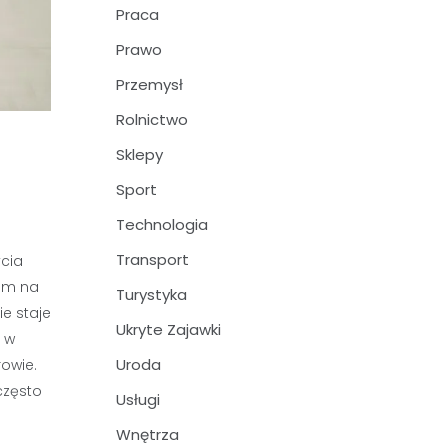
Praca
Prawo
Przemysł
Rolnictwo
Sklepy
Sport
Technologia
Transport
ycia
nam na
Turystyka
ie staje
Ukryte Zajawki
ę w
Uroda
owie.
często
Usługi
Wnętrza