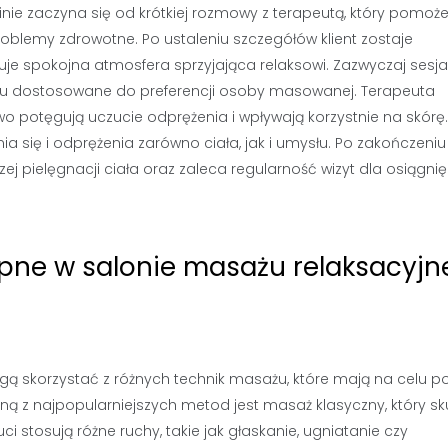
nie zaczyna się od krótkiej rozmowy z terapeutą, który pomoż
roblemy zdrowotne. Po ustaleniu szczegółów klient zostaje
e spokojna atmosfera sprzyjająca relaksowi. Zazwyczaj sesja
ażu dostosowane do preferencji osoby masowanej. Terapeuta
wo potęgują uczucie odprężenia i wpływają korzystnie na skórę
a się i odprężenia zarówno ciała, jak i umysłu. Po zakończeniu 
j pielęgnacji ciała oraz zaleca regularność wizyt dla osiągnię
ępne w salonie masażu relaksacyj
ogą skorzystać z różnych technik masażu, które mają na celu 
 z najpopularniejszych metod jest masaż klasyczny, który sk
uci stosują różne ruchy, takie jak głaskanie, ugniatanie czy