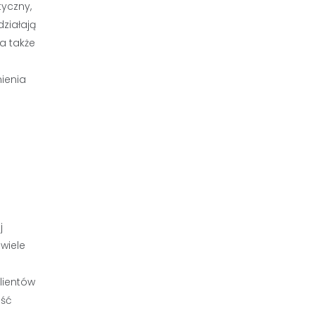
yczny,
działają
a także
ienia
j
wiele
lientów
ość