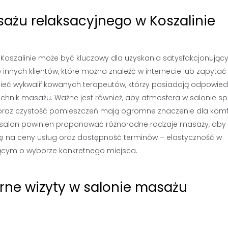
ażu relaksacyjnego w Koszalinie
oszalinie może być kluczowy dla uzyskania satysfakcjonując
innych klientów, które można znaleźć w internecie lub zapytać
ieć wykwalifikowanych terapeutów, którzy posiadają odpowied
chnik masażu. Ważne jest również, aby atmosfera w salonie sp
 oraz czystość pomieszczeń mają ogromne znaczenie dla komf
ry salon powinien proponować różnorodne rodzaje masaży, aby
agę na ceny usług oraz dostępność terminów – elastyczność w
ącym o wyborze konkretnego miejsca.
rne wizyty w salonie masażu