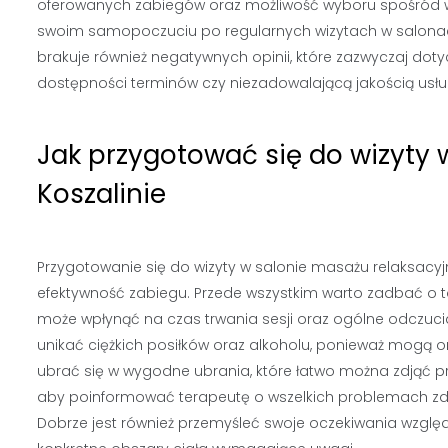
oferowanych zabiegów oraz możliwość wyboru spośród w
swoim samopoczuciu po regularnych wizytach w salonach
brakuje również negatywnych opinii, które zazwyczaj do
dostępności terminów czy niezadowalającą jakością usłu
Jak przygotować się do wizyty
Koszalinie
Przygotowanie się do wizyty w salonie masażu relaksacy
efektywność zabiegu. Przede wszystkim warto zadbać o 
może wpłynąć na czas trwania sesji oraz ogólne odczuci
unikać ciężkich posiłków oraz alkoholu, ponieważ mogą
ubrać się w wygodne ubrania, które łatwo można zdjąć p
aby poinformować terapeutę o wszelkich problemach zdr
Dobrze jest również przemyśleć swoje oczekiwania wzgl