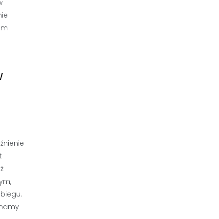
w
nie
iem
w
źnienie
t
ż
tym,
biegu.
e mamy