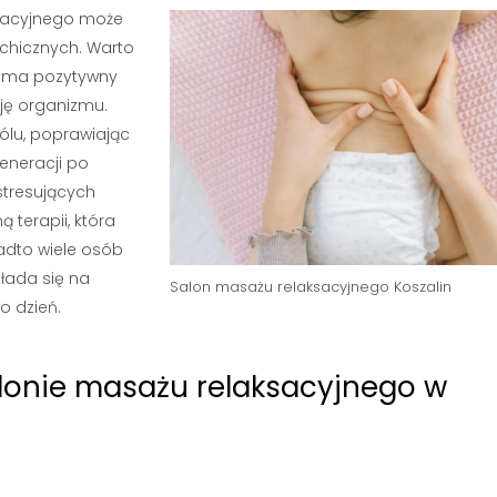
ksacyjnego może
ychicznych. Warto
że ma pozytywny
ję organizmu.
ólu, poprawiając
eneracji po
stresujących
 terapii, która
adto wiele osób
łada się na
Salon masażu relaksacyjnego Koszalin
o dzień.
lonie masażu relaksacyjnego w