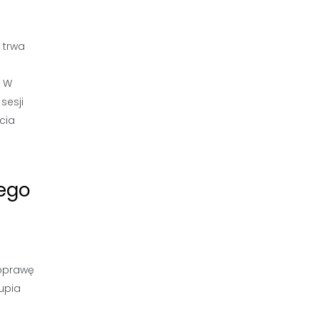
e
 trwa
. W
sesji
cia
nego
poprawę
upia