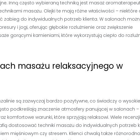
ne. Inną często wybieraną techniką jest masaż aromaterapeut
technikami masażu. Olejki te mają różne właściwości – niektóre 
 zabieg do indywidualnych potrzeb klienta. W salonach możn
sury i jogi, oferując głębokie rozluźnienie oraz zwiększenie
że gorącymi kamieniami, które wykorzystują ciepło do rozluźn
onach masażu relaksacyjnego w
zalinie są zazwyczaj bardzo pozytywne, co świadczy o wysokie
często podkreślają znaczenie atmosfery panującej w salonach – 
z komfortowe warunki, które sprzyjają relaksowi. Wiele recenzji
rafią dostosować techniki masażu do indywidualnych potrzeb k
ciem mięśniowym czy stresem. Klienci chwalą także różnorodn