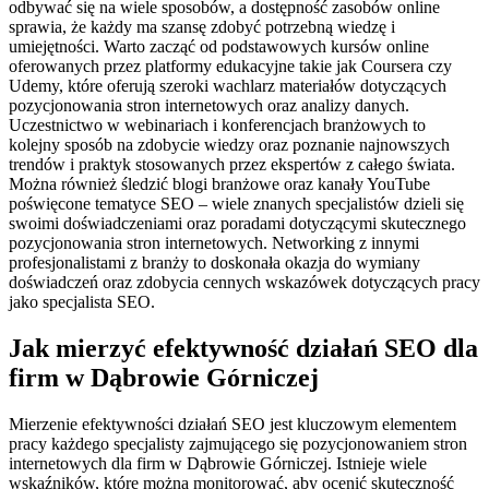
odbywać się na wiele sposobów, a dostępność zasobów online
sprawia, że każdy ma szansę zdobyć potrzebną wiedzę i
umiejętności. Warto zacząć od podstawowych kursów online
oferowanych przez platformy edukacyjne takie jak Coursera czy
Udemy, które oferują szeroki wachlarz materiałów dotyczących
pozycjonowania stron internetowych oraz analizy danych.
Uczestnictwo w webinariach i konferencjach branżowych to
kolejny sposób na zdobycie wiedzy oraz poznanie najnowszych
trendów i praktyk stosowanych przez ekspertów z całego świata.
Można również śledzić blogi branżowe oraz kanały YouTube
poświęcone tematyce SEO – wiele znanych specjalistów dzieli się
swoimi doświadczeniami oraz poradami dotyczącymi skutecznego
pozycjonowania stron internetowych. Networking z innymi
profesjonalistami z branży to doskonała okazja do wymiany
doświadczeń oraz zdobycia cennych wskazówek dotyczących pracy
jako specjalista SEO.
Jak mierzyć efektywność działań SEO dla
firm w Dąbrowie Górniczej
Mierzenie efektywności działań SEO jest kluczowym elementem
pracy każdego specjalisty zajmującego się pozycjonowaniem stron
internetowych dla firm w Dąbrowie Górniczej. Istnieje wiele
wskaźników, które można monitorować, aby ocenić skuteczność