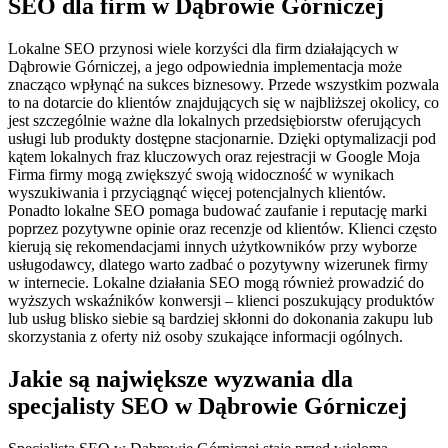
SEO dla firm w Dąbrowie Górniczej
Lokalne SEO przynosi wiele korzyści dla firm działających w
Dąbrowie Górniczej, a jego odpowiednia implementacja może
znacząco wpłynąć na sukces biznesowy. Przede wszystkim pozwala
to na dotarcie do klientów znajdujących się w najbliższej okolicy, co
jest szczególnie ważne dla lokalnych przedsiębiorstw oferujących
usługi lub produkty dostępne stacjonarnie. Dzięki optymalizacji pod
kątem lokalnych fraz kluczowych oraz rejestracji w Google Moja
Firma firmy mogą zwiększyć swoją widoczność w wynikach
wyszukiwania i przyciągnąć więcej potencjalnych klientów.
Ponadto lokalne SEO pomaga budować zaufanie i reputację marki
poprzez pozytywne opinie oraz recenzje od klientów. Klienci często
kierują się rekomendacjami innych użytkowników przy wyborze
usługodawcy, dlatego warto zadbać o pozytywny wizerunek firmy
w internecie. Lokalne działania SEO mogą również prowadzić do
wyższych wskaźników konwersji – klienci poszukujący produktów
lub usług blisko siebie są bardziej skłonni do dokonania zakupu lub
skorzystania z oferty niż osoby szukające informacji ogólnych.
Jakie są największe wyzwania dla
specjalisty SEO w Dąbrowie Górniczej