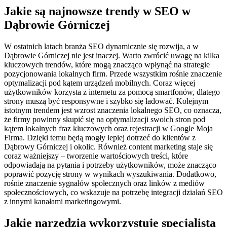
Jakie są najnowsze trendy w SEO w
Dąbrowie Górniczej
W ostatnich latach branża SEO dynamicznie się rozwija, a w
Dąbrowie Górniczej nie jest inaczej. Warto zwrócić uwagę na kilka
kluczowych trendów, które mogą znacząco wpłynąć na strategie
pozycjonowania lokalnych firm. Przede wszystkim rośnie znaczenie
optymalizacji pod kątem urządzeń mobilnych. Coraz więcej
użytkowników korzysta z internetu za pomocą smartfonów, dlatego
strony muszą być responsywne i szybko się ładować. Kolejnym
istotnym trendem jest wzrost znaczenia lokalnego SEO, co oznacza,
że firmy powinny skupić się na optymalizacji swoich stron pod
kątem lokalnych fraz kluczowych oraz rejestracji w Google Moja
Firma. Dzięki temu będą mogły lepiej dotrzeć do klientów z
Dąbrowy Górniczej i okolic. Również content marketing staje się
coraz ważniejszy – tworzenie wartościowych treści, które
odpowiadają na pytania i potrzeby użytkowników, może znacząco
poprawić pozycję strony w wynikach wyszukiwania. Dodatkowo,
rośnie znaczenie sygnałów społecznych oraz linków z mediów
społecznościowych, co wskazuje na potrzebę integracji działań SEO
z innymi kanałami marketingowymi.
Jakie narzędzia wykorzystuje specjalista