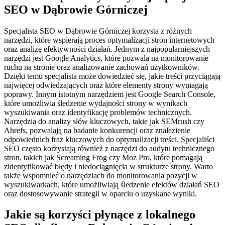
SEO w Dąbrowie Górniczej
Specjalista SEO w Dąbrowie Górniczej korzysta z różnych
narzędzi, które wspierają proces optymalizacji stron internetowych
oraz analizę efektywności działań. Jednym z najpopularniejszych
narzędzi jest Google Analytics, które pozwala na monitorowanie
ruchu na stronie oraz analizowanie zachowań użytkowników.
Dzięki temu specjalista może dowiedzieć się, jakie treści przyciągają
najwięcej odwiedzających oraz które elementy strony wymagają
poprawy. Innym istotnym narzędziem jest Google Search Console,
które umożliwia śledzenie wydajności strony w wynikach
wyszukiwania oraz identyfikację problemów technicznych.
Narzędzia do analizy słów kluczowych, takie jak SEMrush czy
Ahrefs, pozwalają na badanie konkurencji oraz znalezienie
odpowiednich fraz kluczowych do optymalizacji treści. Specjaliści
SEO często korzystają również z narzędzi do audytu technicznego
stron, takich jak Screaming Frog czy Moz Pro, które pomagają
zidentyfikować błędy i niedociągnięcia w strukturze strony. Warto
także wspomnieć o narzędziach do monitorowania pozycji w
wyszukiwarkach, które umożliwiają śledzenie efektów działań SEO
oraz dostosowywanie strategii w oparciu o uzyskane wyniki.
Jakie są korzyści płynące z lokalnego