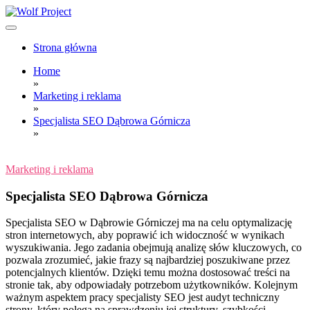
Skip
to
content
Wolf Project
Strona główna
Home
»
Marketing i reklama
»
Specjalista SEO Dąbrowa Górnicza
»
Marketing i reklama
Specjalista SEO Dąbrowa Górnicza
Specjalista SEO w Dąbrowie Górniczej ma na celu optymalizację
stron internetowych, aby poprawić ich widoczność w wynikach
wyszukiwania. Jego zadania obejmują analizę słów kluczowych, co
pozwala zrozumieć, jakie frazy są najbardziej poszukiwane przez
potencjalnych klientów. Dzięki temu można dostosować treści na
stronie tak, aby odpowiadały potrzebom użytkowników. Kolejnym
ważnym aspektem pracy specjalisty SEO jest audyt techniczny
strony, który polega na sprawdzeniu jej struktury, szybkości