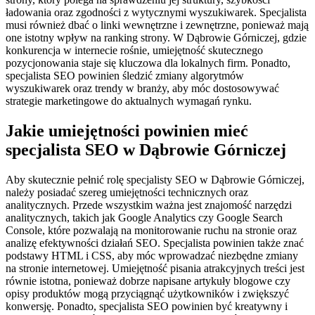
ładowania oraz zgodności z wytycznymi wyszukiwarek. Specjalista
musi również dbać o linki wewnętrzne i zewnętrzne, ponieważ mają
one istotny wpływ na ranking strony. W Dąbrowie Górniczej, gdzie
konkurencja w internecie rośnie, umiejętność skutecznego
pozycjonowania staje się kluczowa dla lokalnych firm. Ponadto,
specjalista SEO powinien śledzić zmiany algorytmów
wyszukiwarek oraz trendy w branży, aby móc dostosowywać
strategie marketingowe do aktualnych wymagań rynku.
Jakie umiejętności powinien mieć
specjalista SEO w Dąbrowie Górniczej
Aby skutecznie pełnić rolę specjalisty SEO w Dąbrowie Górniczej,
należy posiadać szereg umiejętności technicznych oraz
analitycznych. Przede wszystkim ważna jest znajomość narzędzi
analitycznych, takich jak Google Analytics czy Google Search
Console, które pozwalają na monitorowanie ruchu na stronie oraz
analizę efektywności działań SEO. Specjalista powinien także znać
podstawy HTML i CSS, aby móc wprowadzać niezbędne zmiany
na stronie internetowej. Umiejętność pisania atrakcyjnych treści jest
równie istotna, ponieważ dobrze napisane artykuły blogowe czy
opisy produktów mogą przyciągnąć użytkowników i zwiększyć
konwersję. Ponadto, specjalista SEO powinien być kreatywny i