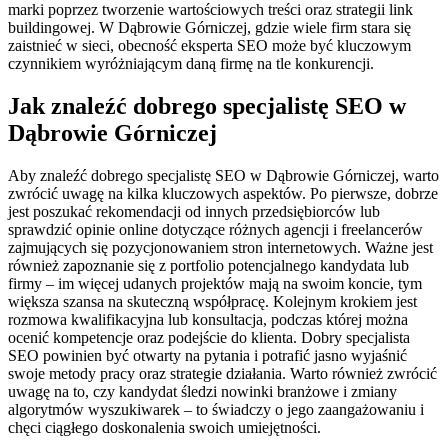
marki poprzez tworzenie wartościowych treści oraz strategii link
buildingowej. W Dąbrowie Górniczej, gdzie wiele firm stara się
zaistnieć w sieci, obecność eksperta SEO może być kluczowym
czynnikiem wyróżniającym daną firmę na tle konkurencji.
Jak znaleźć dobrego specjalistę SEO w
Dąbrowie Górniczej
Aby znaleźć dobrego specjalistę SEO w Dąbrowie Górniczej, warto
zwrócić uwagę na kilka kluczowych aspektów. Po pierwsze, dobrze
jest poszukać rekomendacji od innych przedsiębiorców lub
sprawdzić opinie online dotyczące różnych agencji i freelancerów
zajmujących się pozycjonowaniem stron internetowych. Ważne jest
również zapoznanie się z portfolio potencjalnego kandydata lub
firmy – im więcej udanych projektów mają na swoim koncie, tym
większa szansa na skuteczną współpracę. Kolejnym krokiem jest
rozmowa kwalifikacyjna lub konsultacja, podczas której można
ocenić kompetencje oraz podejście do klienta. Dobry specjalista
SEO powinien być otwarty na pytania i potrafić jasno wyjaśnić
swoje metody pracy oraz strategie działania. Warto również zwrócić
uwagę na to, czy kandydat śledzi nowinki branżowe i zmiany
algorytmów wyszukiwarek – to świadczy o jego zaangażowaniu i
chęci ciągłego doskonalenia swoich umiejętności.