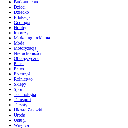
Budownictwo
Dzieci
Dziecko
Edukacja
Geologia
Hobby
Imprezy
Marketing i reklama
Moda
Motoryzacja
Nieruchomości
Obcojęzyczne
Praca
Prawo
Przemysł
Rolnictwo
Sklepy
Sport
Technologia
Transport
Turystyka
Ukryte Zajawki
Uroda
Usługi
Wnętrza