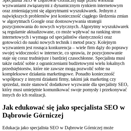
Specjalista SEO w Dąbrowie Górniczej staje przed wieloma
wyzwaniami związanymi z dynamicznym rynkiem internetowym
oraz zmieniającymi się algorytmami wyszukiwarek. Jednym z
największych problemów jest konieczność ciągłego śledzenia zmian
w algorytmach Google oraz dostosowywania strategii
pozycjonowania do nowych wytycznych. Algorytmy wyszukiwarek
są regularnie aktualizowane, co może wpływać na ranking stron
internetowych i wymaga od specjalistów elastyczności oraz
gotowości do nauki nowych technik i metod pracy. Kolejnym
wyzwaniem jest rosnąca konkurencja – wiele firm dąży do poprawy
swojej widoczności w internecie, co sprawia, że pozycjonowanie
staje się coraz trudniejsze i bardziej czasochłonne. Specjalista musi
także radzić sobie z ograniczeniami budżetowymi wielu lokalnych
przedsiębiorstw, które nie zawsze mogą pozwolić sobie na
kompleksowe działania marketingowe. Ponadto konieczność
współpracy z innymi działami firmy, takimi jak marketing czy
sprzedaż, może stanowić dodatkowe wyzwanie dla specjalisty SEO,
który musi umiejętnie komunikować swoje pomysły i przekonywać
innych do ich realizacji.
Jak edukować się jako specjalista SEO w
Dąbrowie Górniczej
Edukacja jako specjalista SEO w Dąbrowie Górniczej może