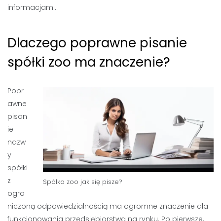
informacjami.
Dlaczego poprawne pisanie
spółki zoo ma znaczenie?
Popr
awne
pisan
ie
nazw
y
spółki
z
Spółka zoo jak się pisze?
ogra
niczoną odpowiedzialnością ma ogromne znaczenie dla
funkcjonowania przedsiębiorstwa na rynku. Po pierwsze,