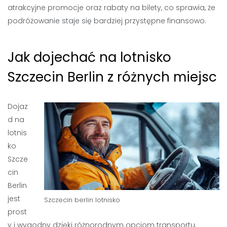
atrakcyjne promocje oraz rabaty na bilety, co sprawia, że
podróżowanie staje się bardziej przystępne finansowo.
Jak dojechać na lotnisko
Szczecin Berlin z różnych miejsc
Dojaz
d na
lotnis
ko
Szcze
cin
Berlin
jest
Szczecin berlin lotnisko
prost
y i wygodny dzięki różnorodnym opcjom transportu.