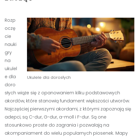
Rozp
oczę
cie
nauki
gry
na
ukulel
e dla
Ukulele dla dorosłych
doro
słych wiąże się z opanowaniem kilku podstawowych
akordów, które stanowią fundament większości utworów.
Najczęściej pierwszymi akordami, z którymi zapoznają się
adepci, są C-dur, G-dur, a-moll i F-dur. Są one
stosunkowo proste do zagrania i pozwalają na
akompaniament do wielu popularnych piosenek. Mapy