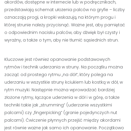
akordów, dostępne w internecie lub w podręcznikach,
przedstawiają schemat ułożenia palców na gryfie – liczby
oznaczają progi, a kropki wskazują, na którym progu i
której strunie należy przycisnąć. Ważne jest, aby pamiętać
o odpowiednim nacisku palców, aby dźwięk był czysty i
wyraźny, a także o tym, aby nie tłumić sąsiednich strun.
Kluczowe jest również opanowanie podstawowych
rytmów i technik uderzania w struny. Na początku można
zacząć od prostego rytmu „na dół”, który polega na
uderzaniu w wszystkie struny kciukiem lub kostką w dół, w
rytm muzyki. Następnie można wprowadzać bardziej
złożone rytmy, łączące uderzenia w dół i w górę, a także
techniki takie jak „strumming” (uderzanie wszystkimi
palcami) czy „fingerpicking” (granie pojedynczych nut
palcami). Ćwiczenie płynnych przejść między akordami
jest równie ważne jak samo ich opanowanie. Początkowo