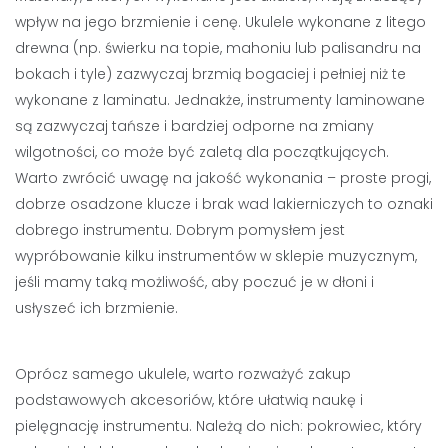
wpływ na jego brzmienie i cenę. Ukulele wykonane z litego
drewna (np. świerku na topie, mahoniu lub palisandru na
bokach i tyle) zazwyczaj brzmią bogaciej i pełniej niż te
wykonane z laminatu. Jednakże, instrumenty laminowane
są zazwyczaj tańsze i bardziej odporne na zmiany
wilgotności, co może być zaletą dla początkujących.
Warto zwrócić uwagę na jakość wykonania – proste progi,
dobrze osadzone klucze i brak wad lakierniczych to oznaki
dobrego instrumentu. Dobrym pomysłem jest
wypróbowanie kilku instrumentów w sklepie muzycznym,
jeśli mamy taką możliwość, aby poczuć je w dłoni i
usłyszeć ich brzmienie.
Oprócz samego ukulele, warto rozważyć zakup
podstawowych akcesoriów, które ułatwią naukę i
pielęgnację instrumentu. Należą do nich: pokrowiec, który