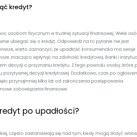
ąć kredyt?
c osobom fizycznym w trudnej sytuacji finansowej. Wiele os
ie ubiegać się o kredyt. Odpowiedź na to pytanie nie jest
pierwsze, warto zaznaczyć, że upadłość konsumencka ma swoje
może znacząco wpłynąć na zdolność kredytową. Banki i instytuc
em decyzji o przyznaniu kredytu. Z tego powodu osoby, które p
u pozytywnej decyzji kredytowej. Dodatkowo, czas po ogłoszen
ęło przynajmniej kilka lat od zakończenia postępowania
o nowe zobowiązania finansowe.
redyt po upadłości?
iej, często zastanawiają się nad tym, kiedy mogą złożyć wnio