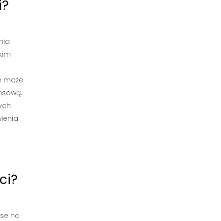
i?
nia
kim
ne może
nsową.
ych
ienia
ci?
nse na