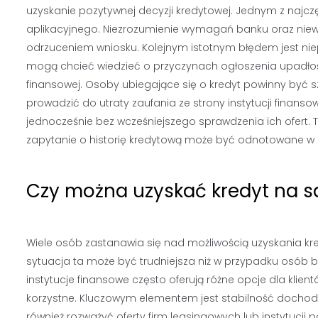
uzyskanie pozytywnej decyzji kredytowej. Jednym z najc
aplikacyjnego. Niezrozumienie wymagań banku oraz ni
odrzuceniem wniosku. Kolejnym istotnym błędem jest niep
mogą chcieć wiedzieć o przyczynach ogłoszenia upadłości
finansowej. Osoby ubiegające się o kredyt powinny być sz
prowadzić do utraty zaufania ze strony instytucji finan
jednocześnie bez wcześniejszego sprawdzenia ich ofert. 
zapytanie o historię kredytową może być odnotowane w r
Czy można uzyskać kredyt na 
Wiele osób zastanawia się nad możliwością uzyskania k
sytuacja ta może być trudniejsza niż w przypadku osób bez 
instytucje finansowe często oferują różne opcje dla klie
korzystne. Kluczowym elementem jest stabilność docho
również rozważyć oferty firm leasingowych lub instytucj