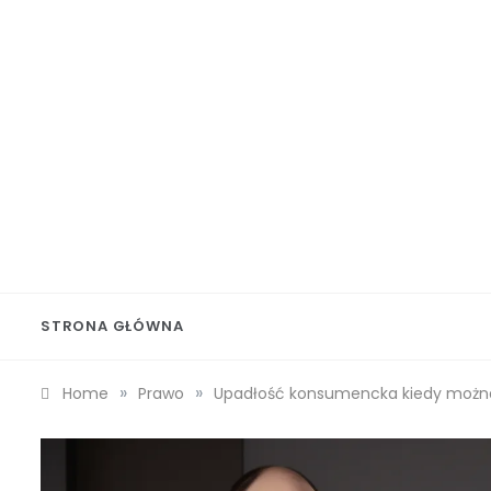
Skip
to
content
Wolf 
STRONA GŁÓWNA
»
»
Home
Prawo
Upadłość konsumencka kiedy można