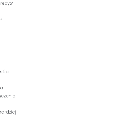
redyt?
to
osób
ia
ńczenia
ardziej