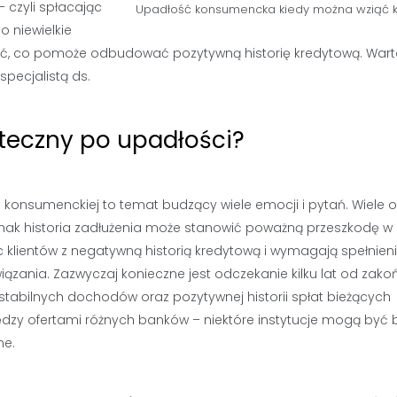
 czyli spłacając
Upadłość konsumencka kiedy można wziąć k
o niewielkie
łacać, co pomoże odbudować pozytywną historię kredytową. War
pecjalistą ds.
teczny po upadłości?
 konsumenckiej to temat budzący wiele emocji i pytań. Wiele 
nak historia zadłużenia może stanowić poważną przeszkodę w
c klientów z negatywną historią kredytową i wymagają spełnien
zania. Zazwyczaj konieczne jest odczekanie kilku lat od zako
bilnych dochodów oraz pozytywnej historii spłat bieżących
dzy ofertami różnych banków – niektóre instytucje mogą być b
ne.