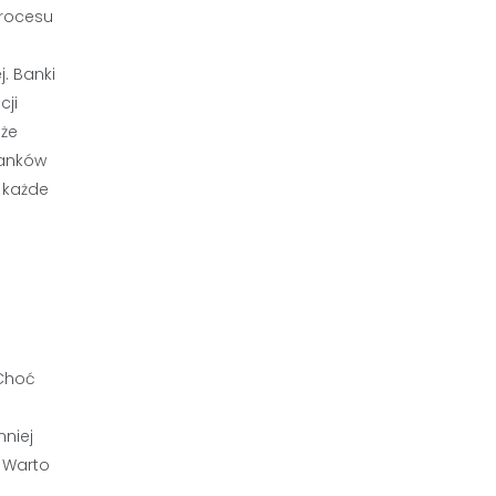
procesu
. Banki
cji
oże
banków
 każde
 Choć
mniej
 Warto