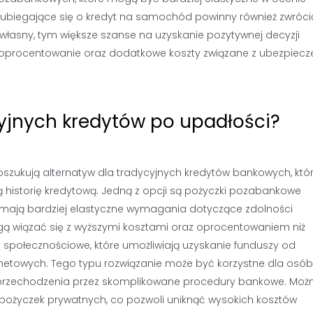
by ubiegające się o kredyt na samochód powinny również zwróci
łasny, tym większe szanse na uzyskanie pozytywnej decyzji
ze oprocentowanie oraz dodatkowe koszty związane z ubezpiec
cyjnych kredytów po upadłości?
szukują alternatyw dla tradycyjnych kredytów bankowych, któ
historię kredytową. Jedną z opcji są pożyczki pozabankowe
to mają bardziej elastyczne wymagania dotyczące zdolności
ogą wiązać się z wyższymi kosztami oraz oprocentowaniem niż
i społecznościowe, które umożliwiają uzyskanie funduszy od
netowych. Tego typu rozwiązanie może być korzystne dla osób
 przechodzenia przez skomplikowane procedury bankowe. Moż
pożyczek prywatnych, co pozwoli uniknąć wysokich kosztów