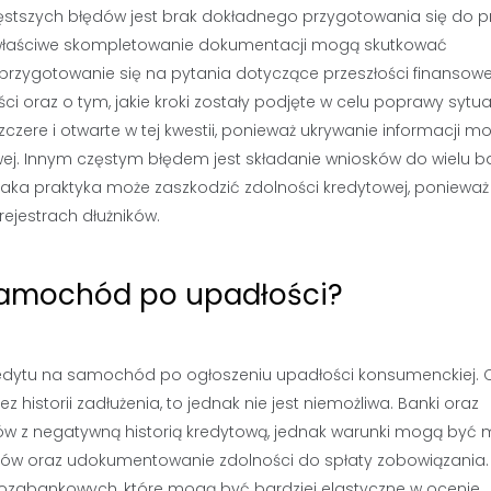
zęstszych błędów jest brak dokładnego przygotowania się do 
ewłaściwe skompletowanie dokumentacji mogą skutkować
rzygotowanie się na pytania dotyczące przeszłości finansowej
 oraz o tym, jakie kroki zostały podjęte w celu poprawy sytua
czere i otwarte w tej kwestii, ponieważ ukrywanie informacji m
sowej. Innym częstym błędem jest składanie wniosków do wielu 
Taka praktyka może zaszkodzić zdolności kredytowej, ponieważ
ejestrach dłużników.
samochód po upadłości?
redytu na samochód po ogłoszeniu upadłości konsumenckiej.
historii zadłużenia, to jednak nie jest niemożliwa. Banki oraz
ntów z negatywną historią kredytową, jednak warunki mogą być 
dów oraz udokumentowanie zdolności do spłaty zobowiązania.
i pozabankowych, które mogą być bardziej elastyczne w ocenie