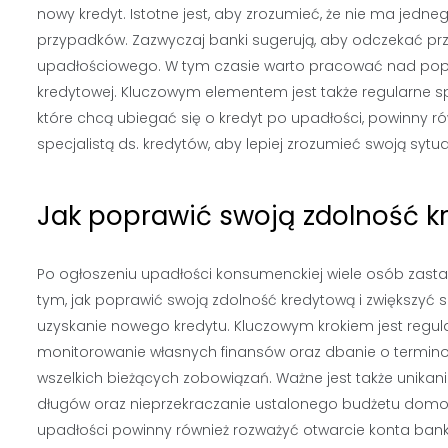
nowy kredyt. Istotne jest, aby zrozumieć, że nie ma jedn
przypadków. Zazwyczaj banki sugerują, aby odczekać p
upadłościowego. W tym czasie warto pracować nad popra
kredytowej. Kluczowym elementem jest także regularne 
które chcą ubiegać się o kredyt po upadłości, powinny 
specjalistą ds. kredytów, aby lepiej zrozumieć swoją sytua
Jak poprawić swoją zdolność k
Po ogłoszeniu upadłości konsumenckiej wiele osób zast
tym, jak poprawić swoją zdolność kredytową i zwiększyć 
uzyskanie nowego kredytu. Kluczowym krokiem jest regul
monitorowanie własnych finansów oraz dbanie o termin
wszelkich bieżących zobowiązań. Ważne jest także unika
długów oraz nieprzekraczanie ustalonego budżetu dom
upadłości powinny również rozważyć otwarcie konta ba