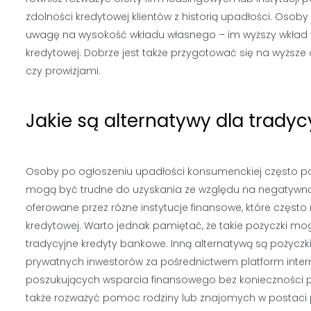
zdolności kredytowej klientów z historią upadłości. Oso
uwagę na wysokość wkładu własnego – im wyższy wkład w
kredytowej. Dobrze jest także przygotować się na wyżs
czy prowizjami.
Jakie są alternatywy dla trady
Osoby po ogłoszeniu upadłości konsumenckiej często po
mogą być trudne do uzyskania ze względu na negatywną 
oferowane przez różne instytucje finansowe, które częs
kredytowej. Warto jednak pamiętać, że takie pożyczki m
tradycyjne kredyty bankowe. Inną alternatywą są pożyczk
prywatnych inwestorów za pośrednictwem platform inter
poszukujących wsparcia finansowego bez konieczności
także rozważyć pomoc rodziny lub znajomych w postaci 