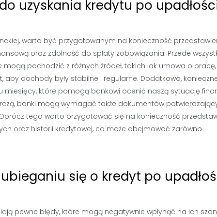
do uzyskania kredytu po upadłośc
enckiej, warto być przygotowanym na konieczność przedstawie
nansową oraz zdolność do spłaty zobowiązania. Przede wszyst
mogą pochodzić z różnych źródeł, takich jak umowa o pracę,
, aby dochody były stabilne i regularne. Dodatkowo, koniecz
u miesięcy, które pomogą bankowi ocenić naszą sytuację fina
arczą, banki mogą wymagać także dokumentów potwierdzając
 Oprócz tego warto przygotować się na konieczność przedstaw
ych oraz historii kredytowej, co może obejmować zarówno
 ubieganiu się o kredyt po upadłoś
niają pewne błędy, które mogą negatywnie wpłynąć na ich sza