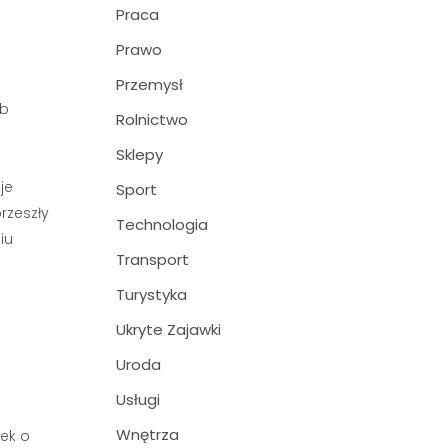
Praca
Prawo
Przemysł
ób
Rolnictwo
Sklepy
je
Sport
rzeszły
Technologia
iu
Transport
Turystyka
Ukryte Zajawki
Uroda
Usługi
Wnętrza
sek o