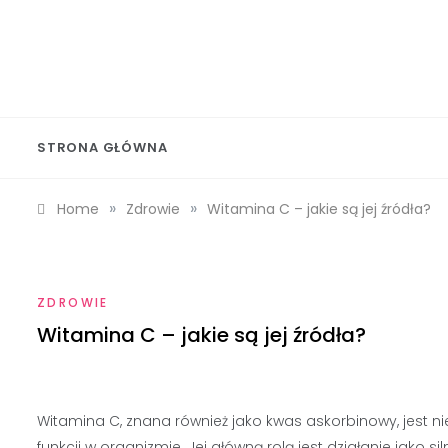
Skip
to
content
Wolf 
STRONA GŁÓWNA
»
»
Home
Zdrowie
Witamina C – jakie są jej źródła?
ZDROWIE
Witamina C – jakie są jej źródła?
Witamina C, znana również jako kwas askorbinowy, jest n
funkcji w organizmie. Jej główną rolą jest działanie jako