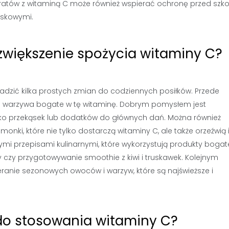
aratów z witaminą C może również wspierać ochronę przed szk
iskowymi.
zwiększenie spożycia witaminy C?
adzić kilka prostych zmian do codziennych posiłków. Przede
 i warzywa bogate w tę witaminę. Dobrym pomysłem jest
o przekąsek lub dodatków do głównych dań. Można również
ki, które nie tylko dostarczą witaminy C, ale także orzeźwią 
mi przepisami kulinarnymi, które wykorzystują produkty bogat
y czy przygotowywanie smoothie z kiwi i truskawek. Kolejnym
ranie sezonowych owoców i warzyw, które są najświeższe i
 do stosowania witaminy C?