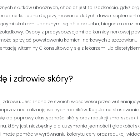
nych skutków ubocznych, chociaż jest to rzadkością, gdyż or
 przez nerki. Jednakże, przyjmowanie dużych dawek suplement
ącymi skutkami ubocznymi są bóle brzucha, biegunka oraz nu
ks żołądkowy. Osoby z predyspozycjami do kamicy nerkowej po
 może sprzyjać powstawaniu kamieni nerkowych z szczawianu
ntację witaminy C konsultowały się z lekarzem lub dietetykiem
ę i zdrowie skóry?
j zdrowiu. Jest znana ze swoich właściwości przeciwutleniający
poprzez neutralizację wolnych rodników. Regularne stosowanie
ę do poprawy elastyczności skóry oraz redukcji zmarszczek i
, który jest niezbędny dla utrzymania jędrności i gładkości sk
 i może pomóc w wyrównaniu kolorytu cery oraz redukcji widoc