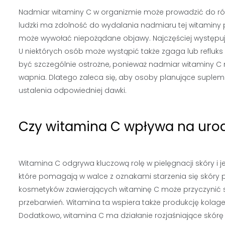
Nadmiar witaminy C w organizmie może prowadzić do róż
ludzki ma zdolność do wydalania nadmiaru tej witaminy
może wywołać niepożądane objawy. Najczęściej występuj
U niektórych osób może wystąpić także zgaga lub reflu
być szczególnie ostrożne, ponieważ nadmiar witaminy C
wapnia. Dlatego zaleca się, aby osoby planujące supleme
ustalenia odpowiedniej dawki.
Czy witamina C wpływa na urod
Witamina C odgrywa kluczową rolę w pielęgnacji skóry i je
które pomagają w walce z oznakami starzenia się skóry 
kosmetyków zawierających witaminę C może przyczynić si
przebarwień. Witamina ta wspiera także produkcję kolagenu
Dodatkowo, witamina C ma działanie rozjaśniające skórę