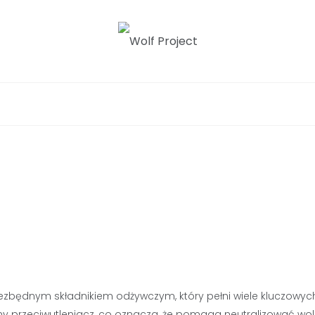
Project
iezbędnym składnikiem odżywczym, który pełni wiele kluczowyc
 silny przeciwutleniacz, co oznacza, że pomaga neutralizować wo