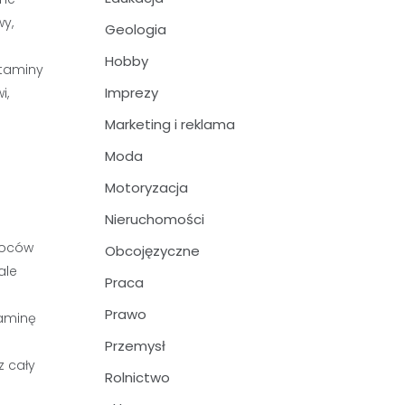
y,
Geologia
Hobby
itaminy
Imprezy
i,
Marketing i reklama
Moda
Motoryzacja
Nieruchomości
woców
Obcojęzyczne
ale
Praca
Prawo
taminę
Przemysł
z cały
Rolnictwo