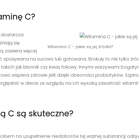
taminę C?
 dostarcza
niają się
Witamina C – jakie są jej źródła?
a, zawiera więcej
 spożywana na surowo lub gotowana. Brokuły to nie tylko źró
 takich jak błonnik czy kwas foliowy. Innymi warzywami bogaty
owo wspiera zdrowie jelit dzięki obecności probiotyków. Szpina
 uwzględnić w diecie ze względu na ich wysoką zawartość witami
ną C są skuteczne?
sobem na uzupełnienie niedoborów tej ważnej substancji odżyw