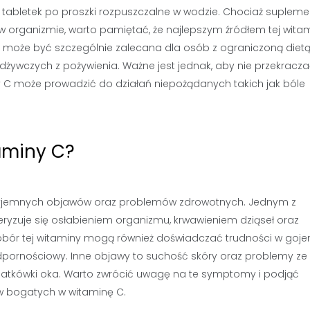
 tabletek po proszki rozpuszczalne w wodzie. Chociaż supleme
 organizmie, warto pamiętać, że najlepszym źródłem tej wita
 może być szczególnie zalecana dla osób z ograniczoną dietą
odżywczych z pożywienia. Ważne jest jednak, aby nie przekracz
 C może prowadzić do działań niepożądanych takich jak bóle
aminy C?
zyjemnych objawów oraz problemów zdrowotnych. Jednym z
eryzuje się osłabieniem organizmu, krwawieniem dziąseł oraz
ór tej witaminy mogą również doświadczać trudności w gojen
odpornościowy. Inne objawy to suchość skóry oraz problemy ze
iatkówki oka. Warto zwrócić uwagę na te symptomy i podjąć
w bogatych w witaminę C.