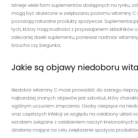
Istnieje wiele form suplementów dostępnych na rynku, od
mogą być skuteczne w zwiększaniu poziomu witaminy C w
pozostają naturalne produkty spożywcze. Suplementacja
tych, którzy mają trudności z przyswajaniem składników 
zalecanej dawki suplementu, ponieważ nadmiar witaminy
brzucha czy biegunka.
Jakie są objawy niedoboru wit
Niedobór witaminy C może prowadzić do szeregu niepr
najbardziej znanych objawów jest szkorbut, który charakt
ogólnym uczuciem zmęczenia. Osoby cierpiące na niedob
oraz częstszych infekcji ze względu na osłabiony układ 
wzrokiem związane z osłabieniem naczyń krwionośnych s
działania mające na celu zwiększenie spożycia produktó