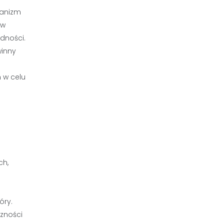
ganizm
ów
dności.
winny
 w celu
ch,
óry.
zności