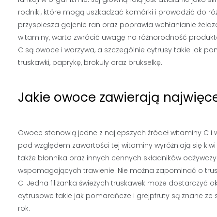
rodniki, które mogą uszkadzać komórki i prowadzić do r
przyspiesza gojenie ran oraz poprawia wchłanianie żelaza
witaminy, warto zwrócić uwagę na różnorodność produktó
C są owoce i warzywa, a szczególnie cytrusy takie jak pom
truskawki, paprykę, brokuły oraz brukselkę.
Jakie owoce zawierają najwięc
Owoce stanowią jedne z najlepszych źródeł witaminy C i
pod względem zawartości tej witaminy wyróżniają się kiwi o
także błonnika oraz innych cennych składników odżywczy
wspomagających trawienie. Nie można zapominać o trusk
C. Jedna filiżanka świeżych truskawek może dostarczyć o
cytrusowe takie jak pomarańcze i grejpfruty są znane ze 
rok.