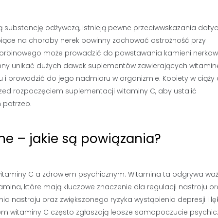
ą substancję odżywczą, istnieją pewne przeciwwskazania doty
rpiące na choroby nerek powinny zachować ostrożność przy
skorbinowego może prowadzić do powstawania kamieni nerkow
nny unikać dużych dawek suplementów zawierających witaminę
i prowadzić do jego nadmiaru w organizmie. Kobiety w ciąży 
rzed rozpoczęciem suplementacji witaminy C, aby ustalić
 potrzeb.
ne – jakie są powiązania?
 witaminy C a zdrowiem psychicznym. Witamina ta odgrywa waż
amina, które mają kluczowe znaczenie dla regulacji nastroju or
a nastroju oraz zwiększonego ryzyka wystąpienia depresji i lę
m witaminy C często zgłaszają lepsze samopoczucie psychic