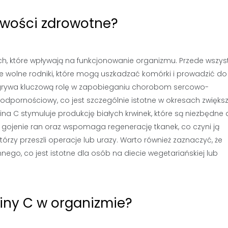
ciwości zdrowotne?
h, które wpływają na funkcjonowanie organizmu. Przede wszys
uje wolne rodniki, które mogą uszkadzać komórki i prowadzić do
dgrywa kluczową rolę w zapobieganiu chorobom sercowo-
pornościowy, co jest szczególnie istotne w okresach zwięks
ina C stymuluje produkcję białych krwinek, które są niezbędne
 gojenie ran oraz wspomaga regenerację tkanek, co czyni ją
tórzy przeszli operacje lub urazy. Warto również zaznaczyć, że
nego, co jest istotne dla osób na diecie wegetariańskiej lub
iny C w organizmie?