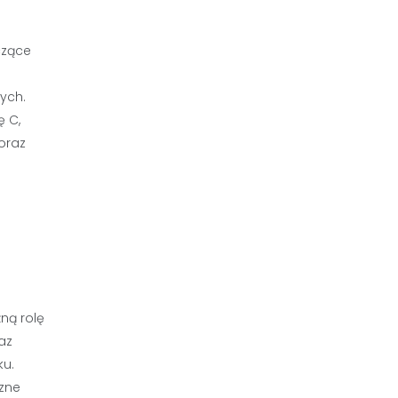
czące
ych.
 C,
oraz
ną rolę
az
ku.
zne