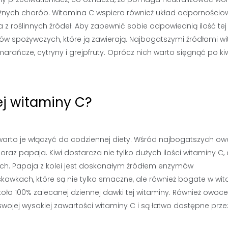
óżnych chorób. Witamina C wspiera również układ odpornościow
 z roślinnych źródeł. Aby zapewnić sobie odpowiednią ilość tej
w spożywczych, które ją zawierają. Najbogatszymi źródłami w
arańcze, cytryny i grejpfruty. Oprócz nich warto sięgnąć po kiw
ej witaminy C?
 warto je włączyć do codziennej diety. Wśród najbogatszych o
raz papaja. Kiwi dostarcza nie tylko dużych ilości witaminy C, 
ch. Papaja z kolei jest doskonałym źródłem enzymów
awkach, które są nie tylko smaczne, ale również bogate w wi
koło 100% zalecanej dziennej dawki tej witaminy. Również owoce
swojej wysokiej zawartości witaminy C i są łatwo dostępne prze