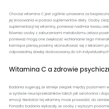
Chociaż witamina C jest ogólnie uznawana za bezpieczn
jej stosowania w postaci suplementów diety. Osoby cie
suplementacji tej witaminy, ponieważ nadmiar kwasu a
Również osoby z zaburzeniami metabolizmu żelaza powi
ponieważ mogą one zwiększać wchłanianie tego minerału 
karmiące piersią powinny skonsultować się z lekarzem p
odpowiednią dawkę dostosowaną do ich indywidualnych
Witamina C a zdrowie psychicz
Badania sugerują, że istnieje związek między poziomem
w syntezie neuroprzekaźników takich jak serotonina i dop
emocji. Niedobór tej witaminy może prowadzić do obniżeni
Ponadto badania wykazały, że osoby z wyższym poziome