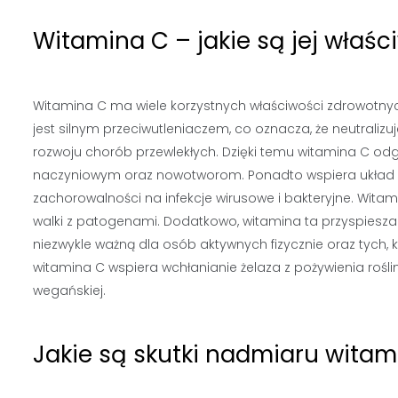
Witamina C – jakie są jej właś
Witamina C ma wiele korzystnych właściwości zdrowotnyc
jest silnym przeciwutleniaczem, co oznacza, że neutraliz
rozwoju chorób przewlekłych. Dzięki temu witamina C o
naczyniowym oraz nowotworom. Ponadto wspiera układ od
zachorowalności na infekcje wirusowe i bakteryjne. Witam
walki z patogenami. Dodatkowo, witamina ta przyspiesza
niezwykle ważną dla osób aktywnych fizycznie oraz tych, k
witamina C wspiera wchłanianie żelaza z pożywienia roślin
wegańskiej.
Jakie są skutki nadmiaru witam