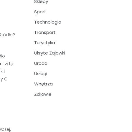
Sklepy
Sport
Technologia
Transport
Turystyka
Ukryte Zajawki
dło
Uroda
mi w tę
k i
Usługi
ny C
Wnętrza
Zdrowie
czej.