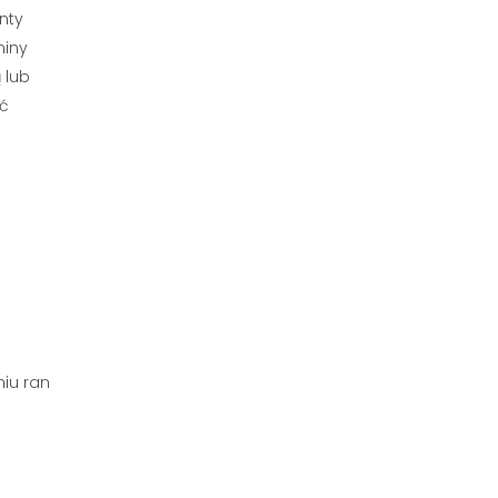
nty
miny
 lub
ać
iu ran