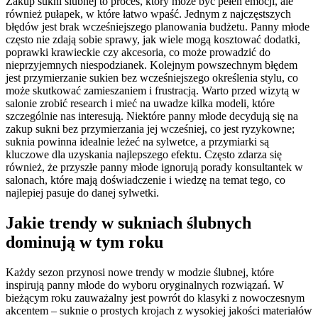
Zakup sukni ślubnej to proces, który może być pełen emocji, ale
również pułapek, w które łatwo wpaść. Jednym z najczęstszych
błędów jest brak wcześniejszego planowania budżetu. Panny młode
często nie zdają sobie sprawy, jak wiele mogą kosztować dodatki,
poprawki krawieckie czy akcesoria, co może prowadzić do
nieprzyjemnych niespodzianek. Kolejnym powszechnym błędem
jest przymierzanie sukien bez wcześniejszego określenia stylu, co
może skutkować zamieszaniem i frustracją. Warto przed wizytą w
salonie zrobić research i mieć na uwadze kilka modeli, które
szczególnie nas interesują. Niektóre panny młode decydują się na
zakup sukni bez przymierzania jej wcześniej, co jest ryzykowne;
suknia powinna idealnie leżeć na sylwetce, a przymiarki są
kluczowe dla uzyskania najlepszego efektu. Często zdarza się
również, że przyszłe panny młode ignorują porady konsultantek w
salonach, które mają doświadczenie i wiedzę na temat tego, co
najlepiej pasuje do danej sylwetki.
Jakie trendy w sukniach ślubnych
dominują w tym roku
Każdy sezon przynosi nowe trendy w modzie ślubnej, które
inspirują panny młode do wyboru oryginalnych rozwiązań. W
bieżącym roku zauważalny jest powrót do klasyki z nowoczesnym
akcentem – suknie o prostych krojach z wysokiej jakości materiałów