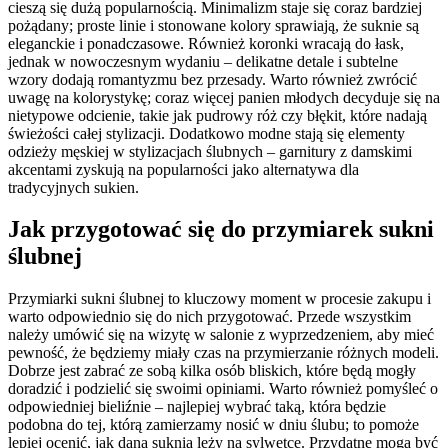
cieszą się dużą popularnością. Minimalizm staje się coraz bardziej
pożądany; proste linie i stonowane kolory sprawiają, że suknie są
eleganckie i ponadczasowe. Również koronki wracają do łask,
jednak w nowoczesnym wydaniu – delikatne detale i subtelne
wzory dodają romantyzmu bez przesady. Warto również zwrócić
uwagę na kolorystykę; coraz więcej panien młodych decyduje się na
nietypowe odcienie, takie jak pudrowy róż czy błękit, które nadają
świeżości całej stylizacji. Dodatkowo modne stają się elementy
odzieży męskiej w stylizacjach ślubnych – garnitury z damskimi
akcentami zyskują na popularności jako alternatywa dla
tradycyjnych sukien.
Jak przygotować się do przymiarek sukni
ślubnej
Przymiarki sukni ślubnej to kluczowy moment w procesie zakupu i
warto odpowiednio się do nich przygotować. Przede wszystkim
należy umówić się na wizytę w salonie z wyprzedzeniem, aby mieć
pewność, że będziemy miały czas na przymierzanie różnych modeli.
Dobrze jest zabrać ze sobą kilka osób bliskich, które będą mogły
doradzić i podzielić się swoimi opiniami. Warto również pomyśleć o
odpowiedniej bieliźnie – najlepiej wybrać taką, która będzie
podobna do tej, którą zamierzamy nosić w dniu ślubu; to pomoże
lepiej ocenić, jak dana suknia leży na sylwetce. Przydatne mogą być