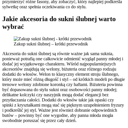
przymierzyć różne fasony, aby zobaczyć, który najlepiej podkreśla
sylwetkę oraz spełnia oczekiwania co do stylu.
Jakie akcesoria do sukni ślubnej warto
wybrać
Zakup sukni ślubnej – krótki przewodnik
Akcesoria do sukni ślubnej są równie ważne jak sama suknia,
ponieważ potrafią one całkowicie odmienić wygląd panny młodej i
dodać jej wyjątkowego charakteru. Wśród najpopularniejszych
akcesoriów znajdują się welony, biżuteria oraz różnego rodzaju
dodatki do włosów. Welon to klasyczny element stroju ślubnego,
który może mieć różną długość i styl – od krótkich modeli po długie
trenowe welony zdobione koronką czy haftami. Biżuteria powinna
być dopasowana do stylu sukni oraz osobowości panny młodej;
delikatne kolczyki czy naszyjnik mogą dodać elegancji bez
przytłaczania całości. Dodatki do włosów takie jak opaski czy
spinki z kryształkami mogą stać się pięknym uzupełnieniem fryzury
i podkreślić jej styl. Ważne jest również dobranie odpowiednich
butów – powinny być one wygodne, aby panna młoda mogła
swobodnie poruszać się przez cały dzień.