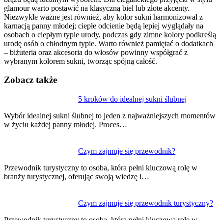
glamour warto postawić na klasyczną biel lub złote akcenty.
Niezwykle ważne jest również, aby kolor sukni harmonizował z
karnacją panny młodej; ciepłe odcienie będą lepiej wyglądały na
osobach o ciepłym typie urody, podczas gdy zimne kolory podkreślą
urodę osób o chłodnym typie. Warto również pamiętać o dodatkach
– biżuteria oraz akcesoria do włosów powinny współgrać z
wybranym kolorem sukni, tworząc spójną całość.
Zobacz także
Nawigacja
5 kroków do idealnej sukni ślubnej
wpisu
Wybór idealnej sukni ślubnej to jeden z najważniejszych momentów
w życiu każdej panny młodej. Proces…
Czym zajmuje się przewodnik?
Przewodnik turystyczny to osoba, która pełni kluczową rolę w
branży turystycznej, oferując swoją wiedzę i…
Czym zajmuje się przewodnik turystyczny?
Przewodnik turystyczny to osoba, która pełni kluczową rolę w