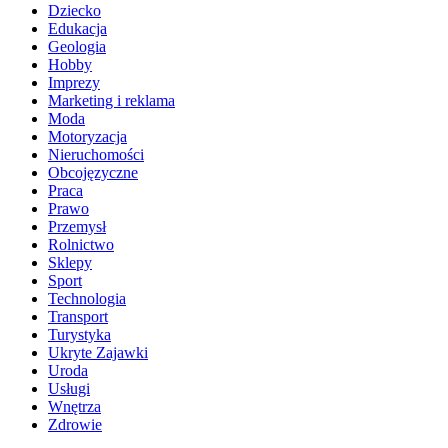
Dziecko
Edukacja
Geologia
Hobby
Imprezy
Marketing i reklama
Moda
Motoryzacja
Nieruchomości
Obcojęzyczne
Praca
Prawo
Przemysł
Rolnictwo
Sklepy
Sport
Technologia
Transport
Turystyka
Ukryte Zajawki
Uroda
Usługi
Wnętrza
Zdrowie