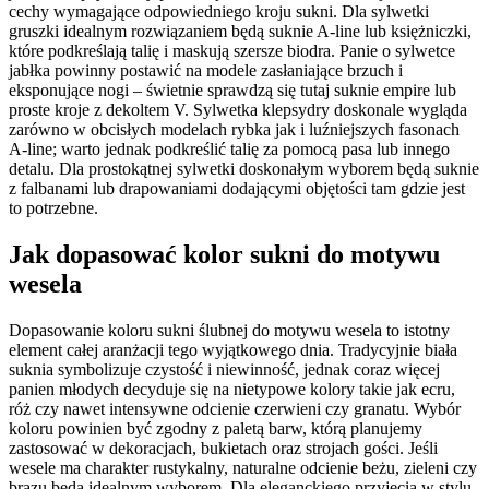
cechy wymagające odpowiedniego kroju sukni. Dla sylwetki
gruszki idealnym rozwiązaniem będą suknie A-line lub księżniczki,
które podkreślają talię i maskują szersze biodra. Panie o sylwetce
jabłka powinny postawić na modele zasłaniające brzuch i
eksponujące nogi – świetnie sprawdzą się tutaj suknie empire lub
proste kroje z dekoltem V. Sylwetka klepsydry doskonale wygląda
zarówno w obcisłych modelach rybka jak i luźniejszych fasonach
A-line; warto jednak podkreślić talię za pomocą pasa lub innego
detalu. Dla prostokątnej sylwetki doskonałym wyborem będą suknie
z falbanami lub drapowaniami dodającymi objętości tam gdzie jest
to potrzebne.
Jak dopasować kolor sukni do motywu
wesela
Dopasowanie koloru sukni ślubnej do motywu wesela to istotny
element całej aranżacji tego wyjątkowego dnia. Tradycyjnie biała
suknia symbolizuje czystość i niewinność, jednak coraz więcej
panien młodych decyduje się na nietypowe kolory takie jak ecru,
róż czy nawet intensywne odcienie czerwieni czy granatu. Wybór
koloru powinien być zgodny z paletą barw, którą planujemy
zastosować w dekoracjach, bukietach oraz strojach gości. Jeśli
wesele ma charakter rustykalny, naturalne odcienie beżu, zieleni czy
brązu będą idealnym wyborem. Dla eleganckiego przyjęcia w stylu