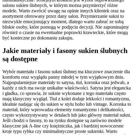
salonu sukien ślubnych, w którym można przymierzyć różne
modele. Warto zwrócić uwagę na opinie innych klientek oraz na
asortyment oferowany przez dany salon. Przymierzanie sukni to
niezwykle emocjonujący moment, dlatego warto zabrać ze sobą
bliskie osoby, które pomogą w podjęciu decyzji. Nie zapominajmy
również o czasie na ewentualne poprawki krawieckie, które mogą
być konieczne po dokonaniu zakupu.
Jakie materiały i fasony sukien ślubnych
są dostępne
Wybór materiału i fasonu sukni ślubnej ma kluczowe znaczenie dla
komfortu oraz wyglądu panny młodej w tym wyjątkowym dniu.
Najpopularniejsze materiały to satyna, tiul, koronka oraz jedwab, a
każdy z nich ma swoje unikalne właściwości. Satyna jest elegancka
i gładka, co sprawia, że suknie wykonane z tego materiału często
mają klasyczny wygląd. Tiul z kolei dodaje lekkości i romantyzmu,
idealnie nadając się do sukien w stylu boho lub vintage. Koronka to
materiał, który wprowadza elementy romantyzmu i delikatności,
często wykorzystywany w detalach lub jako główny materiał sukni.
Jeśli chodzi o fasony, to na rynku dostępne są zarówno modele
klasyczne jak A-line czy księżniczka, jak i bardziej nowoczesne
kroje typu rybka czy minimalistyczne proste sukienki. Warto