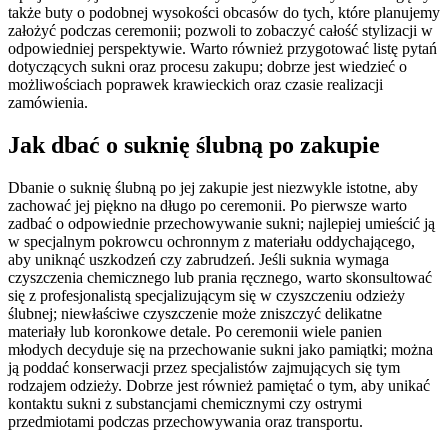
także buty o podobnej wysokości obcasów do tych, które planujemy
założyć podczas ceremonii; pozwoli to zobaczyć całość stylizacji w
odpowiedniej perspektywie. Warto również przygotować listę pytań
dotyczących sukni oraz procesu zakupu; dobrze jest wiedzieć o
możliwościach poprawek krawieckich oraz czasie realizacji
zamówienia.
Jak dbać o suknię ślubną po zakupie
Dbanie o suknię ślubną po jej zakupie jest niezwykle istotne, aby
zachować jej piękno na długo po ceremonii. Po pierwsze warto
zadbać o odpowiednie przechowywanie sukni; najlepiej umieścić ją
w specjalnym pokrowcu ochronnym z materiału oddychającego,
aby uniknąć uszkodzeń czy zabrudzeń. Jeśli suknia wymaga
czyszczenia chemicznego lub prania ręcznego, warto skonsultować
się z profesjonalistą specjalizującym się w czyszczeniu odzieży
ślubnej; niewłaściwe czyszczenie może zniszczyć delikatne
materiały lub koronkowe detale. Po ceremonii wiele panien
młodych decyduje się na przechowanie sukni jako pamiątki; można
ją poddać konserwacji przez specjalistów zajmujących się tym
rodzajem odzieży. Dobrze jest również pamiętać o tym, aby unikać
kontaktu sukni z substancjami chemicznymi czy ostrymi
przedmiotami podczas przechowywania oraz transportu.