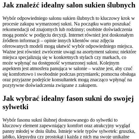
Jak znaleźć idealny salon sukien ślubnych
Wybór odpowiedniego salonu sukien ślubnych to kluczowy krok w
procesie zakupu wymarzonej sukni. Na początku warto poszukać
rekomendacji od znajomych lub rodzinny; osobiste doświadczenia
mogą pomóc w podjęciu decyzji. Internet również jest doskonałym
źródłem informacji – opinie innych klientów oraz zdjęcia
oferowanych modeli mogą ułatwić wybór odpowiedniego miejsca.
Ważne jest również zwrócenie uwagi na asortyment salonu; niektóre
miejsca specjalizują się w konkretnych stylach czy markach, co
może wpłynąć na dostępność wymarzonej sukni. Kolejnym
aspektem jest atmosfera panująca w salonie – ważne jest, aby czuć
się komfortowo i swobodnie podczas przymiarek; pomocna obsługa
oraz przyjazne podejście konsultantek mogą znacząco wpłynąć na
pozytywne doświadczenia związane z zakupem.
Jak wybrać idealny fason sukni do swojej
sylwetki
Wybór fasonu sukni ślubnej dostosowanego do sylwetki to
kluczowy element zapewniający komfort oraz atrakcyjny wygląd
panny młodej w dniu ślubu. Istnieje wiele typów sylwetek: gruszka,
jabłko, klepsydra czy prostokąt i każda z nich ma swoje unikalne