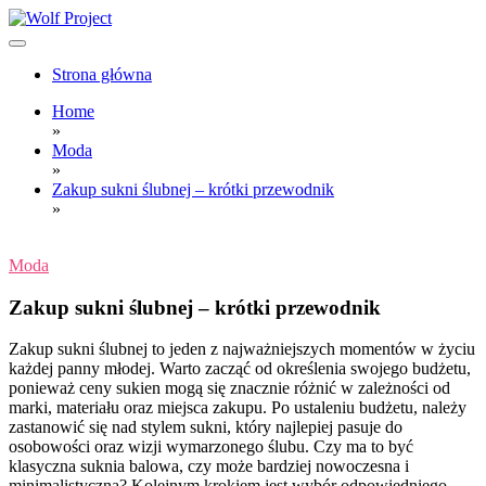
Skip
to
content
Wolf Project
Strona główna
Home
»
Moda
»
Zakup sukni ślubnej – krótki przewodnik
»
Moda
Zakup sukni ślubnej – krótki przewodnik
Zakup sukni ślubnej to jeden z najważniejszych momentów w życiu
każdej panny młodej. Warto zacząć od określenia swojego budżetu,
ponieważ ceny sukien mogą się znacznie różnić w zależności od
marki, materiału oraz miejsca zakupu. Po ustaleniu budżetu, należy
zastanowić się nad stylem sukni, który najlepiej pasuje do
osobowości oraz wizji wymarzonego ślubu. Czy ma to być
klasyczna suknia balowa, czy może bardziej nowoczesna i
minimalistyczna? Kolejnym krokiem jest wybór odpowiedniego