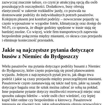
zazwyczaj znacznie tańsze, co czyni je atrakcyjną opcją dla osób
poszukujących oszczędności. Dodatkowo, busy oferują
elastyczność w zakresie rozkładów jazdy, co pozwala na
dostosowanie podróży do indywidualnych potrzeb pasażerów.
Kolejnym plusem jest komfort podróży – nowoczesne pojazdy są
często wyposażone w wygodne fotele, klimatyzację oraz dostęp do
Wi-Fi, co sprawia, że długie godziny spędzone w trasie stają się
bardziej znośne. Co więcej, wiele firm transportowych zapewnia
bezpośrednie połączenia między miastami, co skraca czas przejazdu
i eliminuje konieczność przesiadek.
Jakie są najczęstsze pytania dotyczące
busów z Niemiec do Bydgoszczy
Wielu pasażerów ma pytania dotyczące podróży busami z Niemiec
do Bydgoszczy, które często pojawiają się przed planowaniem
wyjazdu. Jednym z najczęstszych pytań jest to, jak długo trwa
podróż i jakie są czasy przejazdu między poszczególnymi miastami.
Pasażerowie często zastanawiają się także nad tym, jakie są zasady
dotyczące bagażu oraz ile sztuk można zabrać ze sobą na pokład.
Inne popularne pytanie dotyczy możliwości rezerwacji miejsc oraz
sposobu zakupu biletów – wiele osób chce wiedzieć, czy lepiej
kupić bilet online czy bezpośrednio u kierowcy. Pasażerowie
interesują się również tym, jakie udogodnienia oferują przewoźnicy