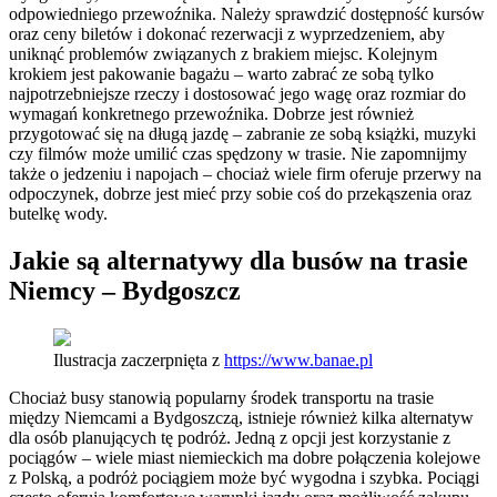
odpowiedniego przewoźnika. Należy sprawdzić dostępność kursów
oraz ceny biletów i dokonać rezerwacji z wyprzedzeniem, aby
uniknąć problemów związanych z brakiem miejsc. Kolejnym
krokiem jest pakowanie bagażu – warto zabrać ze sobą tylko
najpotrzebniejsze rzeczy i dostosować jego wagę oraz rozmiar do
wymagań konkretnego przewoźnika. Dobrze jest również
przygotować się na długą jazdę – zabranie ze sobą książki, muzyki
czy filmów może umilić czas spędzony w trasie. Nie zapomnijmy
także o jedzeniu i napojach – chociaż wiele firm oferuje przerwy na
odpoczynek, dobrze jest mieć przy sobie coś do przekąszenia oraz
butelkę wody.
Jakie są alternatywy dla busów na trasie
Niemcy – Bydgoszcz
Ilustracja zaczerpnięta z
https://www.banae.pl
Chociaż busy stanowią popularny środek transportu na trasie
między Niemcami a Bydgoszczą, istnieje również kilka alternatyw
dla osób planujących tę podróż. Jedną z opcji jest korzystanie z
pociągów – wiele miast niemieckich ma dobre połączenia kolejowe
z Polską, a podróż pociągiem może być wygodna i szybka. Pociągi