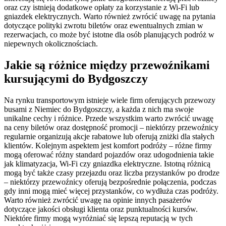
oraz czy istnieją dodatkowe opłaty za korzystanie z Wi-Fi lub
gniazdek elektrycznych. Warto również zwrócić uwagę na pytania
dotyczące polityki zwrotu biletów oraz ewentualnych zmian w
rezerwacjach, co może być istotne dla osób planujących podróż w
niepewnych okolicznościach.
Jakie są różnice między przewoźnikami
kursującymi do Bydgoszczy
Na rynku transportowym istnieje wiele firm oferujących przewozy
busami z Niemiec do Bydgoszczy, a każda z nich ma swoje
unikalne cechy i różnice. Przede wszystkim warto zwrócić uwagę
na ceny biletów oraz dostępność promocji – niektórzy przewoźnicy
regularnie organizują akcje rabatowe lub oferują zniżki dla stałych
klientów. Kolejnym aspektem jest komfort podróży – różne firmy
mogą oferować różny standard pojazdów oraz udogodnienia takie
jak klimatyzacja, Wi-Fi czy gniazdka elektryczne. Istotną różnicą
mogą być także czasy przejazdu oraz liczba przystanków po drodze
– niektórzy przewoźnicy oferują bezpośrednie połączenia, podczas
gdy inni mogą mieć więcej przystanków, co wydłuża czas podróży.
Warto również zwrócić uwagę na opinie innych pasażerów
dotyczące jakości obsługi klienta oraz punktualności kursów.
Niektóre firmy mogą wyróżniać się lepszą reputacją w tych