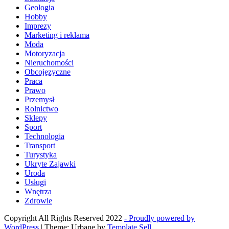
Geologia
Hobby
Imprezy
Marketing i reklama
Moda
Motoryzacja
Nieruchomości
Obcojęzyczne
Praca
Prawo
Przemysł
Rolnictwo
Sklepy
Sport
Technologia
Transport
Turystyka
Ukryte Zajawki
Uroda
Usługi
Wnętrza
Zdrowie
Copyright All Rights Reserved 2022
- Proudly powered by
WordPress
|
Theme: Urbane by
Template Sell
.