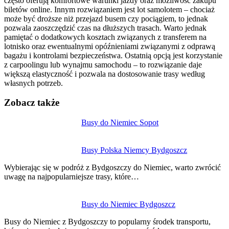
często oferują komfortowe warunki jazdy oraz możliwość zakupu
biletów online. Innym rozwiązaniem jest lot samolotem – chociaż
może być droższe niż przejazd busem czy pociągiem, to jednak
pozwala zaoszczędzić czas na dłuższych trasach. Warto jednak
pamiętać o dodatkowych kosztach związanych z transferem na
lotnisko oraz ewentualnymi opóźnieniami związanymi z odprawą
bagażu i kontrolami bezpieczeństwa. Ostatnią opcją jest korzystanie
z carpoolingu lub wynajmu samochodu – to rozwiązanie daje
większą elastyczność i pozwala na dostosowanie trasy według
własnych potrzeb.
Zobacz także
Nawigacja
Busy do Niemiec Sopot
wpisu
Busy Polska Niemcy Bydgoszcz
Wybierając się w podróż z Bydgoszczy do Niemiec, warto zwrócić
uwagę na najpopularniejsze trasy, które…
Busy do Niemiec Bydgoszcz
Busy do Niemiec z Bydgoszczy to popularny środek transportu,