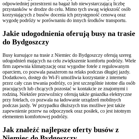
odpowiedniej przestrzeni na bagaż lub niewystarczającą liczbę
przystanków w drodze do celu. Mimo tych uwag większość osób
korzystających z busów docenia ich przystępność cenową oraz
wygodę podróży w porównaniu do innych środków transportu.
Jakie udogodnienia oferują busy na trasie
do Bydgoszczy
Busy kursujące na trasie z Niemiec do Bydgoszczy oferują szereg
udogodnień mających na celu zwiększenie komfortu podróży. Wiele
firm zapewnia klimatyzację oraz wygodne fotele z regulowanym
oparciem, co pozwala pasażerom na relaks podczas długiej jazdy.
Dodatkowo, dostęp do Wi-Fi umożliwia korzystanie z internetu
przez cały czas trwania podróży, co jest szczególnie istotne dla osób
pracujących lub chcących pozostać w kontakcie ze znajomymi i
rodziną. Niektóre przewoźnicy oferują także gniazdka elektryczne
przy fotelach, co pozwala na ładowanie urządzeń mobilnych
podczas jazdy. W przypadku dłuższych tras możliwe jest także
zapewnienie przerw na odpoczynek oraz posiłek, co jest istotnym
elementem komfortowej podróży.
Jak znaleźć najlepsze oferty busów z
Niemiec do Bydgoszczy