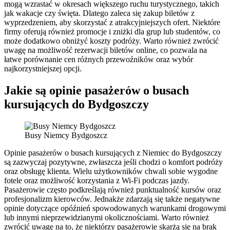
mogą wzrastać w okresach większego ruchu turystycznego, takich
jak wakacje czy święta. Dlatego zaleca się zakup biletów z
wyprzedzeniem, aby skorzystać z atrakcyjniejszych ofert. Niektóre
firmy oferują również promocje i zniżki dla grup lub studentów, co
może dodatkowo obniżyć koszty podróży. Warto również zwrócić
uwagę na możliwość rezerwacji biletów online, co pozwala na
łatwe porównanie cen różnych przewoźników oraz wybór
najkorzystniejszej opcji.
Jakie są opinie pasażerów o busach
kursujących do Bydgoszczy
Busy Niemcy Bydgoszcz
Opinie pasażerów o busach kursujących z Niemiec do Bydgoszczy
są zazwyczaj pozytywne, zwłaszcza jeśli chodzi o komfort podróży
oraz obsługę klienta. Wielu użytkowników chwali sobie wygodne
fotele oraz możliwość korzystania z Wi-Fi podczas jazdy.
Pasażerowie często podkreślają również punktualność kursów oraz
profesjonalizm kierowców. Jednakże zdarzają się także negatywne
opinie dotyczące opóźnień spowodowanych warunkami drogowymi
lub innymi nieprzewidzianymi okolicznościami. Warto również
zwrócić uwagę na to, że niektórzy pasażerowie skarżą się na brak