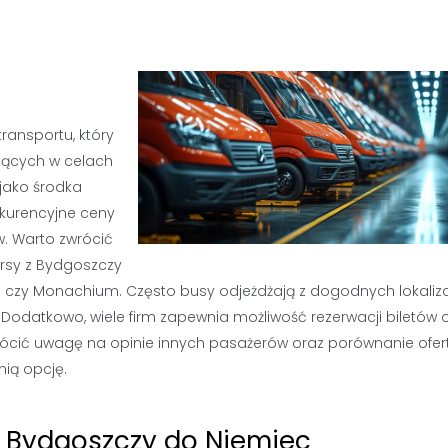
ransportu, który
jących w celach
jako środka
nkurencyjne ceny
. Warto zwrócić
ursy z Bydgoszczy
g czy Monachium. Często busy odjeżdżają z dogodnych lokaliza
Dodatkowo, wiele firm zapewnia możliwość rezerwacji biletów o
rócić uwagę na opinie innych pasażerów oraz porównanie ofer
ią opcję.
z Bydgoszczy do Niemiec