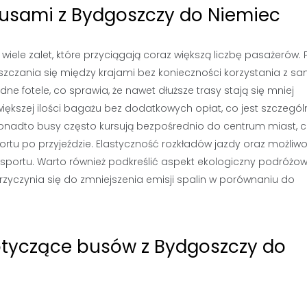
busami z Bydgoszczy do Niemiec
ele zalet, które przyciągają coraz większą liczbę pasażerów. 
zczania się między krajami bez konieczności korzystania z s
e fotele, co sprawia, że nawet dłuższe trasy stają się mniej
większej ilości bagażu bez dodatkowych opłat, co jest szczegól
 Ponadto busy często kursują bezpośrednio do centrum miast, 
rtu po przyjeździe. Elastyczność rozkładów jazdy oraz możliw
ransportu. Warto również podkreślić aspekt ekologiczny podróżo
zyczynia się do zmniejszenia emisji spalin w porównaniu do
dotyczące busów z Bydgoszczy do