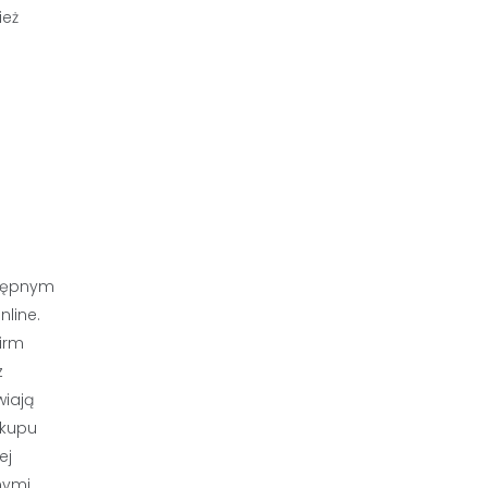
ież
stępnym
line.
irm
z
wiają
akupu
ej
nymi