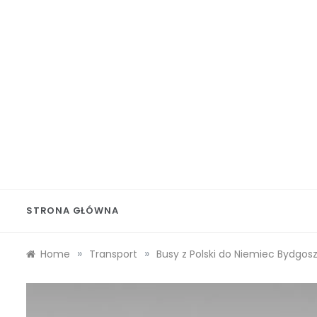
Skip
to
content
Wolf 
STRONA GŁÓWNA
»
»
Home
Transport
Busy z Polski do Niemiec Bydgos