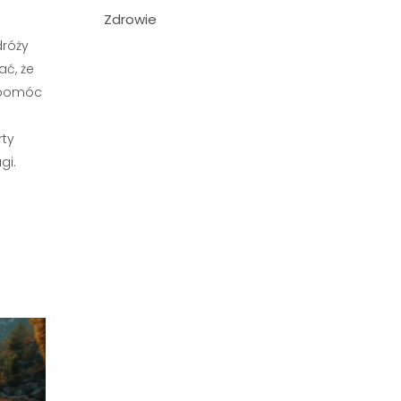
Zdrowie
dróży
ać, że
ż pomóc
rty
gi.