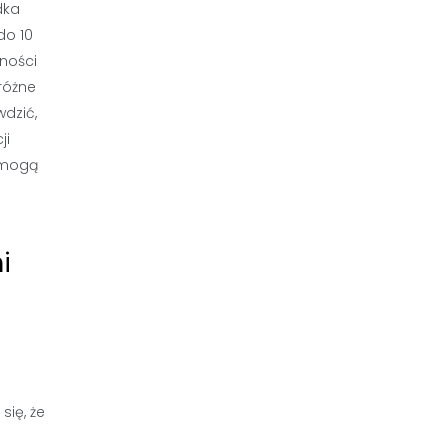
dka
do 10
żności
różne
wdzić,
ji
e mogą
i
i
się, że