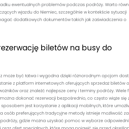
ypadku ewentualnych problemów podczas podróży. Warto równ
ących wjazdu do Niemiec, szczególnie w kontekście sytuacji
ymagać dodatkowych dokumentów takich jak zaświadczenia o
rezerwację biletów na busy do
szcz może być łatwa i wygodna dzięki różnorodnym opcjom do
anie z platform internetowych oferujących sprzedaż biletów on
źników oraz znaleźć najlepsze ceny i terminy podróży. Wiele f
można dokonać rezerwacji bezpośrednio, co często wiąże się 
posobem jest korzystanie z aplikacji mobilnych, które umożli
a osób preferujących tradycyjne metody istnieje możliwość z
ch podróży, gdzie można uzyskać pomoc w wyborze odpowiedni
 oraz ofert specjalnych, które mogą pojawić się przed określo