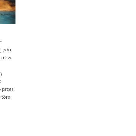
ch
ględu
laków.
ą
o
 przez
które