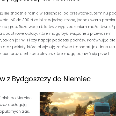
 się znacznie różnić w zależności od przewoźnika, terminu po
oło 150 do 300 zł za bilet w jedną stronę, jednak warto pamięt
ntów lub grup. Rezerwacja biletów z wyprzedzeniem może równie
 na dodatkowe opłaty, które mogą być związane z przewozem
 takich jak Wi-Fi czy napoje podczas podróży. Porównując ofe
raz pakiety, które obejmują zarówno transport, jak i inne usłu
k cen oraz ofert specjalnych, które mogą pojawić się przed
ów z Bydgoszczy do Niemiec
Polski do Niemiec
zcz obsługują
opularnych tras,