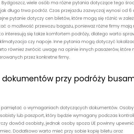
 Bydgoszcz, wiele osób ma różne pytania dotyczące tego śro
 jak długo trwa podróż. Czas przejazdu zazwyczaj wynosi od 6 
lejne pytanie dotyczy cen biletów, które mogą się różnić w zale
tać o możliwość przewozu bagażu, ponieważ różne firmy mają 
to interesują się także komfortem podróży, dlatego warto spra
 klimatyzacja czy napoje. Inne pytania mogą dotyczyć lokalizac
Warto również zwrócić uwagę na opinie innych pasażerów, któr
erowanych przez konkretne firmy.
e dokumentów przy podróży busam
leży pamiętać o wymaganiach dotyczących dokumentów. Osoby
bisty lub paszport, który będzie wymagany podczas kontrol
tarczy dowód osobisty, jednak osoby spoza UE powinny upewnić 
emiec. Dodatkowo warto mieć przy sobie kopię biletu oraz