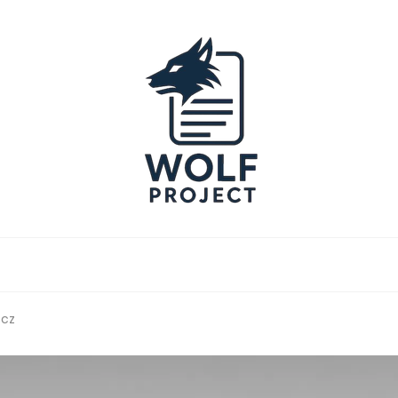
Project
zcz