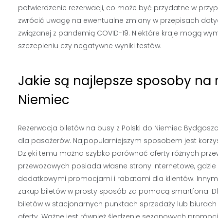
potwierdzenie rezerwacji, co może być przydatne w prz
zwrócić uwagę na ewentualne zmiany w przepisach dotycz
związanej z pandemią COVID-19. Niektóre kraje mogą w
szczepieniu czy negatywne wyniki testów.
Jakie są najlepsze sposoby na 
Niemiec
Rezerwacja biletów na busy z Polski do Niemiec Bydgo
dla pasażerów. Najpopularniejszym sposobem jest korzyst
Dzięki temu można szybko porównać oferty różnych przewo
przewozowych posiada własne strony internetowe, gdzie 
dodatkowymi promocjami i rabatami dla klientów. Innym s
zakup biletów w prosty sposób za pomocą smartfona. Dl
biletów w stacjonarnych punktach sprzedaży lub biura
oferty. Ważne jest również śledzenie sezonowych promocji