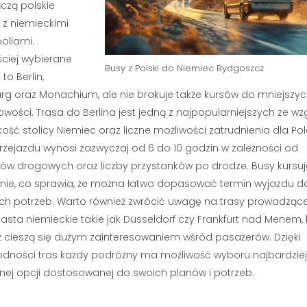
ączą polskie
 z niemieckimi
oliami.
ściej wybierane
Busy z Polski do Niemiec Bydgoszcz
 to Berlin,
g oraz Monachium, ale nie brakuje także kursów do mniejszy
wości. Trasa do Berlina jest jedną z najpopularniejszych ze wz
kość stolicy Niemiec oraz liczne możliwości zatrudnienia dla Po
rzejazdu wynosi zazwyczaj od 6 do 10 godzin w zależności od
ów drogowych oraz liczby przystanków po drodze. Busy kursuj
rnie, co sprawia, że można łatwo dopasować termin wyjazdu d
ch potrzeb. Warto również zwrócić uwagę na trasy prowadzące
asta niemieckie takie jak Düsseldorf czy Frankfurt nad Menem, 
ż cieszą się dużym zainteresowaniem wśród pasażerów. Dzięki
odności tras każdy podróżny ma możliwość wyboru najbardziej
ej opcji dostosowanej do swoich planów i potrzeb.