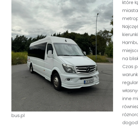
które ł
miasta
metrop
Najczę
kierunki
Hambur
miejsco
na blis
Czas p
warunk
regula
własny
inne mi
równie
różnor
bus.pl
dogodn