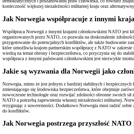
demokratycznych i poszanowaniu praw człowieka, co również znajdu
konieczność większej niezależności militarnej kraju oraz alternaty
Jak Norwegia współpracuje z innymi kra
Współpraca Norwegii z innymi krajami członkowskimi NATO jest kluc
organizowanych przez NATO, co pozwala na doskonalenie zdolności op
przygotowanie do potencjalnych konfliktów, ale także budowanie zau
które umożliwia krajom partnerskim współpracę z NATO w zakresie r
wiedzą na temat obrony i bezpieczeństwa, co przyczynia się do stab
współpraca z innymi państwami członkowskimi jest niezwykle istotn
Jakie są wyzwania dla Norwegii jako czł
Norwegia, mimo że jest jednym z bardziej stabilnych i bezpiecznyc
zmieniającego się środowiska bezpieczeństwa, które obejmuje zarówno
nowoczesne technologie oraz rozwijać zdolności obronne swoich si
NATO a potrzebą zapewnienia własnej niezależności militarnej. Norw
rezygnując z suwerenności. Dodatkowo Norwegia musi radzić sobie 
do konfliktów.
Jak Norwegia postrzega przyszłość NATO 