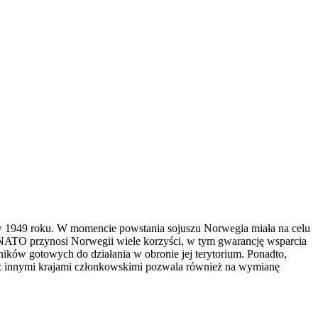
 w 1949 roku. W momencie powstania sojuszu Norwegia miała na celu
 NATO przynosi Norwegii wiele korzyści, w tym gwarancję wsparcia
ików gotowych do działania w obronie jej terytorium. Ponadto,
 z innymi krajami członkowskimi pozwala również na wymianę