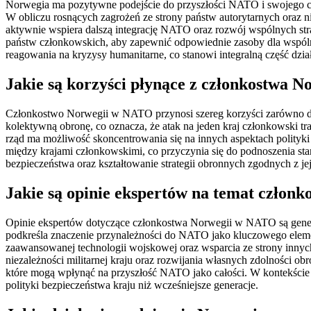
Norwegia ma pozytywne podejście do przyszłości NATO i swojego cz
W obliczu rosnących zagrożeń ze strony państw autorytarnych oraz ni
aktywnie wspiera dalszą integrację NATO oraz rozwój wspólnych st
państw członkowskich, aby zapewnić odpowiednie zasoby dla wspóln
reagowania na kryzysy humanitarne, co stanowi integralną część dz
Jakie są korzyści płynące z członkostwa 
Członkostwo Norwegii w NATO przynosi szereg korzyści zarówno dla
kolektywną obronę, co oznacza, że atak na jeden kraj członkowski t
rząd ma możliwość skoncentrowania się na innych aspektach polity
między krajami członkowskimi, co przyczynia się do podnoszenia s
bezpieczeństwa oraz kształtowanie strategii obronnych zgodnych z je
Jakie są opinie ekspertów na temat czło
Opinie ekspertów dotyczące członkostwa Norwegii w NATO są genera
podkreśla znaczenie przynależności do NATO jako kluczowego element
zaawansowanej technologii wojskowej oraz wsparcia ze strony innych
niezależności militarnej kraju oraz rozwijania własnych zdolności ob
które mogą wpłynąć na przyszłość NATO jako całości. W kontekści
polityki bezpieczeństwa kraju niż wcześniejsze generacje.