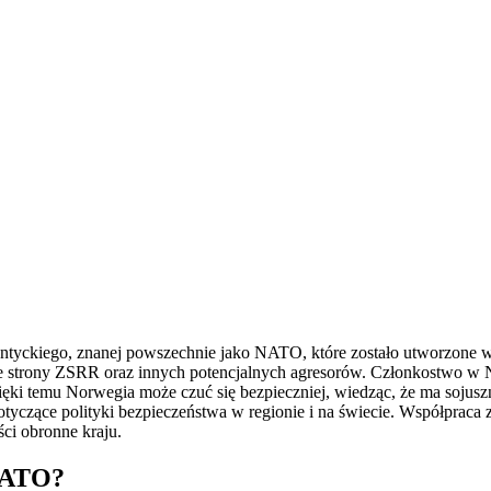
tlantyckiego, znanej powszechnie jako NATO, które zostało utworzone
ze strony ZSRR oraz innych potencjalnych agresorów. Członkostwo w
ki temu Norwegia może czuć się bezpieczniej, wiedząc, że ma sojuszn
czące polityki bezpieczeństwa w regionie i na świecie. Współpraca
ci obronne kraju.
 NATO?