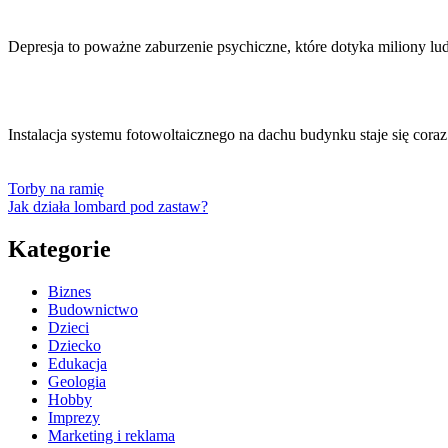
Depresja to poważne zaburzenie psychiczne, które dotyka miliony lu
Instalacja systemu fotowoltaicznego na dachu budynku staje się cora
Torby na ramię
Jak działa lombard pod zastaw?
Kategorie
Biznes
Budownictwo
Dzieci
Dziecko
Edukacja
Geologia
Hobby
Imprezy
Marketing i reklama