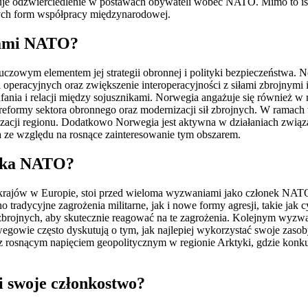
je odzwierciedlenie w postawach obywateli wobec NATO. Mimo to istn
wnych form współpracy międzynarodowej.
jami NATO?
zowym elementem jej strategii obronnej i polityki bezpieczeństwa. 
eracyjnych oraz zwiększenie interoperacyjności z siłami zbrojnymi in
fania i relacji między sojusznikami. Norwegia angażuje się również w 
eformy sektora obronnego oraz modernizacji sił zbrojnych. W ramach 
ilizacji regionu. Dodatkowo Norwegia jest aktywna w działaniach zwi
a ze względu na rosnące zainteresowanie tym obszarem.
onka NATO?
h krajów w Europie, stoi przed wieloma wyzwaniami jako członek NAT
 tradycyjne zagrożenia militarne, jak i nowe formy agresji, takie ja
ł zbrojnych, aby skutecznie reagować na te zagrożenia. Kolejnym wy
egowie często dyskutują o tym, jak najlepiej wykorzystać swoje zaso
z rosnącym napięciem geopolitycznym w regionie Arktyki, gdzie konku
i swoje członkostwo?