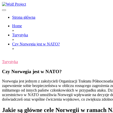
Skip
to
content
Wolf Project
Strona główna
Home
»
Turystyka
»
Czy Norwegia jest w NATO?
»
Turystyka
Czy Norwegia jest w NATO?
Norwegia jest jednym z założycieli Organizacji Traktatu Północnoa
zapewnienie sobie bezpieczeństwa w obliczu rosnącego zagrożenia 
militarnego od innych państw członkowskich w przypadku ataku. Dzię
uczestnictwo w NATO umożliwia Norwegii wpływanie na decyzje doty
doświadczeń oraz wspólne ćwiczenia wojskowe, co zwiększa zdolnoś
Jakie są główne cele Norwegii w ramach