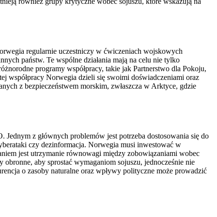
ieją również grupy krytyczne wobec sojuszu, które wskazują na
Norwegia regularnie uczestniczy w ćwiczeniach wojskowych
nych państw. Te wspólne działania mają na celu nie tylko
różnorodne programy współpracy, takie jak Partnerstwo dla Pokoju,
tej współpracy Norwegia dzieli się swoimi doświadczeniami oraz
ązanych z bezpieczeństwem morskim, zwłaszcza w Arktyce, gdzie
O. Jednym z głównych problemów jest potrzeba dostosowania się do
k cyberataki czy dezinformacja. Norwegia musi inwestować w
zwaniem jest utrzymanie równowagi między zobowiązaniami wobec
by obronne, aby sprostać wymaganiom sojuszu, jednocześnie nie
rencja o zasoby naturalne oraz wpływy polityczne może prowadzić