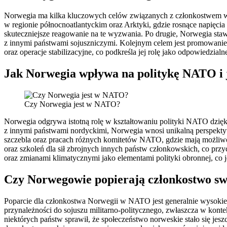
Norwegia ma kilka kluczowych celów związanych z członkostwem w NA
w regionie północnoatlantyckim oraz Arktyki, gdzie rosnące napię
skuteczniejsze reagowanie na te wyzwania. Po drugie, Norwegia sta
z innymi państwami sojuszniczymi. Kolejnym celem jest promowanie
oraz operacje stabilizacyjne, co podkreśla jej rolę jako odpowiedzia
Jak Norwegia wpływa na politykę NATO i j
Czy Norwegia jest w NATO?
Norwegia odgrywa istotną rolę w kształtowaniu polityki NATO dzięk
z innymi państwami nordyckimi, Norwegia wnosi unikalną perspektyw
szczebla oraz pracach różnych komitetów NATO, gdzie mają możliwo
oraz szkoleń dla sił zbrojnych innych państw członkowskich, co pr
oraz zmianami klimatycznymi jako elementami polityki obronnej, co je
Czy Norwegowie popierają członkostwo s
Poparcie dla członkostwa Norwegii w NATO jest generalnie wysokie w
przynależności do sojuszu militarno-politycznego, zwłaszcza w kont
niektórych państw sprawił, że społeczeństwo norweskie stało się jes