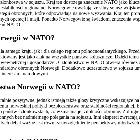
łonkostwa w sojuszu. Kraj ten dostrzega znaczenie NATO jako kluczow
estabilności regionalnej Norwegowie uważają, że silny sojusz wojskow
rategii obronnych, które odpowiadają na nowe wyzwania. Kraj ten pr
ych operacji i misji. Ponadto Norwegowie są świadomi znaczenia wsp
iałań NATO.
Norwegii w NATO?
 samego kraju, jak i dla całego regionu północnoatlantyckiego. Prz
raktowany jest jako atak na wszystkie państwa sojusznicze. Dzięki te
ki wewnętrznej i gospodarczej. Członkostwo w NATO otwiera również 
tandardów obronnych Norwegii. Dodatkowo uczestnictwo w sojuszu umo
j interesami narodowymi.
nkostwa Norwegii w NATO?
lnie pozytywne, jednak istnieją także głosy krytyczne wskazujące n
u norweskiej polityki bezpieczeństwa oraz stabilności regionalnej. 
 państw członkowskich, co wzmacnia jej zdolności obronne. Z drugiej
ronnych bez nadmiernego polegania na sojuszu. Inni eksperci zwracają 
e tych debat ważne jest również uwzględnienie perspektywy młodszy