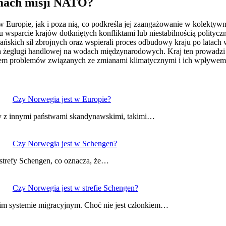
amach misji NATO?
opie, jak i poza nią, co podkreśla jej zaangażowanie w kolektywną ob
wsparcie krajów dotkniętych konfliktami lub niestabilnością politycz
gańskich sił zbrojnych oraz wspierali proces odbudowy kraju po latac
a żeglugi handlowej na wodach międzynarodowych. Kraj ten prowadzi 
em problemów związanych ze zmianami klimatycznymi i ich wpływem 
Czy Norwegia jest w Europie?
czy z innymi państwami skandynawskimi, takimi…
Czy Norwegia jest w Schengen?
ą strefy Schengen, co oznacza, że…
Czy Norwegia jest w strefie Schengen?
kim systemie migracyjnym. Choć nie jest członkiem…