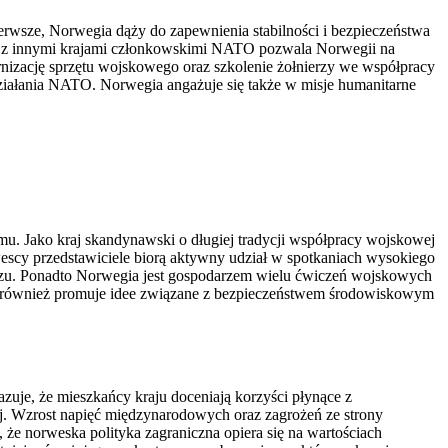
rwsze, Norwegia dąży do zapewnienia stabilności i bezpieczeństwa
aca z innymi krajami członkowskimi NATO pozwala Norwegii na
rnizację sprzętu wojskowego oraz szkolenie żołnierzy we współpracy
ziałania NATO. Norwegia angażuje się także w misje humanitarne
u. Jako kraj skandynawski o długiej tradycji współpracy wojskowej
escy przedstawiciele biorą aktywny udział w spotkaniach wysokiego
uszu. Ponadto Norwegia jest gospodarzem wielu ćwiczeń wojskowych
 ten również promuje idee związane z bezpieczeństwem środowiskowym
uje, że mieszkańcy kraju doceniają korzyści płynące z
ej. Wzrost napięć międzynarodowych oraz zagrożeń ze strony
 że norweska polityka zagraniczna opiera się na wartościach