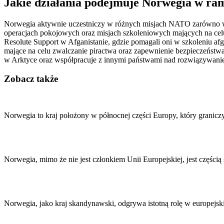
Jakie działania podejmuje Norwegia w r
Norwegia aktywnie uczestniczy w różnych misjach NATO zarówno w Eur
operacjach pokojowych oraz misjach szkoleniowych mających na celu 
Resolute Support w Afganistanie, gdzie pomagali oni w szkoleniu af
mające na celu zwalczanie piractwa oraz zapewnienie bezpieczeństw
w Arktyce oraz współpracuje z innymi państwami nad rozwiązywani
Zobacz także
Nawigacja
wpisu
Norwegia to kraj położony w północnej części Europy, który grani
Norwegia, mimo że nie jest członkiem Unii Europejskiej, jest części
Norwegia, jako kraj skandynawski, odgrywa istotną rolę w europejs