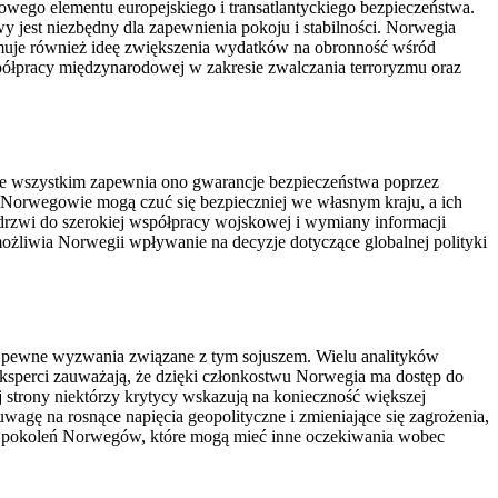
ego elementu europejskiego i transatlantyckiego bezpieczeństwa.
y jest niezbędny dla zapewnienia pokoju i stabilności. Norwegia
omuje również ideę zwiększenia wydatków na obronność wśród
ółpracy międzynarodowej w zakresie zwalczania terroryzmu oraz
ede wszystkim zapewnia ono gwarancje bezpieczeństwa poprzez
mu Norwegowie mogą czuć się bezpieczniej we własnym kraju, a ich
drzwi do szerokiej współpracy wojskowej i wymiany informacji
żliwia Norwegii wpływanie na decyzje dotyczące globalnej polityki
a pewne wyzwania związane z tym sojuszem. Wielu analityków
Eksperci zauważają, że dzięki członkostwu Norwegia ma dostęp do
 strony niektórzy krytycy wskazują na konieczność większej
uwagę na rosnące napięcia geopolityczne i zmieniające się zagrożenia,
ch pokoleń Norwegów, które mogą mieć inne oczekiwania wobec