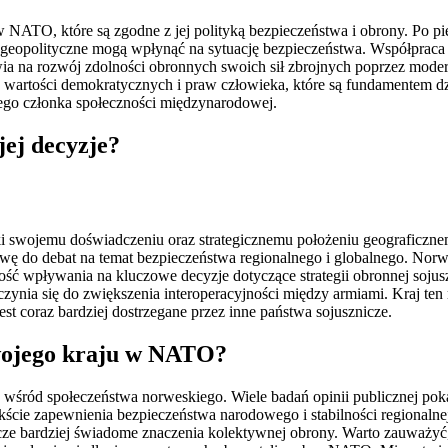
TO, które są zgodne z jej polityką bezpieczeństwa i obrony. Po pie
cia geopolityczne mogą wpłynąć na sytuację bezpieczeństwa. Współpr
wia na rozwój zdolności obronnych swoich sił zbrojnych poprzez mode
 wartości demokratycznych i praw człowieka, które są fundamentem d
lnego członka społeczności międzynarodowej.
ej decyzje?
i swojemu doświadczeniu oraz strategicznemu położeniu geograficznem
ę do debat na temat bezpieczeństwa regionalnego i globalnego. Norw
ść wpływania na kluczowe decyzje dotyczące strategii obronnej soj
zyczynia się do zwiększenia interoperacyjności między armiami. Kraj
st coraz bardziej dostrzegane przez inne państwa sojusznicze.
wojego kraju w NATO?
śród społeczeństwa norweskiego. Wiele badań opinii publicznej pokaz
ekście zapewnienia bezpieczeństwa narodowego i stabilności regionaln
zcze bardziej świadome znaczenia kolektywnej obrony. Warto zauważyć,