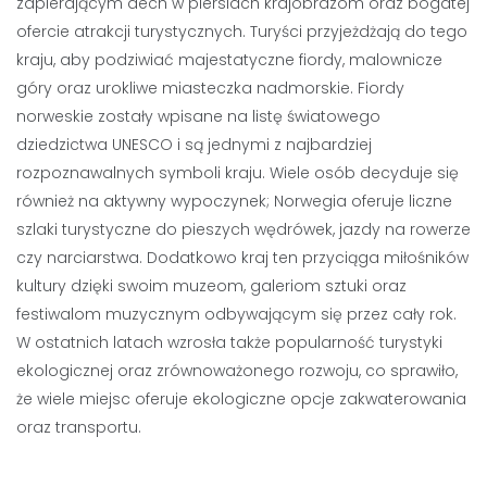
zapierającym dech w piersiach krajobrazom oraz bogatej
ofercie atrakcji turystycznych. Turyści przyjeżdżają do tego
kraju, aby podziwiać majestatyczne fiordy, malownicze
góry oraz urokliwe miasteczka nadmorskie. Fiordy
norweskie zostały wpisane na listę światowego
dziedzictwa UNESCO i są jednymi z najbardziej
rozpoznawalnych symboli kraju. Wiele osób decyduje się
również na aktywny wypoczynek; Norwegia oferuje liczne
szlaki turystyczne do pieszych wędrówek, jazdy na rowerze
czy narciarstwa. Dodatkowo kraj ten przyciąga miłośników
kultury dzięki swoim muzeom, galeriom sztuki oraz
festiwalom muzycznym odbywającym się przez cały rok.
W ostatnich latach wzrosła także popularność turystyki
ekologicznej oraz zrównoważonego rozwoju, co sprawiło,
że wiele miejsc oferuje ekologiczne opcje zakwaterowania
oraz transportu.