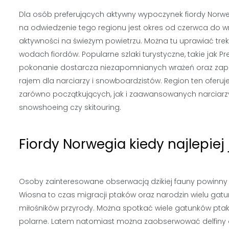
Dla osób preferujących aktywny wypoczynek fiordy Norweg
na odwiedzenie tego regionu jest okres od czerwca do wr
aktywności na świeżym powietrzu. Można tu uprawiać trek
wodach fiordów. Popularne szlaki turystyczne, takie jak Pr
pokonanie dostarcza niezapomnianych wrażeń oraz zapier
rajem dla narciarzy i snowboardzistów. Region ten oferuje
zarówno początkujących, jak i zaawansowanych narciarzy
snowshoeing czy skitouring.
Fiordy Norwegia kiedy najlepie
Osoby zainteresowane obserwacją dzikiej fauny powinny r
Wiosna to czas migracji ptaków oraz narodzin wielu gatu
miłośników przyrody. Można spotkać wiele gatunków ptaków
polarne. Latem natomiast można zaobserwować delfiny o