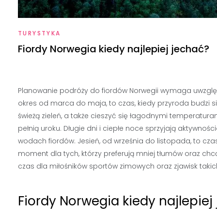
TURYSTYKA
Fiordy Norwegia kiedy najlepiej jechać?
Planowanie podróży do fiordów Norwegii wymaga uwzględ
okres od marca do maja, to czas, kiedy przyroda budzi s
świeżą zieleń, a także cieszyć się łagodnymi temperaturam
pełnią uroku. Długie dni i ciepłe noce sprzyjają aktywnoś
wodach fiordów. Jesień, od września do listopada, to czas
moment dla tych, którzy preferują mniej tłumów oraz chcą
czas dla miłośników sportów zimowych oraz zjawisk takich
Fiordy Norwegia kiedy najlepie