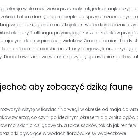
ii oferują wiele możliwości przez cały rok, jednak najlepszym
ześnia. Latem dni są długie i ciepłe, co sprzyja różnorodnym
king, wspinaczkę górską oraz kajakarstwo po krystalicznie czy
eikestolen czy Trolltunga, przyciągają rzesze miłośników przygód
ających dech w piersiach widoków. Zimą natomiast fiordy sta
 liczne ośrodki narciarskie oraz trasy biegowe, które przyciągaj
. Dodatkowo zimowe warunki sprzyjają uprawianiu sportów tak
j jechać aby zobaczyć dziką faunę
ozważyć wizytę w fiordach Norwegii w okresie od maja do wrze
nków zwierząt, co czyni go idealnym okresem dla ornitologów 
 morskich oraz lądowych, a także ssaków takich jak renifery c
raz orki pływające w wodach fiordów. Rejsy wycieczkowe