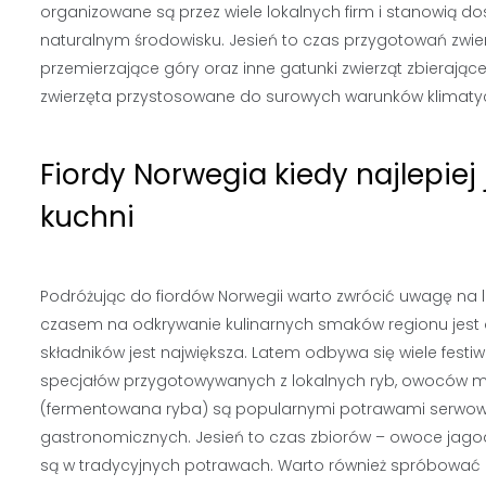
organizowane są przez wiele lokalnych firm i stanowią d
naturalnym środowisku. Jesień to czas przygotowań zwi
przemierzające góry oraz inne gatunki zwierząt zbiera
zwierzęta przystosowane do surowych warunków klimatyczn
Fiordy Norwegia kiedy najlepiej
kuchni
Podróżując do fiordów Norwegii warto zwrócić uwagę na
czasem na odkrywanie kulinarnych smaków regionu jest ok
składników jest największa. Latem odbywa się wiele fest
specjałów przygotowywanych z lokalnych ryb, owoców morza
(fermentowana ryba) są popularnymi potrawami serwow
gastronomicznych. Jesień to czas zbiorów – owoce jagod
są w tradycyjnych potrawach. Warto również spróbować