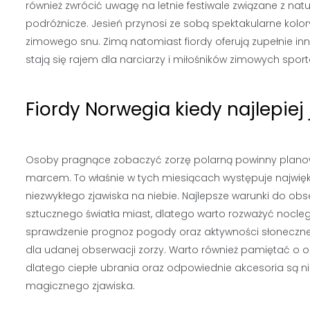
również zwrócić uwagę na letnie festiwale związane z nat
podróżnicze. Jesień przynosi ze sobą spektakularne kolory
zimowego snu. Zimą natomiast fiordy oferują zupełnie inn
stają się rajem dla narciarzy i miłośników zimowych spor
Fiordy Norwegia kiedy najlepie
Osoby pragnące zobaczyć zorzę polarną powinny planow
marcem. To właśnie w tych miesiącach występuje najwię
niezwykłego zjawiska na niebie. Najlepsze warunki do ob
sztucznego światła miast, dlatego warto rozważyć noclegi
sprawdzenie prognoz pogody oraz aktywności słoneczne
dla udanej obserwacji zorzy. Warto również pamiętać o
dlatego ciepłe ubrania oraz odpowiednie akcesoria są
magicznego zjawiska.