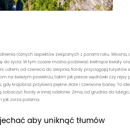
nienia różnych aspektów związanych z porami roku. Wiosna, c
ię do życia. W tym czasie można podziwiać kwitnące kwiaty or
i. Latem, od czerwca do sierpnia, fiordy przyciągają turystów 
ciom na świeżym powietrzu, takim jak piesze wędrówki czy rejsy 
, gdy krajobraz przybiera piękne złote i czerwone barwy. To id
 zobaczyć fiordy w innej odsłonie. Zima, od grudnia do lutego,
 jak zorza polarna.
j jechać aby uniknąć tłumów