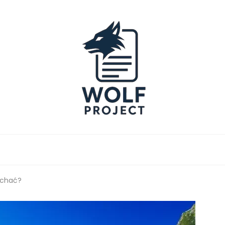
Project
jechać?