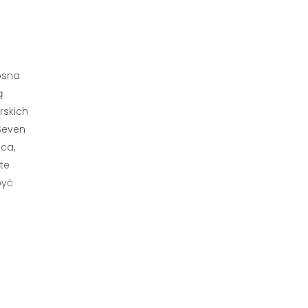
osna
ą
rskich
Seven
sca,
te
być