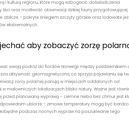
urą i kulturą regionu, które mogą wzbogacić doświadczenia
 liści oraz możliwość obserwacji dzikiej fauny przygotowującej
e oblicze – pokryte śniegiem szczyty górskie oraz lodowate jez
tów ekstremalnych.
j jechać aby zobaczyć zorzę polarn
ać swoją podróż do fiordów Norwegii między październikiem 
ksza aktywność geomagnetyczna, co sprzyja pojawianiu się t
serwacji zorzy polarnej panują w miejscach oddalonych od
 w malowniczych lokalizacjach blisko natury. Ważne jest równi
j przed planowaną wyprawą – ciemne niebo bez chmur jest k
 odpowiednim ubiorze – zimowe temperatury mogą być bardzo n
 niezbędne podczas nocnych wypraw na poszukiwanie tego