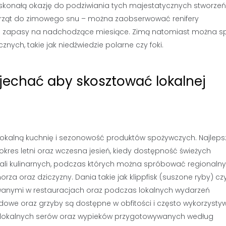
oskonałą okazję do podziwiania tych majestatycznych stworzeń
erząt do zimowego snu – można zaobserwować renifery
jące zapasy na nadchodzące miesiące. Zimą natomiast można s
ych, takie jak niedźwiedzie polarne czy foki.
 jechać aby skosztować lokalnej
 lokalną kuchnię i sezonowość produktów spożywczych. Najlep
res letni oraz wczesna jesień, kiedy dostępność świeżych
iwali kulinarnych, podczas których można spróbować regionaln
 oraz dziczyzny. Dania takie jak klippfisk (suszone ryby) czy
anymi w restauracjach oraz podczas lokalnych wydarzeń
owe oraz grzyby są dostępne w obfitości i często wykorzyst
 lokalnych serów oraz wypieków przygotowywanych według