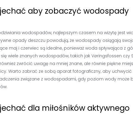
ej jechać aby zobaczyć wodospady
podziwiania wodospadów, najlepszym czasem na wizytę jest wi
tensywne opady deszczu powodują, że wodospady osiągają swoj
ące maj i czerwiec są idealne, ponieważ woda spływająca z gó
e się wiele znanych wodospadów, takich jak Vøringsfossen czy 
o również zwrócić uwagę na mniej znane, ale równie piękne miej
y. Warto zabrać ze sobą aparat fotograficzny, aby uchwycić 
oświadczenia związane z wodospadami, gdy poziom wody może 
rów.
j jechać dla miłośników aktywnego