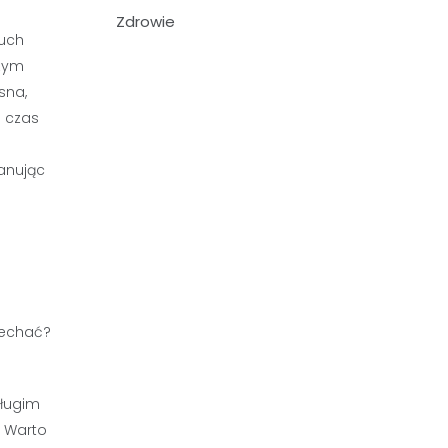
Zdrowie
ruch
czym
sna,
o czas
lanując
długim
 Warto