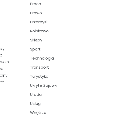
Praca
Prawo
Przemysł
Rolnictwo
Sklepy
zyli
Sport
az
Technologia
swoją
Transport
po
ealny
Turystyka
 to
Ukryte Zajawki
Uroda
Usługi
Wnętrza