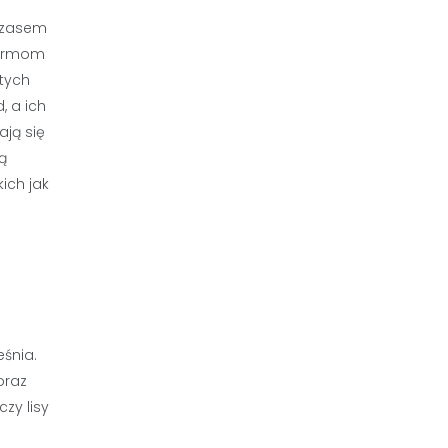
 czasem
 formom
stych
, a ich
ją się
ą
ich jak
śnia.
oraz
zy lisy