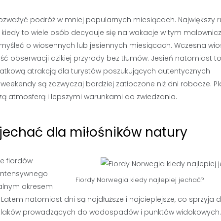
 rozważyć podróż w mniej popularnych miesiącach. Największy 
iu, kiedy to wiele osób decyduje się na wakacje w tym malowni
 pomyśleć o wiosennych lub jesiennych miesiącach. Wczesna wio
wość obserwacji dzikiej przyrody bez tłumów. Jesień natomiast t
odatkową atrakcją dla turystów poszukujących autentycznych
eekendy są zazwyczaj bardziej zatłoczone niż dni robocze. P
szą atmosferą i lepszymi warunkami do zwiedzania.
 jechać dla miłośników natury
e fiordów
 intensywnego
Fiordy Norwegia kiedy najlepiej jechać?
dealnym okresem
 Latem natomiast dni są najdłuższe i najcieplejsze, co sprzyja 
szlaków prowadzących do wodospadów i punktów widokowych.