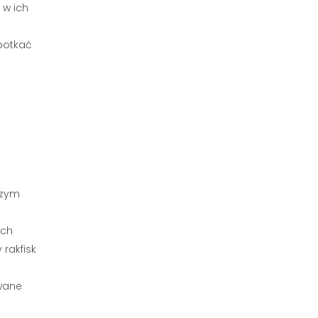
 w ich
potkać
szym
ych
 rakfisk
ywane