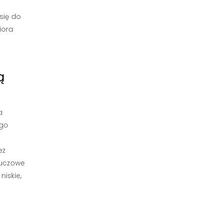
 się do
iora
ą
a
ego
eż
luczowe
iskie,