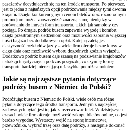
pasażerów decydujących się na ten środek transportu. Po pierwsze,
jest to jedna z najtańszych opcji podróżowania między tymi dwoma
krajami. Dzięki konkurencyjnym cenom biletów oraz różnorodnym
promocjom można zaoszczędzić znaczną sumę pieniędzy w
porównaniu do innych form transportu, takich jak samoloty czy
pociągi. Po drugie, podróż busem zapewnia wygodę i komfort
dzięki przestronnym siedzeniom oraz możliwości zabrania większej
ilości bagażu bez dodatkowych opłat. Kolejną zaletą jest
elastyczność rozkładów jazdy – wiele firm oferuje liczne kursy w
ciągu dnia oraz możliwość wyboru dogodnych godzin wyjazdu.
Dodatkowo podróż busem daje szansę na podziwianie krajobrazów
i atrakcji turystycznych podczas przejazdu, co czyni tę formę
transportu bardziej interesującą niż szybka podróż samolotem.
Jakie są najczęstsze pytania dotyczące
podróży busem z Niemiec do Polski?
Podróżując busem z Niemiec do Polski, wiele osób ma różne
pytania dotyczące tego środka transportu. Jednym z najczęściej
zadawanych pytań jest to, jak zarezerwować bilet. W dzisiejszych
czasach wiele firm oferuje możliwość zakupu biletów online, co jest
bardzo wygodne. Wystarczy wejść na stronę internetową
przewoźnika, wybrać trasę oraz datę podróży, a następnie dokonać