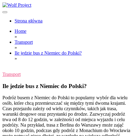
Skip
to
content
Wolf Project
Strona główna
Home
»
Transport
»
Ile jedzie bus z Niemiec do Polski?
»
Transport
Ile jedzie bus z Niemiec do Polski?
Podróż busem z Niemiec do Polski to popularny wybór dla wielu
osób, które chcą przemieszczać się między tymi dwoma krajami.
Czas przejazdu zależy od wielu czynników, takich jak trasa,
warunki drogowe oraz przystanki po drodze. Zazwyczaj podróż
trwa od 8 do 12 godzin, w zależności od miejsca wyjazdu i celu
podróży. Na przykład, trasa z Berlina do Warszawy może zająć
około 10 godzin, podczas gdy podróż z Monachium do Wrocławia
może potrwać nieco dłużej, ze względu na większą odległość.