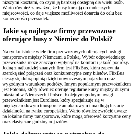
niższymi kosztami, co czyni ją bardziej dostępną dla wielu osób.
Warto również zauważyć, że busy kursują do mniejszych
miejscowości, co daje większe możliwości dotarcia do celu bez
konieczności przesiadek.
Jakie są najlepsze firmy przewozowe
oferujące busy z Niemiec do Polski?
Na rynku istnieje wiele firm przewozowych oferujących usługi
transportowe między Niemcami a Polską. Wybór odpowiedniego
przewoźnika może znacząco wpłynąć na komfort i jakość podróży.
Jedną z najbardziej znanych firm jest FlixBus, która zapewnia
szeroką sieć połączeń oraz konkurencyjne ceny biletów. FlixBus
cieszy się dobrą opinią dzięki nowoczesnym pojazdom oraz
wygodnym warunkom podróży. Innym popularnym przewoźnikiem
jest Polonus, który również oferuje regularne kursy między dużymi
miastami w Niemczech i Polsce. Kolejnym godnym uwagi
przewoźnikiem jest Eurolines, który specjalizuje się w
międzynarodowym transporcie autokarowym i ma długą historię
działalności na rynku europejskim. Warto również zwrócić uwagę
na lokalne firmy transportowe, które mogą oferować korzystne ceny
oraz elastyczne godziny odjazdów.