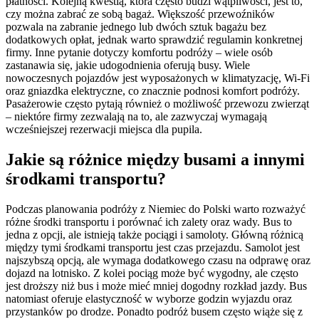
płatności. Kolejną kwestią, która często budzi wątpliwości, jest to,
czy można zabrać ze sobą bagaż. Większość przewoźników
pozwala na zabranie jednego lub dwóch sztuk bagażu bez
dodatkowych opłat, jednak warto sprawdzić regulamin konkretnej
firmy. Inne pytanie dotyczy komfortu podróży – wiele osób
zastanawia się, jakie udogodnienia oferują busy. Wiele
nowoczesnych pojazdów jest wyposażonych w klimatyzację, Wi-Fi
oraz gniazdka elektryczne, co znacznie podnosi komfort podróży.
Pasażerowie często pytają również o możliwość przewozu zwierząt
– niektóre firmy zezwalają na to, ale zazwyczaj wymagają
wcześniejszej rezerwacji miejsca dla pupila.
Jakie są różnice między busami a innymi
środkami transportu?
Podczas planowania podróży z Niemiec do Polski warto rozważyć
różne środki transportu i porównać ich zalety oraz wady. Bus to
jedna z opcji, ale istnieją także pociągi i samoloty. Główną różnicą
między tymi środkami transportu jest czas przejazdu. Samolot jest
najszybszą opcją, ale wymaga dodatkowego czasu na odprawę oraz
dojazd na lotnisko. Z kolei pociąg może być wygodny, ale często
jest droższy niż bus i może mieć mniej dogodny rozkład jazdy. Bus
natomiast oferuje elastyczność w wyborze godzin wyjazdu oraz
przystanków po drodze. Ponadto podróż busem często wiąże się z