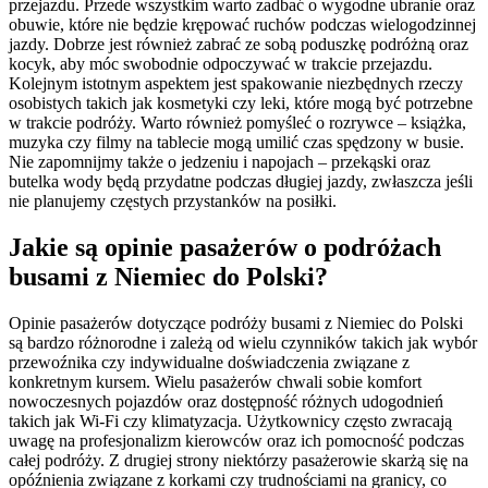
przejazdu. Przede wszystkim warto zadbać o wygodne ubranie oraz
obuwie, które nie będzie krępować ruchów podczas wielogodzinnej
jazdy. Dobrze jest również zabrać ze sobą poduszkę podróżną oraz
kocyk, aby móc swobodnie odpoczywać w trakcie przejazdu.
Kolejnym istotnym aspektem jest spakowanie niezbędnych rzeczy
osobistych takich jak kosmetyki czy leki, które mogą być potrzebne
w trakcie podróży. Warto również pomyśleć o rozrywce – książka,
muzyka czy filmy na tablecie mogą umilić czas spędzony w busie.
Nie zapomnijmy także o jedzeniu i napojach – przekąski oraz
butelka wody będą przydatne podczas długiej jazdy, zwłaszcza jeśli
nie planujemy częstych przystanków na posiłki.
Jakie są opinie pasażerów o podróżach
busami z Niemiec do Polski?
Opinie pasażerów dotyczące podróży busami z Niemiec do Polski
są bardzo różnorodne i zależą od wielu czynników takich jak wybór
przewoźnika czy indywidualne doświadczenia związane z
konkretnym kursem. Wielu pasażerów chwali sobie komfort
nowoczesnych pojazdów oraz dostępność różnych udogodnień
takich jak Wi-Fi czy klimatyzacja. Użytkownicy często zwracają
uwagę na profesjonalizm kierowców oraz ich pomocność podczas
całej podróży. Z drugiej strony niektórzy pasażerowie skarżą się na
opóźnienia związane z korkami czy trudnościami na granicy, co