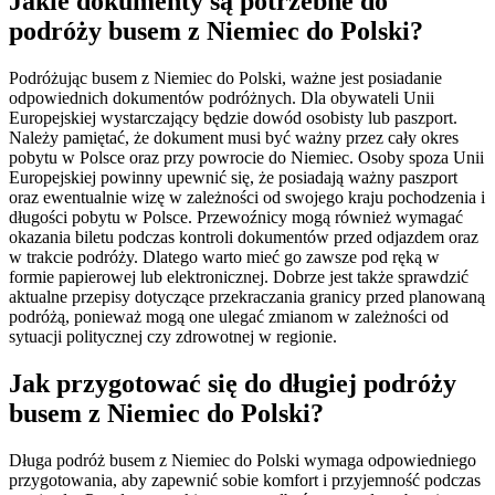
Jakie dokumenty są potrzebne do
podróży busem z Niemiec do Polski?
Podróżując busem z Niemiec do Polski, ważne jest posiadanie
odpowiednich dokumentów podróżnych. Dla obywateli Unii
Europejskiej wystarczający będzie dowód osobisty lub paszport.
Należy pamiętać, że dokument musi być ważny przez cały okres
pobytu w Polsce oraz przy powrocie do Niemiec. Osoby spoza Unii
Europejskiej powinny upewnić się, że posiadają ważny paszport
oraz ewentualnie wizę w zależności od swojego kraju pochodzenia i
długości pobytu w Polsce. Przewoźnicy mogą również wymagać
okazania biletu podczas kontroli dokumentów przed odjazdem oraz
w trakcie podróży. Dlatego warto mieć go zawsze pod ręką w
formie papierowej lub elektronicznej. Dobrze jest także sprawdzić
aktualne przepisy dotyczące przekraczania granicy przed planowaną
podróżą, ponieważ mogą one ulegać zmianom w zależności od
sytuacji politycznej czy zdrowotnej w regionie.
Jak przygotować się do długiej podróży
busem z Niemiec do Polski?
Długa podróż busem z Niemiec do Polski wymaga odpowiedniego
przygotowania, aby zapewnić sobie komfort i przyjemność podczas