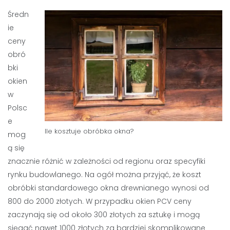
Średn
ie
ceny
obró
bki
okien
w
Polsc
e
Ile kosztuje obróbka okna?
mog
ą się
znacznie różnić w zależności od regionu oraz specyfiki
rynku budowlanego. Na ogół można przyjąć, że koszt
obróbki standardowego okna drewnianego wynosi od
800 do 2000 złotych. W przypadku okien PCV ceny
zaczynają się od około 300 złotych za sztukę i mogą
sięgać nawet 1000 złotych za bardziej skomplikowane