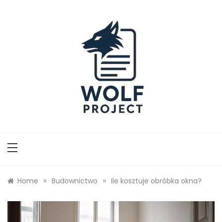
Skip
to
content
Wolf Project
»
»
Home
Budownictwo
Ile kosztuje obróbka okna?