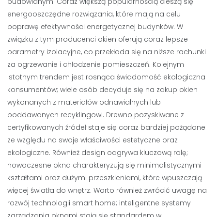
budowlanym. Coraz większą popularnością cieszą się
energooszczędne rozwiązania, które mają na celu
poprawę efektywności energetycznej budynków. W
związku z tym producenci okien oferują coraz lepsze
parametry izolacyjne, co przekłada się na niższe rachunki
za ogrzewanie i chłodzenie pomieszczeń. Kolejnym
istotnym trendem jest rosnąca świadomość ekologiczna
konsumentów; wiele osób decyduje się na zakup okien
wykonanych z materiałów odnawialnych lub
poddawanych recyklingowi. Drewno pozyskiwane z
certyfikowanych źródeł staje się coraz bardziej pożądane
ze względu na swoje właściwości estetyczne oraz
ekologiczne. Również design odgrywa kluczową rolę;
nowoczesne okna charakteryzują się minimalistycznymi
kształtami oraz dużymi przeszkleniami, które wpuszczają
więcej światła do wnętrz. Warto również zwrócić uwagę na
rozwój technologii smart home; inteligentne systemy
zarządzania oknami stają się standardem w