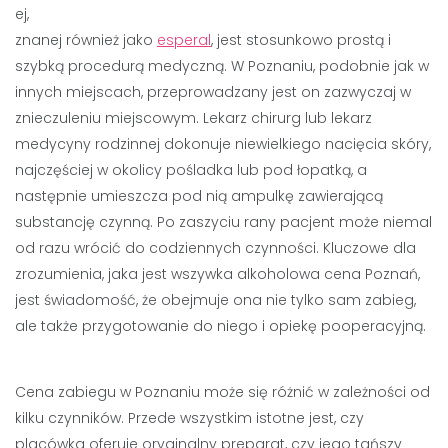
ej,
znanej również jako
esperal
, jest stosunkowo prostą i
szybką procedurą medyczną. W Poznaniu, podobnie jak w
innych miejscach, przeprowadzany jest on zazwyczaj w
znieczuleniu miejscowym. Lekarz chirurg lub lekarz
medycyny rodzinnej dokonuje niewielkiego nacięcia skóry,
najczęściej w okolicy pośladka lub pod łopatką, a
następnie umieszcza pod nią ampulkę zawierającą
substancję czynną. Po zaszyciu rany pacjent może niemal
od razu wrócić do codziennych czynności. Kluczowe dla
zrozumienia, jaka jest wszywka alkoholowa cena Poznań,
jest świadomość, że obejmuje ona nie tylko sam zabieg,
ale także przygotowanie do niego i opiekę pooperacyjną.
Cena zabiegu w Poznaniu może się różnić w zależności od
kilku czynników. Przede wszystkim istotne jest, czy
placówka oferuje oryginalny preparat, czy jego tańszy