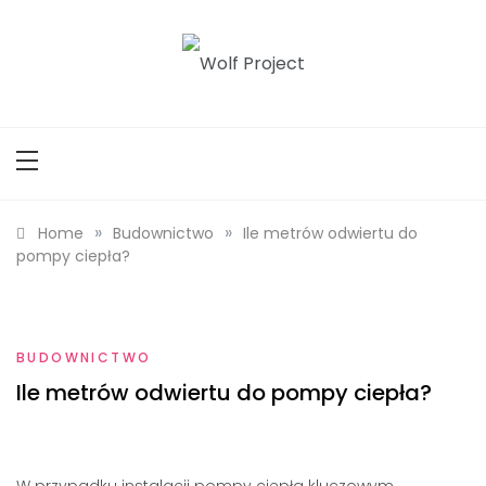
Skip
to
content
Wolf Project
»
»
Home
Budownictwo
Ile metrów odwiertu do
pompy ciepła?
BUDOWNICTWO
Ile metrów odwiertu do pompy ciepła?
W przypadku instalacji pompy ciepła kluczowym